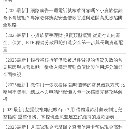
指南
【2025最新】網路廣告一通電話就核准可靠嗎？小資族借錢
會不會被拒？專家教你辨識安全借款管道與避開高風險陷阱
全攻略
【2025最新】小資族新手理財 投資類型概覽 從定存走向基
金、債券、ETF 穩健分散風險打造安全第一步與長期資產配
置
【2025最新】銀行審核拆解借款被退件背後的借貸失敗的常
見原因與改善重點，從收入穩定度到負債比與信用評分細節
全面檢視
【2025最新】教你用一張表看懂 臨時週轉的常見借款方式 比
較利率費用、總成本與申請門檻懶人包一次搞懂完整攻略解
析
[2025最新] 想擺脫複雜記帳App？用 借錢還款計劃表制定完
整指南 重整債務、掌控現金流並建立好維持的還款節奏
【2025最新】月底缺現金怎麼辦？避開信用卡預借現金高利