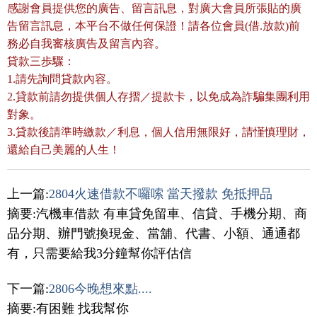
感謝會員提供您的廣告、留言訊息，對廣大會員所張貼的廣
告留言訊息，本平台不做任何保證！請各位會員(借.放款)前
務必自我審核廣告及留言內容。
貸款三歩驟：
1.請先詢問貸款內容。
2.貸款前請勿提供個人存摺／提款卡，以免成為詐騙集團利用
對象。
3.貸款後請準時繳款／利息，個人信用無限好，請慬慎理財，
還給自己美麗的人生！
上一篇:
2804火速借款不囉嗦 當天撥款 免抵押品
摘要:汽機車借款 有車貸免留車、信貸、手機分期、商
品分期、辦門號換現金、當舖、代書、小額、通通都
有，只需要給我3分鐘幫你評估信
下一篇:
2806今晚想來點....
摘要:有困難 找我幫你