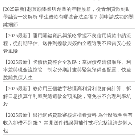
[2025最新] 想兼顧學業與創業的年輕族群，從青創貸款到助
學融資一次解析 學生借款有哪些合法途徑？ 與申請成功的關
鍵細節
【2025最新】運用關鍵資訊與策略掌握不良信用貸款申請流
程，從前期評估、送件到撥款與簽約全程透明不踩雷安心控
管風險
【2025最新】卡債信貸整合全攻略：掌握債務清償順序、利
率差與現金流控管，制定分期計畫與緊急預備金配置，快速
脫離負債人生
【2025最新】教你用三個數字秒懂高利貸利息如何計算，拆
解日息換算年利率與總還款金額風險，避免被不合理利率坑
殺
【2025最新】銀行網路貸款審核這樣看資料 為什麼我明明有
收入卻借不到錢？ 常見送件錯誤與補件技巧完整說清楚懶人
包