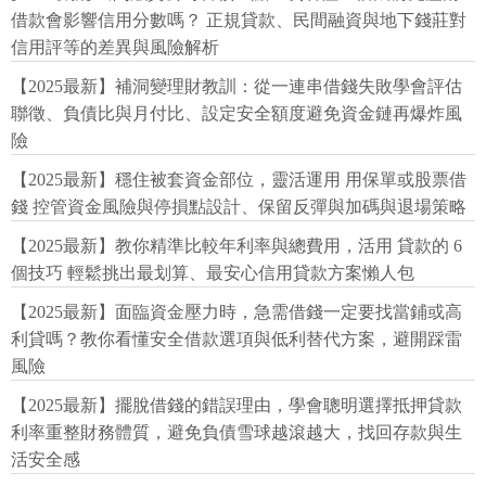
借款會影響信用分數嗎？ 正規貸款、民間融資與地下錢莊對
信用評等的差異與風險解析
【2025最新】補洞變理財教訓：從一連串借錢失敗學會評估
聯徵、負債比與月付比、設定安全額度避免資金鏈再爆炸風
險
【2025最新】穩住被套資金部位，靈活運用 用保單或股票借
錢 控管資金風險與停損點設計、保留反彈與加碼與退場策略
【2025最新】教你精準比較年利率與總費用，活用 貸款的 6
個技巧 輕鬆挑出最划算、最安心信用貸款方案懶人包
【2025最新】面臨資金壓力時，急需借錢一定要找當鋪或高
利貸嗎？教你看懂安全借款選項與低利替代方案，避開踩雷
風險
【2025最新】擺脫借錢的錯誤理由，學會聰明選擇抵押貸款
利率重整財務體質，避免負債雪球越滾越大，找回存款與生
活安全感