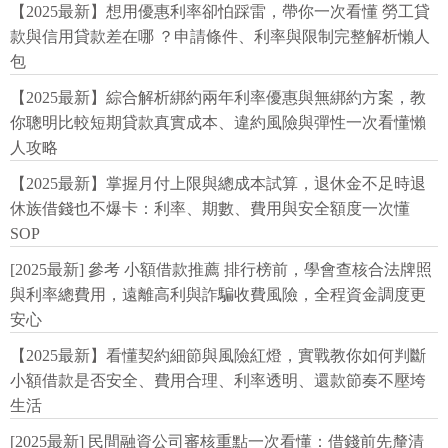
【2025最新】想用優惠利率卻怕踩雷，帶你一次看懂 勞工貸
款與信用貸款差在哪 ？申請條件、利率與限制完整解析懶人
包
【2025最新】綜合解析綁約兩年利率優惠與無綁約方案，教
你聰明比較短期貸款真實成本、違約風險與彈性一次看懂懶
人攻略
【2025最新】掌握月付上限與總成本試算，退休金不足時退
休族借錢也不爆卡：利率、期數、費用與安全額度一次懂
SOP
[2025最新] 參考 小額借款推薦 排行榜前，學會查核合法牌照
與利率總費用，遠離高利與詐騙收費風險，全程資金調度更
安心
【2025最新】看懂契約細節與風險紅燈，實戰教你如何判斷
小額借款是否安全、費用合理、利率透明、還款節奏不壓垮
生活
[2025最新] 民間融資公司審核重點一次看懂：借錢前先釐清