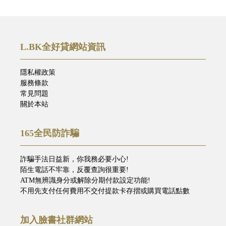
L.BK全好貸網站資訊
隱私權政策
服務條款
常見問題
關於本站
165全民防詐騙
詐騙手法日益新，你我務必要小心!
陌生電話不牢靠，反覆查詢很重要!
ATM無辨識身分或解除分期付款設定功能!
不用先支付任何費用不交付提款卡存摺或購買電話點數
加入臉書社群網站