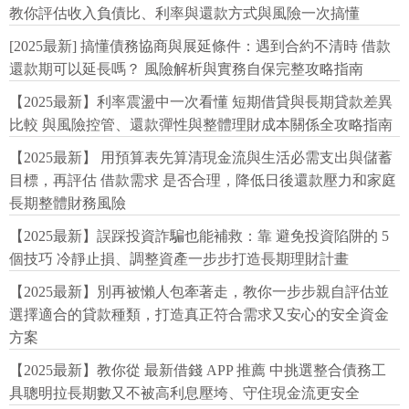
教你評估收入負債比、利率與還款方式與風險一次搞懂
[2025最新] 搞懂債務協商與展延條件：遇到合約不清時 借款
還款期可以延長嗎？ 風險解析與實務自保完整攻略指南
【2025最新】利率震盪中一次看懂 短期借貸與長期貸款差異
比較 與風險控管、還款彈性與整體理財成本關係全攻略指南
【2025最新】 用預算表先算清現金流與生活必需支出與儲蓄
目標，再評估 借款需求 是否合理，降低日後還款壓力和家庭
長期整體財務風險
【2025最新】誤踩投資詐騙也能補救：靠 避免投資陷阱的 5
個技巧 冷靜止損、調整資產一步步打造長期理財計畫
【2025最新】別再被懶人包牽著走，教你一步步親自評估並
選擇適合的貸款種類，打造真正符合需求又安心的安全資金
方案
【2025最新】教你從 最新借錢 APP 推薦 中挑選整合債務工
具聰明拉長期數又不被高利息壓垮、守住現金流更安全