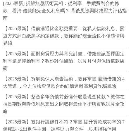
[2025最新] 拆解無息話術真相：從利率、手續費到合約條
款，看清 借款能完全免利息嗎？ 背後風險與財務壓力評估指
南
【2025最新】借前溝通比金額更重要：從私人借錢利息、攤
還方式到白紙黑字約定條款，教你顧好現金流也不傷感情與
界線
【2025最新】面對房貸壓力與育兒計畫，借錢應該選擇固定
利率還是浮動利率？教你評估風險、試算月付與保留還款緩
衝
【2025最新】拆解免保人廣告話術，教你掌握 還能借錢的 4
大管道 ，全方位檢查借款合約細節遠離高利貸詐騙風險
【2025最新】整合多筆負債前必懂什麼是現金貸款？教你在
拉長期數與降低利息支出之間取得最佳平衡與實戰試算全攻
略
【2025最新】被銀行說條件不符？掌握 提升貸款成功率的 7
個秘訣 找出退件主因、調整財力與文件一步步補強信用