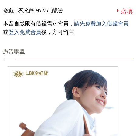
備註: 不允許 HTML 語法
*
必填
本留言版限有借錢需求會員，
請先免費加入借錢會員
或
登入免費會員
後，方可留言
廣告聯盟