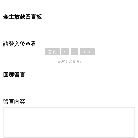
金主放款留言板
請登入後查看
首頁
＞＞
<
>
資料 1 到 0 共 0
回覆留言
留言內容: