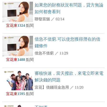
如果您的財務狀況有問題，貸方無論
如何都會看到
聯發當舖
／
02/14
宜花東
1324
點閱
借急不借窮.可以使您獲得潛在的借
錢條件
借急不借窮
／
11/29
宜花東
1488
點閱
審核快速，當天撥款，來電立即來電
解決錢的問題
宜花】借錢現金急用
／
11/20
宜花東
1595
點閱