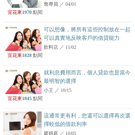
詹專員
／
04/01
宜花東
1970
點閱
可以想像，將所有這些控制放在一起
可以真實地反映客戶的借貸能力
飲料店
／
11/02
宜花東
1828
點閱
就利息費用而言，個人貸款也是當今
最明智的選擇
小王
／
10/15
宜花東
1845
點閱
這通常更有利，您還可以選擇再次選
擇較低的借款利率
廖妍庭
／
10/05