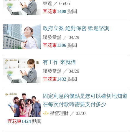
東達
／
05/06
宜花東
1408
點閱
政府立案 絕對保密 歡迎諮詢
聯發當舖
／
04/29
宜花東
1306
點閱
有工作 來就借
聯發當舖
／
04/29
宜花東
1432
點閱
固定利息的優點是您可以確切地知道
在每次付款時需要支付多少
星恆理財
／
03/07
宜花東
1424
點閱