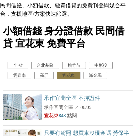
民間借錢、小額借款、融資借貸的免費刊登與媒合平
台，支援地區/方案快速篩選。
小額借錢 身分證借款 民間借
貸 宜花東 免費平台
全 省
台北基隆
桃竹苗
中彰投
雲嘉南
高屏
宜花東
澎金馬
承作宜蘭全區 不押證件
承作宜蘭全區
／
06/05
宜花東
843
點閱
只要有駕照 想買車沒現金嗎 勞保半