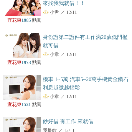
來找我我就借！！
小尹
／
12/11
宜花東
1985
點閱
身份證第二證件有工作滿20歲低門檻
就可借
小韋
／
12/11
宜花東
1973
點閱
機車 1~5萬 汽車5~20萬手機黃金鑽石
利息越繳越輕鬆
小韋
／
12/11
宜花東
1521
點閱
鈔好借 有工作 來就借
我最軟
／
12/11