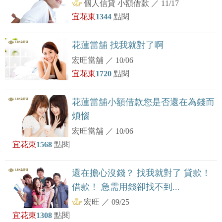
個人信貸 小額借款
／
11/17
宜花東
1344
點閱
花蓮當舖 找我就對了啊
宏旺當舖
／
10/06
宜花東
1720
點閱
花蓮當舖小額借款您是否還在為錢而
煩惱
宏旺當舖
／
10/06
宜花東
1568
點閱
還在擔心沒錢？ 找我就對了 貸款！
借款！ 急需用錢卻找不到...
宏旺
／
09/25
宜花東
1308
點閱