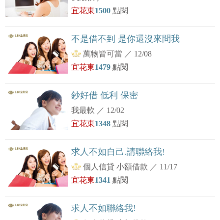
宜花東
1500
點閱
不是借不到 是你還沒來問我
萬物皆可當
／
12/08
宜花東
1479
點閱
鈔好借 低利 保密
我最軟
／
12/02
宜花東
1348
點閱
求人不如自己.請聯絡我!
個人信貸 小額借款
／
11/17
宜花東
1341
點閱
求人不如聯絡我!