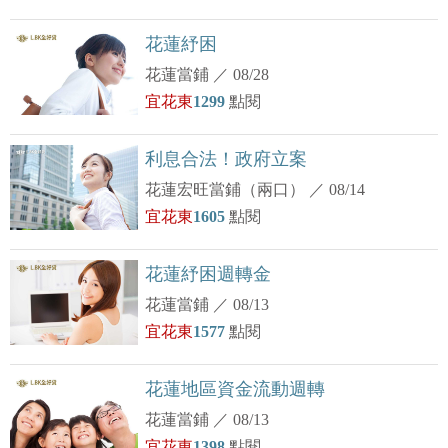
花蓮紓困
花蓮當鋪
／
08/28
宜花東
1299
點閱
利息合法！政府立案
花蓮宏旺當鋪（兩口）
／
08/14
宜花東
1605
點閱
花蓮紓困週轉金
花蓮當鋪
／
08/13
宜花東
1577
點閱
花蓮地區資金流動週轉
花蓮當鋪
／
08/13
宜花東
1398
點閱