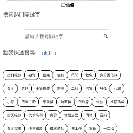
E7借錢
搜索熱門關鍵字
🔍
點我快速搜尋:
(更多..)
當日撥款
融資
借錢
低利
民間
救急
身分證借款
資金
票貼
小額借錢
當舖
二胎
信貸
息低
代書
小額
房屋二胎
來就借
無薪轉
低利息
借款
小額借款
當天撥款
代償高利
房貸
實體店面
周轉
當鋪
資金需求
快速撥款
機車借款
無工作
車貸
一二胎