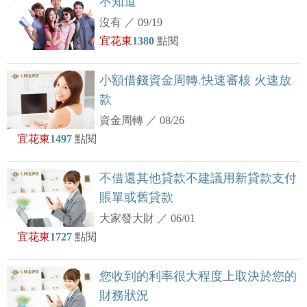
不知道
沒有
／
09/19
宜花東
1380
點閱
小額借錢資金周轉.快速審核 火速放
款
資金周轉
／
08/26
宜花東
1497
點閱
不借還其他貸款不建議用新貸款支付
賬單或舊貸款
大家發大財
／
06/01
宜花東
1727
點閱
您收到的利率很大程度上取決於您的
財務狀況