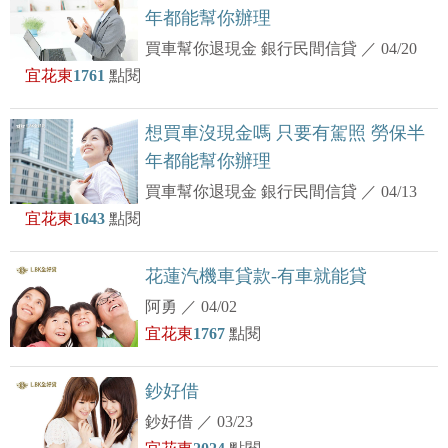
年都能幫你辦理
買車幫你退現金 銀行民間信貸
／
04/20
宜花東
1761
點閱
想買車沒現金嗎 只要有駕照 勞保半
年都能幫你辦理
買車幫你退現金 銀行民間信貸
／
04/13
宜花東
1643
點閱
花蓮汽機車貸款-有車就能貸
阿勇
／
04/02
宜花東
1767
點閱
鈔好借
鈔好借
／
03/23