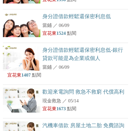
身分證借款輕鬆還保密利息低
當鋪
／
06/09
宜花東
1524
點閱
身分證借款輕鬆還保密利息低-銀行
貸款可能是為企業或個人
當鋪
／
06/09
宜花東
1407
點閱
歡迎來電詢問 救急不救窮 代償高利
現金救急
／
05/14
宜花東
1673
點閱
汽機車借款 房屋土地二胎 免費諮詢