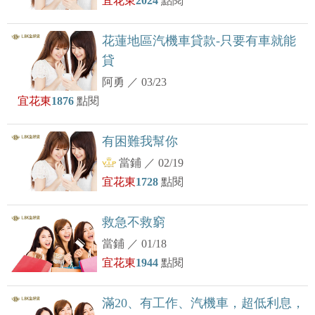
宜花東
2024
點閱
花蓮地區汽機車貸款-只要有車就能
貸
阿勇
／
03/23
宜花東
1876
點閱
有困難我幫你
當鋪
／
02/19
宜花東
1728
點閱
救急不救窮
當鋪
／
01/18
宜花東
1944
點閱
滿20、有工作、汽機車，超低利息，