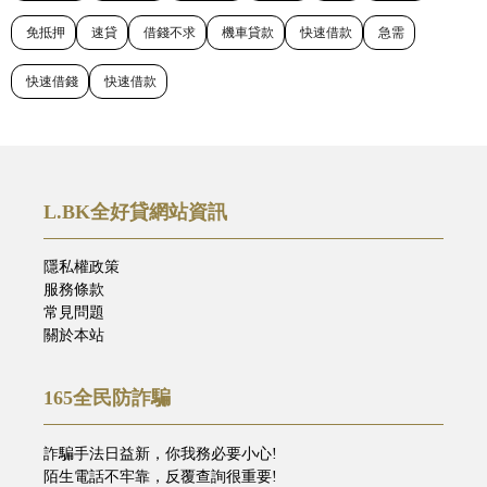
免抵押
速貸
借錢不求
機車貸款
快速借款
急需
快速借錢
快速借款
L.BK全好貸網站資訊
隱私權政策
服務條款
常見問題
關於本站
165全民防詐騙
詐騙手法日益新，你我務必要小心!
陌生電話不牢靠，反覆查詢很重要!