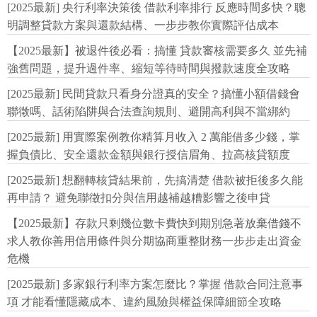
[2025最新] 央行利率決策後 借款利率排行 反應時間多快？聰
明調整貸款方案與還款結構、一步步教你實際評估成本
【2025最新】被退件後必看：搞懂 貸款審核需要多久 並先補
強舊問題，提升過件率、縮短等待時間與撥款速度全攻略
[2025最新] 民間貸款只看身分證真的安全？搞懂小額借錢會
聯徵嗎、話術陷阱與合法查詢規則、避開高利與不當綁約
[2025最新] 用實際案例教你精算月收入 2 萬能借多少錢，掌
握負債比、安全還款金額與銀行授信眉角、拉高核貸額度
[2025最新] 想翻轉核貸結果前，先搞清楚 借款被拒後多久能
再申請？ 避免聯徵扣分與信用越補越糟影響之後申貸
【2025最新】存款只剩幾位數卡費快到期別急著放棄借錢不
求人教你善用信用條件與分期協商重整財務一步步走出資金
危機
[2025最新] 多家銀行利率方案怎麼比？掌握 借款合同注意事
項 才能看懂隱藏成本、違約風險與權益保障細節全攻略