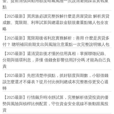
金、提前清償與動用額度暗藏風險一次說清避開踩雷實戰重
點
【2025最新】買房族必讀完整拆解什麼是房屋貸款 解析房貸
成數、寬限期、利率試算與總還款金額規畫重點懶人包全攻
略
【2025最新】寬限期後省利息實務解析：善用 什麼是房貸多
付？ 聰明補回前期支出與風險注意重點一次完整說明懶人包
【2025最新】還清貸款後才懂的信用真相：掌握聯徵紀錄、
分期與循環利息，弄懂 借錢會影響信用評分嗎 才能為自己負
責
【2025最新】先想清楚停損點，抓好額度與期數，小額借錢
該怎麼選才不爆表？從月付比例到總成本完整教你更安心週
轉
【2025最新】行情飆升時冷靜試算，完整解析借貸投資的優
勢與風險與槓桿比例配置，守住資金安全底線不衝動跟風投
資