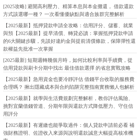
[2025攻略] 避開高利壓力、精算本息與本金攤還， 借款還款
方式該選哪一種？ 一次看懂優缺點與適合族群完整解析
【2025最新】抵押貸款申請全攻略：信用評分、儲蓄、就業
與預【2025最新】提早清償、轉貸必讀：掌握抵押貸款申請
的6大關鍵步驟，先談好違約金與提前清償條款，保障彈性還
款權益先批准一次掌握
[2025最新] 短期週轉幾個月時，如何比較利率與手續費，從
信用貸款與刷卡分期中找出 最佳借款選擇 的省息實戰攻略
【2025最新】急用資金也要冷靜評估 借錢平台收取的服務費
合理嗎？ 揪出隱藏成本與合約陷阱完整指南實務懶人包解析
【2025最新】就學與生活費規劃完整解析，教你評估風險、
挑對宜蘭借錢管道、分期年限與還款方式降低壓力、守住信
用評分
【2025最新】有遲繳也能爭取過件：個人貸款申請前必看 補
強財務證明、佐證收入來源與說明還款誠意大幅提高核准機