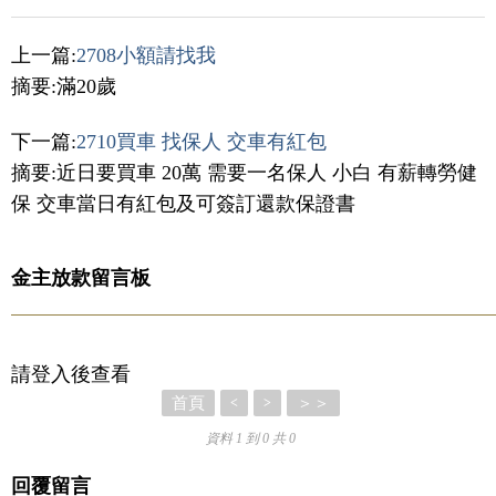
上一篇:
2708小額請找我
摘要:滿20歲
下一篇:
2710買車 找保人 交車有紅包
摘要:近日要買車 20萬 需要一名保人 小白 有薪轉勞健
保 交車當日有紅包及可簽訂還款保證書
金主放款留言板
請登入後查看
首頁
＞＞
<
>
資料 1 到 0 共 0
回覆留言