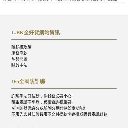
L.BK全好貸網站資訊
隱私權政策
服務條款
常見問題
關於本站
165全民防詐騙
詐騙手法日益新，你我務必要小心!
陌生電話不牢靠，反覆查詢很重要!
ATM無辨識身分或解除分期付款設定功能!
不用先支付任何費用不交付提款卡存摺或購買電話點數