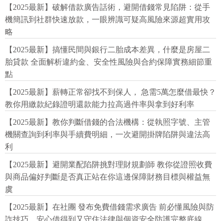
【2025最新】破解借款廣告話術，避開借錢常見陷阱：從手
機簡訊到社群快速放款，一眼辨識可疑高風險來源超實用攻
略
【2025最新】搞懂民間與銀行二胎成本差異，什麼是房屋二
胎貸款 全面解析違約金、安全性風險與合約保障實務細節重
點
【2025最新】薪轉正常卻找不到保人， 急需5萬怎麼借最快？
教你用繳款紀錄證明還款能力拉高過件率與拿到好利率
【2025最新】教你判斷借錢的合法機構：從執照字號、主管
機關查詢到利率與手續費明細，一次避開掛牌陷阱與違法高
利
【2025最新】避開業配陷阱挑對理財規劃師 教你從證照收費
與商品偏好判斷是否真正站在你這邊保障財務目標與權益無
虞
【2025最新】在社團 發布免費借錢需求廣告 前必懂風險與防
詐技巧，安心借得到又守住法律與個資安全防護完整底線