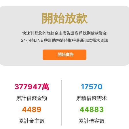
開始放款
快速刊登您的放款金主廣告讓客戶找到放款資金
24小時LINE @幫助您隨時取得最新借款需求資訊
開始廣告
377947萬
17570
累計借錢金額
累積借錢需求
4489
44883
累計金主數
累計借客數