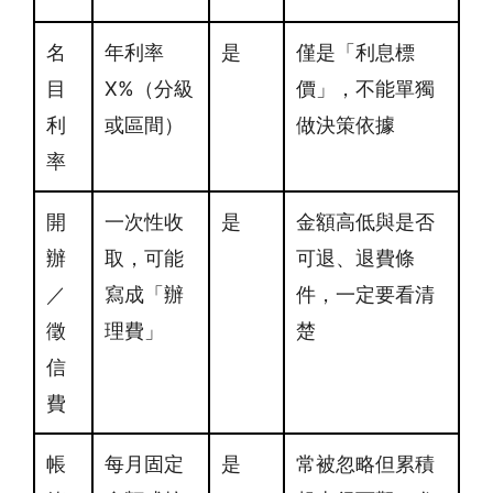
名
年利率
是
僅是「利息標
目
X%（分級
價」，不能單獨
利
或區間）
做決策依據
率
開
一次性收
是
金額高低與是否
辦
取，可能
可退、退費條
／
寫成「辦
件，一定要看清
徵
理費」
楚
信
費
帳
每月固定
是
常被忽略但累積