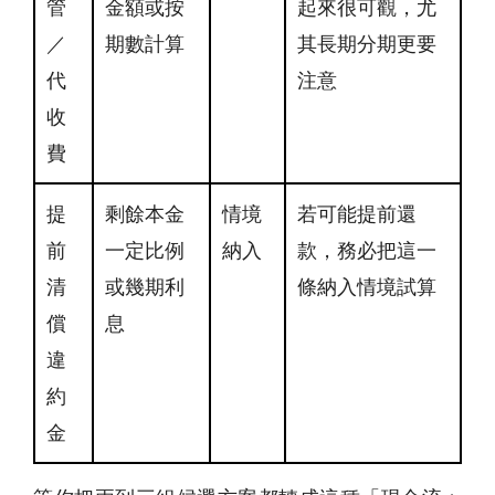
管
金額或按
起來很可觀，尤
／
期數計算
其長期分期更要
代
注意
收
費
提
剩餘本金
情境
若可能提前還
前
一定比例
納入
款，務必把這一
清
或幾期利
條納入情境試算
償
息
違
約
金