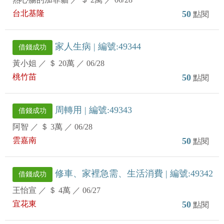
台北基隆
50
點閱
家人生病 | 編號:49344
借錢成功
黃小姐
／
＄ 20萬
／
06/28
桃竹苗
50
點閱
周轉用 | 編號:49343
借錢成功
阿智
／
＄ 3萬
／
06/28
雲嘉南
50
點閱
修車、家裡急需、生活消費 | 編號:49342
借錢成功
王怡宣
／
＄ 4萬
／
06/27
宜花東
50
點閱