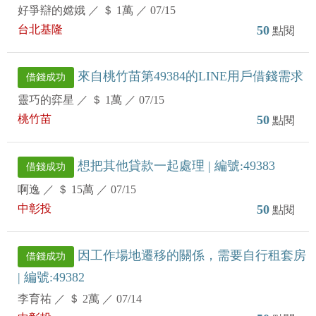
好爭辯的嫦娥
／
＄ 1萬
／
07/15
台北基隆
50
點閱
來自桃竹苗第49384的LINE用戶借錢需求
借錢成功
靈巧的弈星
／
＄ 1萬
／
07/15
桃竹苗
50
點閱
想把其他貸款一起處理 | 編號:49383
借錢成功
啊逸
／
＄ 15萬
／
07/15
中彰投
50
點閱
因工作場地遷移的關係，需要自行租套房
借錢成功
| 編號:49382
李育祐
／
＄ 2萬
／
07/14