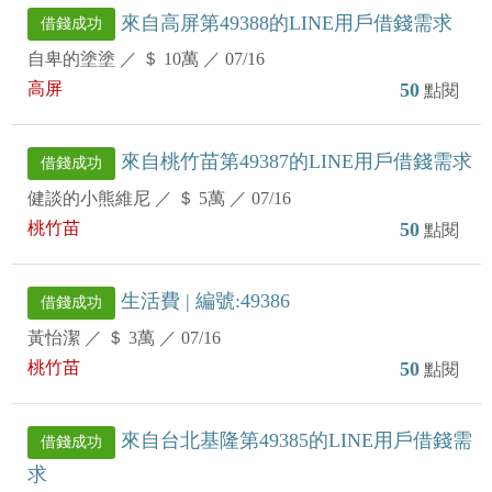
來自高屏第49388的LINE用戶借錢需求
借錢成功
自卑的塗塗
／
＄ 10萬
／
07/16
高屏
50
點閱
來自桃竹苗第49387的LINE用戶借錢需求
借錢成功
健談的小熊維尼
／
＄ 5萬
／
07/16
桃竹苗
50
點閱
生活費 | 編號:49386
借錢成功
黃怡潔
／
＄ 3萬
／
07/16
桃竹苗
50
點閱
來自台北基隆第49385的LINE用戶借錢需
借錢成功
求