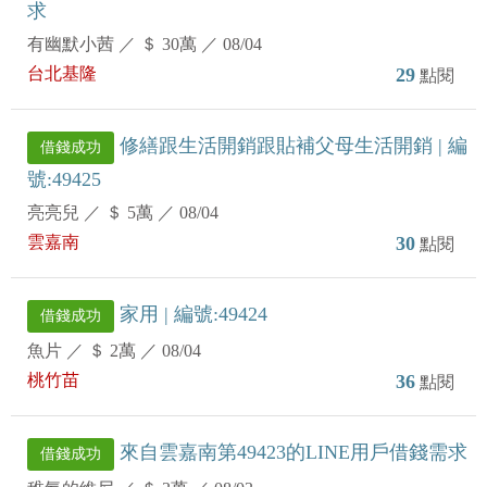
求
有幽默小茜
／
＄ 30萬
／
08/04
台北基隆
29
點閱
修繕跟生活開銷跟貼補父母生活開銷 | 編
借錢成功
號:49425
亮亮兒
／
＄ 5萬
／
08/04
雲嘉南
30
點閱
家用 | 編號:49424
借錢成功
魚片
／
＄ 2萬
／
08/04
桃竹苗
36
點閱
來自雲嘉南第49423的LINE用戶借錢需求
借錢成功