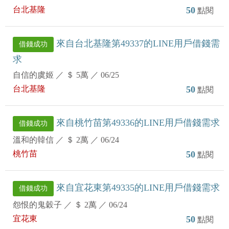
台北基隆
50
點閱
來自台北基隆第49337的LINE用戶借錢需
借錢成功
求
自信的虞姬
／
＄ 5萬
／
06/25
台北基隆
50
點閱
來自桃竹苗第49336的LINE用戶借錢需求
借錢成功
溫和的韓信
／
＄ 2萬
／
06/24
桃竹苗
50
點閱
來自宜花東第49335的LINE用戶借錢需求
借錢成功
怨恨的鬼穀子
／
＄ 2萬
／
06/24
宜花東
50
點閱