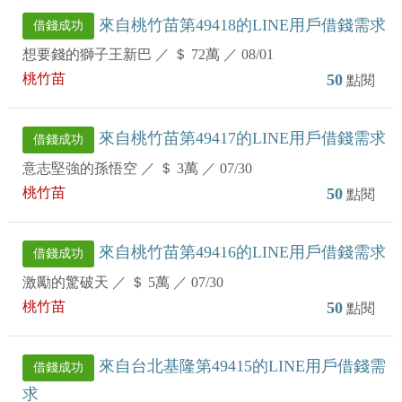
來自桃竹苗第49418的LINE用戶借錢需求
借錢成功
想要錢的獅子王新巴
／
＄ 72萬
／
08/01
桃竹苗
50
點閱
來自桃竹苗第49417的LINE用戶借錢需求
借錢成功
意志堅強的孫悟空
／
＄ 3萬
／
07/30
桃竹苗
50
點閱
來自桃竹苗第49416的LINE用戶借錢需求
借錢成功
激勵的驚破天
／
＄ 5萬
／
07/30
桃竹苗
50
點閱
來自台北基隆第49415的LINE用戶借錢需
借錢成功
求