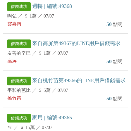
週轉 | 編號:49368
借錢成功
啊弘
／
＄ 1萬
／
07/07
雲嘉南
50
點閱
來自高屏第49367的LINE用戶借錢需求
借錢成功
友善的辛巴
／
＄ 1萬
／
07/07
高屏
50
點閱
來自桃竹苗第49366的LINE用戶借錢需求
借錢成功
平和的芭比
／
＄ 5萬
／
07/07
桃竹苗
50
點閱
家用 | 編號:49365
借錢成功
Yu
／
＄ 15萬
／
07/07