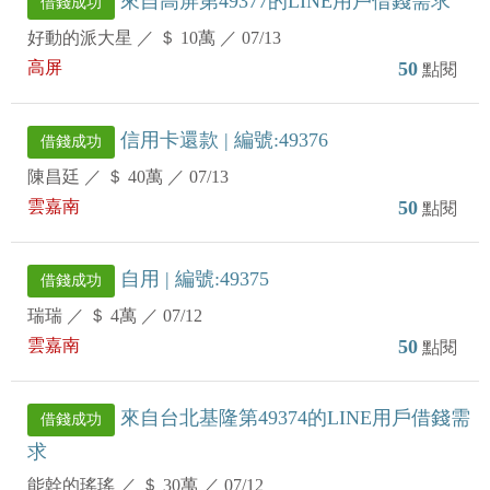
來自高屏第49377的LINE用戶借錢需求
借錢成功
好動的派大星
／
＄ 10萬
／
07/13
高屏
50
點閱
信用卡還款 | 編號:49376
借錢成功
陳昌廷
／
＄ 40萬
／
07/13
雲嘉南
50
點閱
自用 | 編號:49375
借錢成功
瑞瑞
／
＄ 4萬
／
07/12
雲嘉南
50
點閱
來自台北基隆第49374的LINE用戶借錢需
借錢成功
求
能幹的瑤瑤
／
＄ 30萬
／
07/12