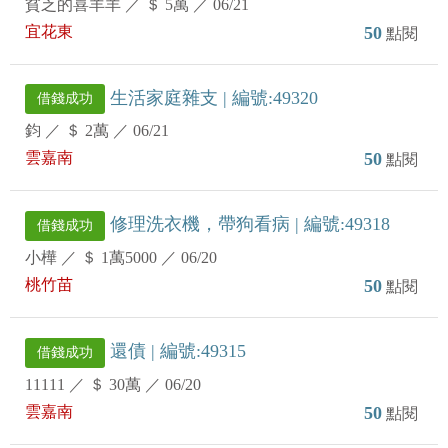
貧乏的喜羊羊
／
＄ 5萬
／
06/21
宜花東
50
點閱
生活家庭雜支 | 編號:49320
借錢成功
鈞
／
＄ 2萬
／
06/21
雲嘉南
50
點閱
修理洗衣機，帶狗看病 | 編號:49318
借錢成功
小樺
／
＄ 1萬5000
／
06/20
桃竹苗
50
點閱
還債 | 編號:49315
借錢成功
11111
／
＄ 30萬
／
06/20
雲嘉南
50
點閱