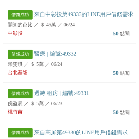
來自中彰投第49333的LINE用戶借錢需求
借錢成功
開朗的芭比
／
＄ 45萬
／
06/24
中彰投
50
點閱
醫療 | 編號:49332
借錢成功
賴雯琪
／
＄ 5萬
／
06/24
台北基隆
50
點閱
週轉 租房 | 編號:49331
借錢成功
倪盈辰
／
＄ 5萬
／
06/23
桃竹苗
50
點閱
來自高屏第49330的LINE用戶借錢需求
借錢成功