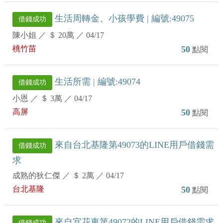
生活周轉金、小孩學費 | 編號:49075
借錢成功
陳小姐
／
＄ 20萬
／
04/17
桃竹苗
50
點閱
生活所需 | 編號:49074
借錢成功
小恩
／
＄ 3萬
／
04/17
高屏
50
點閱
來自台北基隆第49073的LINE用戶借錢需
借錢成功
求
成熟的狄仁傑
／
＄ 2萬
／
04/17
台北基隆
50
點閱
來自宜花東第49072的LINE用戶借錢需求
借錢成功