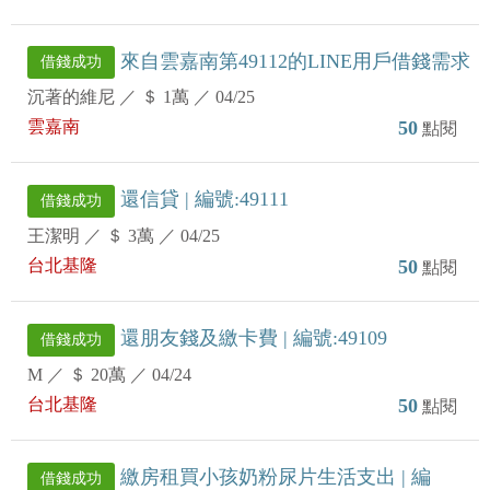
來自雲嘉南第49112的LINE用戶借錢需求
借錢成功
沉著的維尼
／
＄ 1萬
／
04/25
雲嘉南
50
點閱
還信貸 | 編號:49111
借錢成功
王潔明
／
＄ 3萬
／
04/25
台北基隆
50
點閱
還朋友錢及繳卡費 | 編號:49109
借錢成功
M
／
＄ 20萬
／
04/24
台北基隆
50
點閱
繳房租買小孩奶粉尿片生活支出 | 編
借錢成功