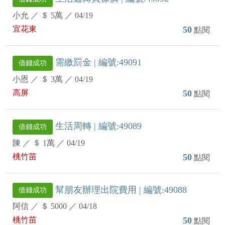
小允
／
＄ 5萬
／
04/19
宜花東
50
點閱
需繳罰金 | 編號:49091
借錢成功
小恩
／
＄ 3萬
／
04/19
高屏
50
點閱
生活周轉 | 編號:49089
借錢成功
陳
／
＄ 1萬
／
04/19
桃竹苗
50
點閱
幫朋友辦理出院費用 | 編號:49088
借錢成功
阿信
／
＄ 5000
／
04/18
桃竹苗
50
點閱