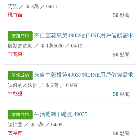
阿強
／
＄ 3萬
／
04/11
桃竹苗
50
點閱
來自宜花東第49039的LINE用戶借錢需求
借錢成功
殷勤的佐助
／
＄ 1萬5000
／
04/10
宜花東
50
點閱
來自中彰投第49037的LINE用戶借錢需求
借錢成功
缺錢的木法沙
／
＄ 2萬
／
04/09
中彰投
50
點閱
生活週轉 | 編號:49035
借錢成功
陳怡萱
／
＄ 5萬
／
04/09
雲嘉南
50
點閱