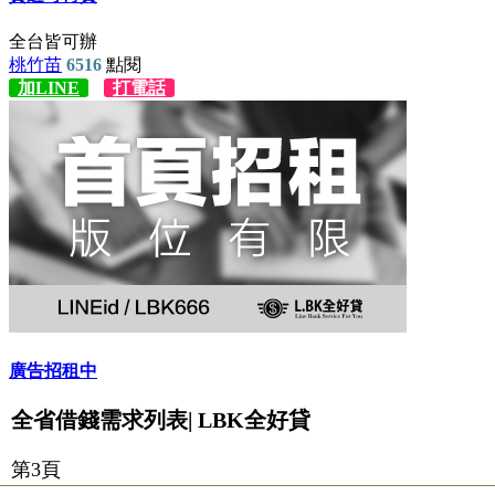
全省借錢需求列表| LBK全好貸
第3頁