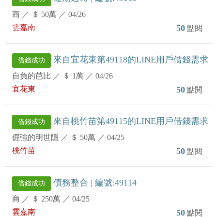
商
／
＄ 50萬
／
04/26
雲嘉南
50
點閱
來自宜花東第49118的LINE用戶借錢需求
借錢成功
自負的芭比
／
＄ 1萬
／
04/26
宜花東
50
點閱
來自桃竹苗第49115的LINE用戶借錢需求
借錢成功
倔強的明世隱
／
＄ 50萬
／
04/25
桃竹苗
50
點閱
債務整合 | 編號:49114
借錢成功
商
／
＄ 250萬
／
04/25
雲嘉南
50
點閱