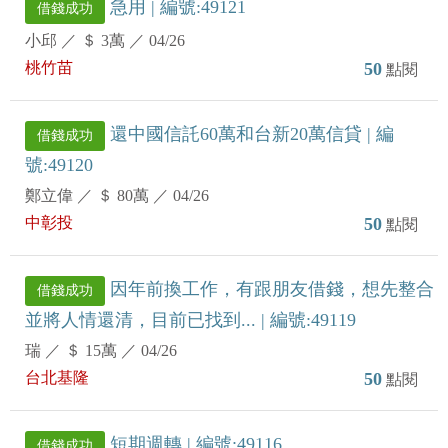
急用 | 編號:49121
借錢成功
小邱
／
＄ 3萬
／
04/26
桃竹苗
50
點閱
還中國信託60萬和台新20萬信貸 | 編
借錢成功
號:49120
鄭立偉
／
＄ 80萬
／
04/26
中彰投
50
點閱
因年前換工作，有跟朋友借錢，想先整合
借錢成功
並將人情還清，目前已找到... | 編號:49119
瑞
／
＄ 15萬
／
04/26
台北基隆
50
點閱
短期週轉 | 編號:49116
借錢成功