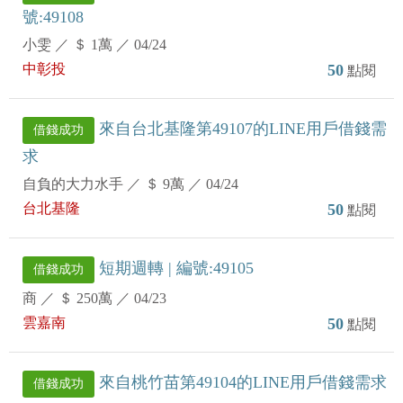
號:49108
小雯
／
＄ 1萬
／
04/24
中彰投
50
點閱
來自台北基隆第49107的LINE用戶借錢需
借錢成功
求
自負的大力水手
／
＄ 9萬
／
04/24
台北基隆
50
點閱
短期週轉 | 編號:49105
借錢成功
商
／
＄ 250萬
／
04/23
雲嘉南
50
點閱
來自桃竹苗第49104的LINE用戶借錢需求
借錢成功