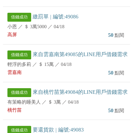
繳罰單 | 編號:49086
借錢成功
小恩
／
＄ 3萬5000
／
04/18
高屏
50
點閱
來自雲嘉南第49085的LINE用戶借錢需求
借錢成功
輕浮的多莉
／
＄ 15萬
／
04/18
雲嘉南
50
點閱
來自桃竹苗第49084的LINE用戶借錢需求
借錢成功
有策略的睡美人
／
＄ 3萬
／
04/18
桃竹苗
50
點閱
要還貨款 | 編號:49083
借錢成功