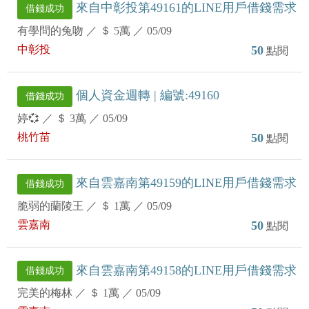
來自中彰投第49161的LINE用戶借錢需求
借錢成功
有學問的兔吻
／
＄ 5萬
／
05/09
中彰投
50
點閱
個人資金週轉 | 編號:49160
借錢成功
婷💞
／
＄ 3萬
／
05/09
桃竹苗
50
點閱
來自雲嘉南第49159的LINE用戶借錢需求
借錢成功
脆弱的蘭陵王
／
＄ 1萬
／
05/09
雲嘉南
50
點閱
來自雲嘉南第49158的LINE用戶借錢需求
借錢成功
完美的梅林
／
＄ 1萬
／
05/09