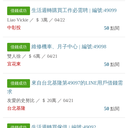
生活週轉購買工作必需聘 | 編號:49099
借錢成功
Liao Vickie
／
＄ 3萬
／
04/22
中彰投
50
點閱
維修機車、月子中心 | 編號:49098
借錢成功
雙人徐
／
＄ 6萬
／
04/21
宜花東
50
點閱
來自台北基隆第49097的LINE用戶借錢需
借錢成功
求
友愛的史努比
／
＄ 20萬
／
04/21
台北基隆
50
點閱
生活週轉買傢俱 | 編號:49092
借錢成功