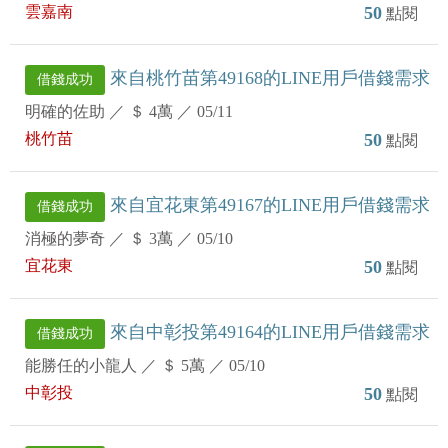
雲嘉南
50
點閱
來自桃竹苗第49168的LINE用戶借錢需求
借錢成功
明確的佐助
／
＄ 4萬
／
05/11
桃竹苗
50
點閱
來自宜花東第49167的LINE用戶借錢需求
借錢成功
消極的夢奇
／
＄ 3萬
／
05/10
宜花東
50
點閱
來自中彰投第49164的LINE用戶借錢需求
借錢成功
能勝任的小龍人
／
＄ 5萬
／
05/10
中彰投
50
點閱