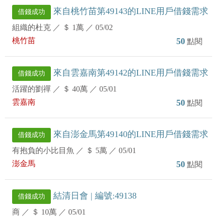
來自桃竹苗第49143的LINE用戶借錢需求
借錢成功
組織的杜克
／
＄ 1萬
／
05/02
桃竹苗
50
點閱
來自雲嘉南第49142的LINE用戶借錢需求
借錢成功
活躍的劉禪
／
＄ 40萬
／
05/01
雲嘉南
50
點閱
來自澎金馬第49140的LINE用戶借錢需求
借錢成功
有抱負的小比目魚
／
＄ 5萬
／
05/01
澎金馬
50
點閱
結清日會 | 編號:49138
借錢成功
商
／
＄ 10萬
／
05/01