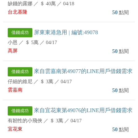
缺錢的露娜
／
＄ 40萬
／
04/18
台北基隆
50
點閱
屏東東港急用 | 編號:49078
借錢成功
小恩
／
＄ 5萬
／
04/17
高屏
50
點閱
來自雲嘉南第49077的LINE用戶借錢需求
借錢成功
仔細的維尼
／
＄ 3萬
／
04/17
雲嘉南
50
點閱
來自宜花東第49076的LINE用戶借錢需求
借錢成功
有韌性的小飛俠
／
＄ 3萬
／
04/17
宜花東
50
點閱