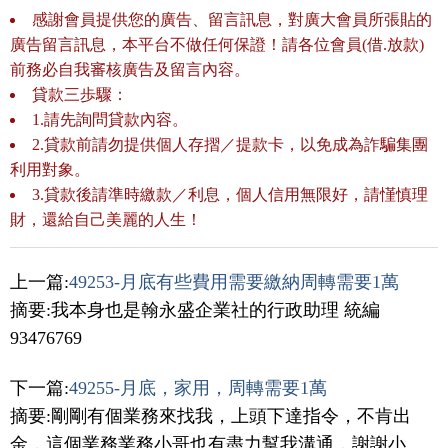
感謝會員提供您的廣告、留言訊息，對廣大會員所張貼的
廣告留言訊息，本平台不做任何保證！請各位會員(借.放款)
前務必自我審核廣告及留言內容。
貸款三歩驟：
1.請先詢問貸款內容。
2.貸款前請勿提供個人存摺／提款卡，以免成為詐騙集團
利用對象。
3.貸款後請準時繳款／利息，個人信用無限好，請慬慎理
財，還給自己美麗的人生！
上一篇:
49253-月底有些費用需要繳納周轉需要1萬
摘要:我本身也是翰永盛企業社的行政助理 統編
93476769
下一篇:
49255-月底，家用，周轉需要1萬
摘要:剛剛有個業務來找我，上頭下達指令，不肯出
金，這個業務業務小哥也有盡力幫我溝通，謝謝小