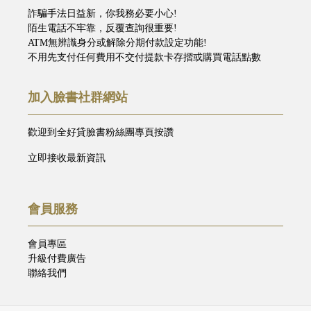
詐騙手法日益新，你我務必要小心!
陌生電話不牢靠，反覆查詢很重要!
ATM無辨識身分或解除分期付款設定功能!
不用先支付任何費用不交付提款卡存摺或購買電話點數
加入臉書社群網站
歡迎到全好貸臉書粉絲團專頁按讚
立即接收最新資訊
會員服務
會員專區
升級付費廣告
聯絡我們