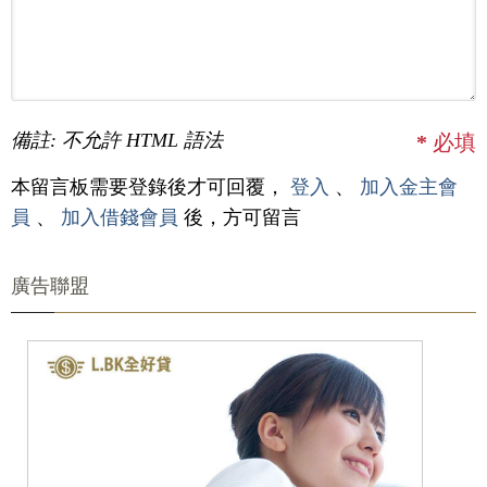
備註: 不允許 HTML 語法
*
必填
本留言板需要登錄後才可回覆，
登入
、
加入金主會
員
、
加入借錢會員
後，方可留言
廣告聯盟