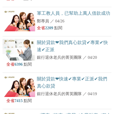
軍工教人員，已幫助上萬人借款成功
鄭專員
／
04/26
全省
2209
點閱
關於貸款❤我們真心款貸✔專業✔快
速✔正派
銀行退休老兵的菁英團隊
／
04/20
全省
6396
點閱
關於貸款❤快速✔專業✔正派✔我們
真心款貸
銀行退休老兵的菁英團隊
／
04/19
全省
7415
點閱