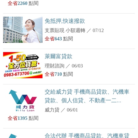
全省
2260
點閱
免抵押,快速撥款
支票貼現 小額週轉
／
07/12
全省
643
點閱
萊爾富貸款
理財諮詢
／
06/03
全省
710
點閱
交給威力貸 手機商品貸款、汽機車
貸款、個人信貸、不動產一二...
威力貸
／
06/01
全省
1395
點閱
合法代辦 手機商品貸款、汽機車貸