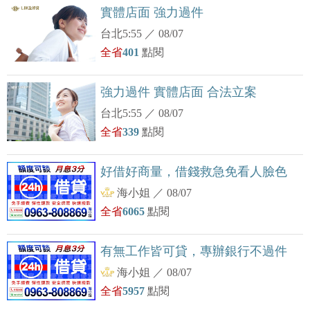
實體店面 強力過件
台北5:55
／
08/07
全省
401
點閱
強力過件 實體店面 合法立案
台北5:55
／
08/07
全省
339
點閱
好借好商量，借錢救急免看人臉色
海小姐
／
08/07
全省
6065
點閱
有無工作皆可貸，專辦銀行不過件
海小姐
／
08/07
全省
5957
點閱