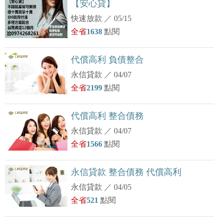
【安心貸】
快速放款
／
05/15
全省
1638
點閱
代償高利 負債整合
永信貸款
／
04/07
全省
2199
點閱
代償高利 整合債務
永信貸款
／
04/07
全省
1566
點閱
永信貸款 整合債務 代償高利
永信貸款
／
04/05
全省
521
點閱