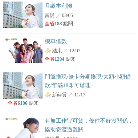
月繳本利攤
當舖
／
03/05
全省
188
點閱
機車借款
結束
／
12/07
全省
1204
點閱
門號換現/無卡分期換現/大額小額借
款/年滿18即可辦理~
新蒔貸
／
11/17
全省
6186
點閱
有無工作皆可貸，條件不好沒關係，
協助您渡過難關