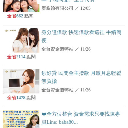
廣鑫翰有限公司
／
12/05
全省
662
點閱
身分證借款 快速借款看這裡 手續簡
便
全台資金週轉站
／
11/26
全省
2114
點閱
鈔好貸 民間金主撥款 月繳月息輕鬆
無負擔
全台資金週轉站
／
11/26
全省
1478
點閱
❤️全方位整合 資金需求只要找陳專
員Line: baba80...