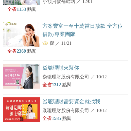
小額貸款補給站
／
12/01
全省
1153
點閱
方案豐富一至十萬當日放款 全方位
借款/專業團隊
傑
／
11/21
全省
2369
點閱
焱瓏理財來幫你
焱瓏理財股份有限公司
／
10/12
全省
1312
點閱
焱瓏理財需要資金就找我
焱瓏理財股份有限公司
／
10/12
全省
1585
點閱