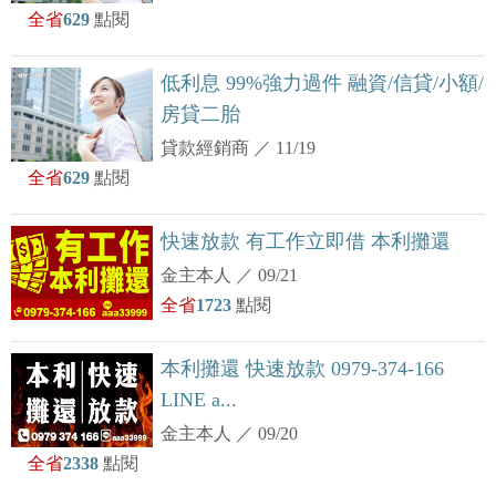
全省
629
點閱
低利息 99%強力過件 融資/信貸/小額/
房貸二胎
貸款經銷商
／
11/19
全省
629
點閱
快速放款 有工作立即借 本利攤還
金主本人
／
09/21
全省
1723
點閱
本利攤還 快速放款 0979-374-166
LINE a...
金主本人
／
09/20
全省
2338
點閱