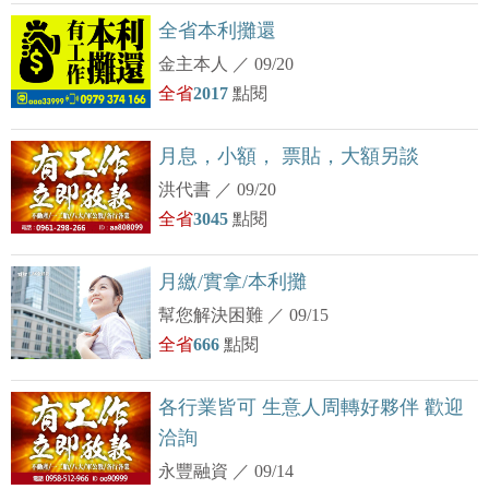
全省本利攤還
金主本人
／
09/20
全省
2017
點閱
月息，小額， 票貼，大額另談
洪代書
／
09/20
全省
3045
點閱
月繳/實拿/本利攤
幫您解決困難
／
09/15
全省
666
點閱
各行業皆可 生意人周轉好夥伴 歡迎
洽詢
永豐融資
／
09/14