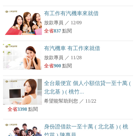
有工作有汽機車來就借
放款專員
／
12/09
全省
837
點閱
有汽機車 有工作來就借
放款專員
／
11/28
全省
900
點閱
全台最便宜 個人小額信貸一至十萬 (
北北基 ) ( 桃竹...
希望能幫助到您
／
11/22
全省
3398
點閱
身份證借款一至十萬 ( 北北基 ) ( 桃
竹苗 ) 陳專員...