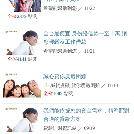
希望能幫助到您
／
11/22
全省
2379
點閱
全台最便宜 身份證借款一至十萬 讓
您輕鬆沒工作借款
希望能幫助到您
／
11/21
全省
4141
點閱
誠心貸你度過困難
誠貸資融-貸你度過困難
／
11/10
全省
1005
點閱
我們能依據您的資金需求，精準配對
合適的貸款方案
貸款理財資訊站
／
09/19