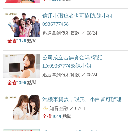
信用小瑕疵者也可協助,陳小姐
0936777458
迅速拿到低利貸款
／
08/24
全省
1328
點閱
公司成立苦無資金嗎?電話
ID:0936777458陳小姐
迅速拿到低利貸款
／
08/24
全省
1390
點閱
汽機車貸款，瑕疵、小白皆可辦理
知音金融
／
07/11
全省
1049
點閱