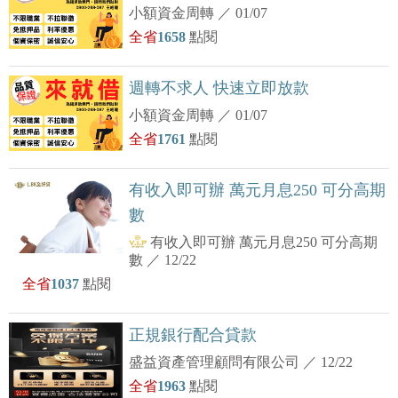
小額資金周轉
／
01/07
全省
1658
點閱
週轉不求人 快速立即放款
小額資金周轉
／
01/07
全省
1761
點閱
有收入即可辦 萬元月息250 可分高期
數
有收入即可辦 萬元月息250 可分高期
數
／
12/22
全省
1037
點閱
正規銀行配合貸款
盛益資產管理顧問有限公司
／
12/22
全省
1963
點閱