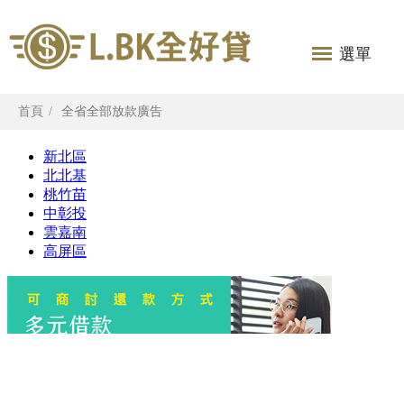
選單
首頁
全省全部放款廣告