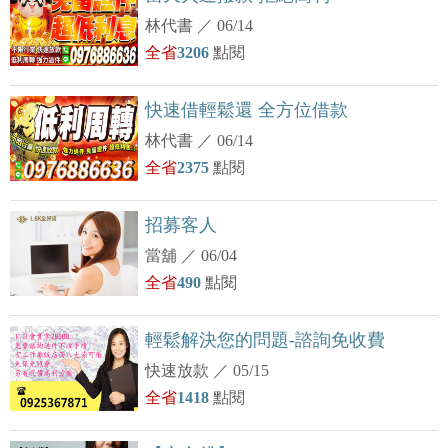
林代書
／
06/14
全省
3206
點閱
快速借輕鬆還 全方位借款
林代書
／
06/14
全省
2375
點閱
招募客人
當舖
／
06/04
全省
490
點閱
輕鬆解決您的問題-諮詢免收費
快速放款
／
05/15
全省
1418
點閱