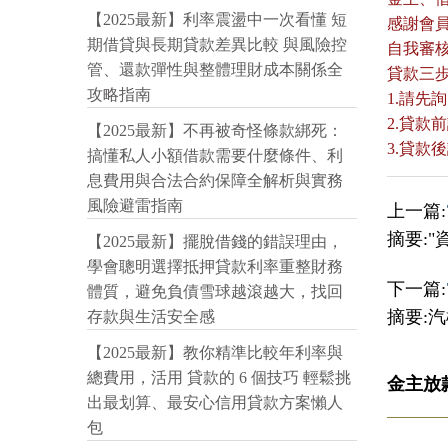
【2025最新】利率震盪中一次看懂 短
感謝會
期借貸與長期貸款差異比較 與風險控
自我審
管、還款彈性與整體理財成本關係全
貸款三
攻略指南
1.請先
2.貸
【2025最新】不再被奇怪條款綁死：
3.貸
搞懂私人小額借款需要什麼條件、利
息費用與合法合約保障全解析與實務
風險避雷指南
上一篇:
摘要:
【2025最新】擺脫借錢的錯誤理由，
學會聰明選擇抵押貸款利率重整財務
下一篇:
體質，避免負債雪球越滾越大，找回
摘要:
存款與生活安全感
【2025最新】教你精準比較年利率與
總費用，活用 貸款的 6 個技巧 輕鬆挑
金主放
出最划算、最安心信用貸款方案懶人
包