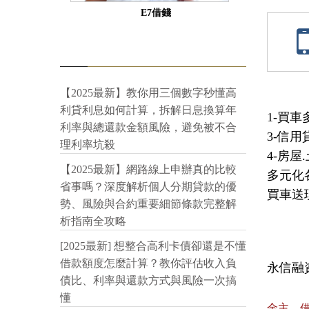
E7借錢
【2025最新】教你用三個數字秒懂高
利貸利息如何計算，拆解日息換算年
1-買車
利率與總還款金額風險，避免被不合
3-信
理利率坑殺
4-房屋.
【2025最新】網路線上申辦真的比較
多元化
省事嗎？深度解析個人分期貸款的優
買車送現
勢、風險與合約重要細節條款完整解
析指南全攻略
[2025最新] 想整合高利卡債卻還是不懂
借款額度怎麼計算？教你評估收入負
永信融資:
債比、利率與還款方式與風險一次搞
懂
金主、