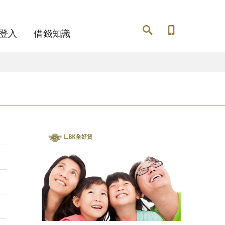
登入
借錢知識