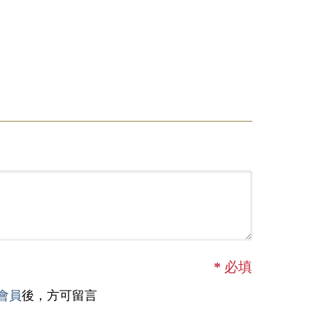
*
必填
會員
後，方可留言