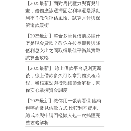
【2025最新】面對房貸壓力與育兒計
畫，借錢應該選擇固定利率還是浮動
利率？教你評估風險、試算月付與保
留還款緩衝
【2025最新】整合多筆負債前必懂什
麼是現金貸款？教你在拉長期數與降
低利息支出之間取得最佳平衡與實戰
試算全攻略
【2025最新】 線上借款平台規則更新
後，線上借款多久可以拿到錢流程時
程、審核重點與撥款細節全解析，幫
你安心掌握資金調度
【2025最新】教你用一張表看懂 臨時
週轉的常見借款方式 比較利率費用、
總成本與申請門檻懶人包一次搞懂完
整攻略解析