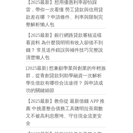
【2025最新】想用優惠利率卻怕踩
雷，帶你一次看懂 勞工貸款與信用貸
款差在哪 ？申請條件、利率與限制完
整解析懶人包
【2025最新】銀行網路貸款審核這樣
看資料 為什麼我明明有收入卻借不到
錢？ 常見送件錯誤與補件技巧完整說
清楚懶人包
[2025最新] 想兼顧學業與創業的年輕族
群，從青創貸款到助學融資一次解析
學生借款有哪些合法途徑？ 與申請成
功的關鍵細節
【2025最新】教你從 最新借錢 APP 推
薦 中挑選整合債務工具聰明拉長期數
又不被高利息壓垮、守住現金流更安
全