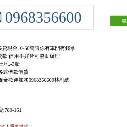
0968356600
加
多貸現金10-60萬讓你有車開有錢拿
用貸款.信用不好皆可協助辦理
土地.-3胎
各式借款借貸
金歡迎加賴0968356600林副總
780-161
借款人重要提醒：