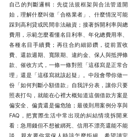
自己的判斷邏輯：先從法規框架與合法管道開
始，理解什麼叫做「合格業者」、什麼情況可能
踩到高利貸或民間非法融資；接著拆開利率與總
費用，示範怎麼看懂名目利率、年化總費用率、
各種名目手續費；再往合約細節鑽，從前置收
費、還款週期、寬限期、違約金、保人與抵押條
款、催收方式，一條一條對照「這樣寫是正常合
理」還是「這樣寫就該起疑」。中段會帶你做一
份「如何判斷小額借款」自我評分表，讓你只要
照表打勾，就能在心裡大概知道這個借款方案是
偏安全、偏貴還是偏危險；最後則用案例分享與
FAQ，把實際生活中常出現的糾結情境拆開來
看：急用錢但不想被綁死、信用不漂亮還能不能
談、親友要你當保人時該怎麼拒絕。希望讀完