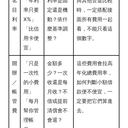
名
「年利
利率是固
與其他管道比較
目
率只要
定還是機
時，一定搭配後
利
X%」
動？依什
面所有費用一起
率
「比信
麼基準調
看，不能只看這
用卡便
整？
個數字。
宜」
開
「只是
金額多
這些費用會拉高
辦
一次性
少？一次
年化總費用率，
／
的小費
收還是每
如何判斷小額借
帳
用」
月收？不
款便不便宜，一
管
「每月
借或提前
定要把它們算進
費
幫你管
清償會不
去。
理帳
會退？