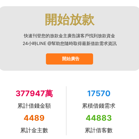
開始放款
快速刊登您的放款金主廣告讓客戶找到放款資金
24小時LINE @幫助您隨時取得最新借款需求資訊
開始廣告
377947萬
17570
累計借錢金額
累積借錢需求
4489
44883
累計金主數
累計借客數