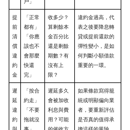
戶」
提
「正常
收多少？
違約金過高，代
前
都有」
算剩餘本
表之後要降息轉
清
「你應
金百分比
貸或提前還款的
償
該也不
還是剩餘
彈性變小，是如
違
會那麼
期數？有
何判斷小額借款
約
快還
沒有上
重要的一環。
金
完」
限？
遲
「按合
遲延多久
如果條款寫得籠
延
約走」
會被加收
統或明顯偏向業
違
「不要
利息與費
者，要重新評估
約
拖就沒
用？可能
是否真的值得承
與
事」
的催收方
擔這樣的風險。