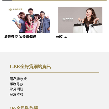
廣告聯盟-我要借錢網
ez97.tw
L.BK全好貸網站資訊
隱私權政策
服務條款
常見問題
關於本站
165全民防詐騙