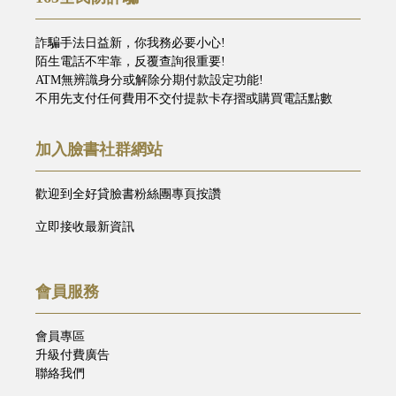
詐騙手法日益新，你我務必要小心!
陌生電話不牢靠，反覆查詢很重要!
ATM無辨識身分或解除分期付款設定功能!
不用先支付任何費用不交付提款卡存摺或購買電話點數
加入臉書社群網站
歡迎到全好貸臉書粉絲團專頁按讚
立即接收最新資訊
會員服務
會員專區
升級付費廣告
聯絡我們