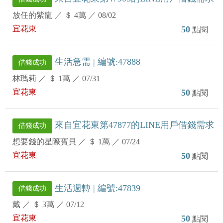
放任的紫龍
／
＄ 4萬
／
08/02
宜花東
50
點閱
生活急需 | 編號:47888
借錢成功
林瑪莉
／
＄ 1萬
／
07/31
宜花東
50
點閱
來自宜花東第47877的LINE用戶借錢需求
借錢成功
想要錢的星際寶貝
／
＄ 1萬
／
07/24
宜花東
50
點閱
生活週轉 | 編號:47839
借錢成功
戴
／
＄ 3萬
／
07/12
宜花東
50
點閱