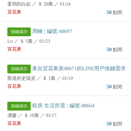
柔弱的白起
／
＄ 20萬
／
01/24
宜花東
50
點閱
周轉 | 編號:48697
借錢成功
Lo
／
＄ 5萬
／
01/23
宜花東
50
點閱
來自宜花東第48671的LINE用戶借錢需求
借錢成功
豁達的史瑞克
／
＄ 1萬
／
01/19
宜花東
50
點閱
租房 生活所需 | 編號:48664
借錢成功
湧慶
／
＄ 10萬
／
01/17
宜花東
50
點閱