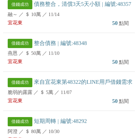
債務整合，清償3天5天小額 | 編號:48357
借錢成功
融～
／
＄ 10萬
／
11/14
宜花東
50
點閱
整合債務 | 編號:48348
借錢成功
燕恩
／
＄ 50萬
／
11/10
宜花東
50
點閱
來自宜花東第48322的LINE用戶借錢需求
借錢成功
脆弱的露露
／
＄ 5萬
／
11/07
宜花東
50
點閱
短期周轉 | 編號:48292
借錢成功
阿澄
／
＄ 80萬
／
10/30