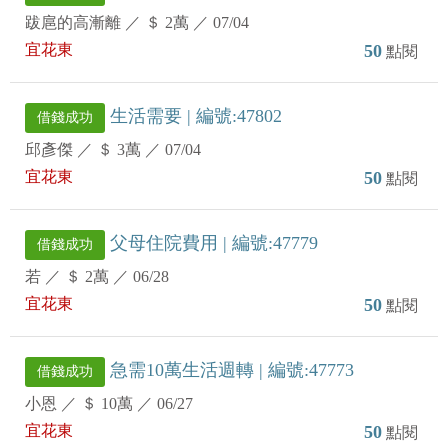
跋扈的高漸離
／
＄ 2萬
／
07/04
宜花東
50
點閱
生活需要 | 編號:47802
借錢成功
邱彥傑
／
＄ 3萬
／
07/04
宜花東
50
點閱
父母住院費用 | 編號:47779
借錢成功
若
／
＄ 2萬
／
06/28
宜花東
50
點閱
急需10萬生活週轉 | 編號:47773
借錢成功
小恩
／
＄ 10萬
／
06/27
宜花東
50
點閱