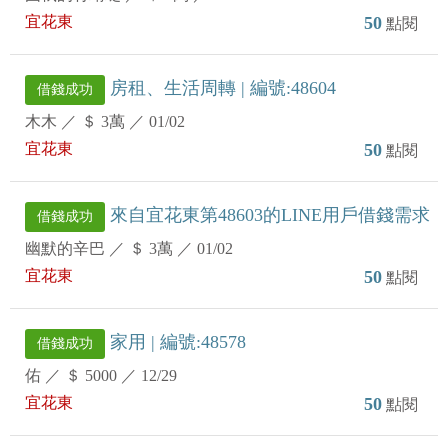
宜花東
50
點閱
房租、生活周轉 | 編號:48604
借錢成功
木木
／
＄ 3萬
／
01/02
宜花東
50
點閱
來自宜花東第48603的LINE用戶借錢需求
借錢成功
幽默的辛巴
／
＄ 3萬
／
01/02
宜花東
50
點閱
家用 | 編號:48578
借錢成功
佑
／
＄ 5000
／
12/29
宜花東
50
點閱