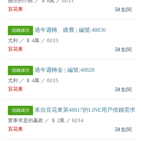
膽怯的小茜
／
＄ 8萬
／
02/15
宜花東
50
點閱
過年週轉、繳費 | 編號:48830
借錢成功
尤利
／
＄ 4萬
／
02/15
宜花東
50
點閱
過年週轉金 | 編號:48828
借錢成功
尤利
／
＄ 4萬
／
02/15
宜花東
50
點閱
來自宜花東第48817的LINE用戶借錢需求
借錢成功
實事求是的嬴政
／
＄ 2萬
／
02/14
宜花東
50
點閱