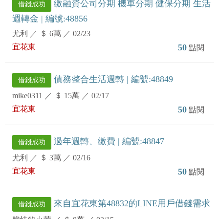
繳融資公司分期 機車分期 健保分期 生活
借錢成功
週轉金 | 編號:48856
尤利
／
＄ 6萬
／
02/23
宜花東
50
點閱
債務整合生活週轉 | 編號:48849
借錢成功
mike0311
／
＄ 15萬
／
02/17
宜花東
50
點閱
過年週轉、繳費 | 編號:48847
借錢成功
尤利
／
＄ 3萬
／
02/16
宜花東
50
點閱
來自宜花東第48832的LINE用戶借錢需求
借錢成功