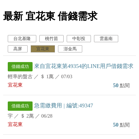
最新 宜花東 借錢需求
台北基隆
桃竹苗
中彰投
雲嘉南
高屏
宜花東
澎金馬
來自宜花東第49354的LINE用戶借錢需求
借錢成功
輕率的盤古
／
＄ 1萬
／
07/03
宜花東
50
點閱
急需繳費用 | 編號:49347
借錢成功
宇
／
＄ 2萬
／
06/28
宜花東
50
點閱