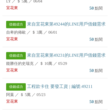
LY
／
＄ 5萬
／
06/04
宜花東
50
點閱
來自宜花東第49244的LINE用戶借錢需求
借錢成功
自卑的佈歐
／
＄ 3萬
／
06/01
宜花東
50
點閱
來自宜花東第49231的LINE用戶借錢需求
借錢成功
能勝任的史瑞克
／
＄ 10萬
／
05/29
宜花東
50
點閱
工程款卡住 要發工資 | 編號:49211
借錢成功
阿葉
／
＄ 5萬
／
05/23
宜花東
50
點閱