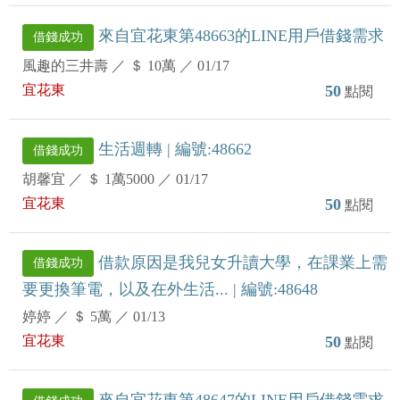
來自宜花東第48663的LINE用戶借錢需求
借錢成功
風趣的三井壽
／
＄ 10萬
／
01/17
宜花東
50
點閱
生活週轉 | 編號:48662
借錢成功
胡馨宜
／
＄ 1萬5000
／
01/17
宜花東
50
點閱
借款原因是我兒女升讀大學，在課業上需
借錢成功
要更換筆電，以及在外生活... | 編號:48648
婷婷
／
＄ 5萬
／
01/13
宜花東
50
點閱