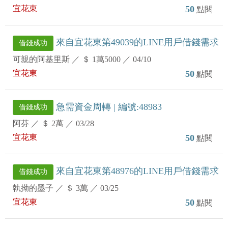
宜花東
50
點閱
來自宜花東第49039的LINE用戶借錢需求
借錢成功
可親的阿基里斯
／
＄ 1萬5000
／
04/10
宜花東
50
點閱
急需資金周轉 | 編號:48983
借錢成功
阿芬
／
＄ 2萬
／
03/28
宜花東
50
點閱
來自宜花東第48976的LINE用戶借錢需求
借錢成功
執拗的墨子
／
＄ 3萬
／
03/25
宜花東
50
點閱