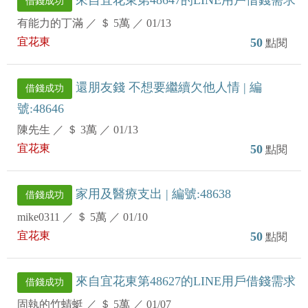
來自宜花東第48647的LINE用戶借錢需求
借錢成功
有能力的丁滿
／
＄ 5萬
／
01/13
宜花東
50
點閱
還朋友錢 不想要繼續欠他人情 | 編
借錢成功
號:48646
陳先生
／
＄ 3萬
／
01/13
宜花東
50
點閱
家用及醫療支出 | 編號:48638
借錢成功
mike0311
／
＄ 5萬
／
01/10
宜花東
50
點閱
來自宜花東第48627的LINE用戶借錢需求
借錢成功
固執的竹蜻蜓
／
＄ 5萬
／
01/07