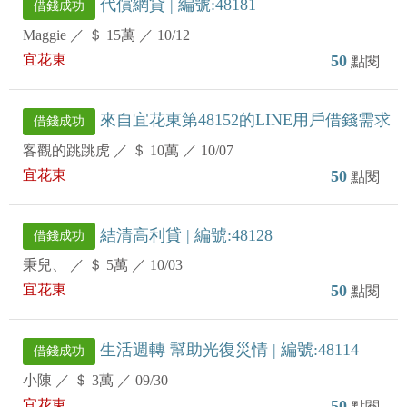
代償網貸 | 編號:48181
借錢成功
Maggie
／
＄ 15萬
／
10/12
宜花東
50
點閱
來自宜花東第48152的LINE用戶借錢需求
借錢成功
客觀的跳跳虎
／
＄ 10萬
／
10/07
宜花東
50
點閱
結清高利貸 | 編號:48128
借錢成功
秉兒、
／
＄ 5萬
／
10/03
宜花東
50
點閱
生活週轉 幫助光復災情 | 編號:48114
借錢成功
小陳
／
＄ 3萬
／
09/30
宜花東
50
點閱