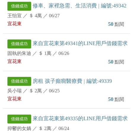
修車、家裡急需、生活消費 | 編號:49342
借錢成功
王怡宣
／
＄ 4萬
／
06/27
宜花東
50
點閱
來自宜花東第49341的LINE用戶借錢需求
借錢成功
固執的朱迪
／
＄ 1萬
／
06/26
宜花東
50
點閱
房租 孩子癲癇醫療費 | 編號:49339
借錢成功
吳小瑞
／
＄ 2萬
／
06/25
宜花東
50
點閱
來自宜花東第49335的LINE用戶借錢需求
借錢成功
抑鬱的女媧
／
＄ 2萬
／
06/24