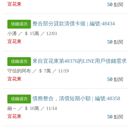
宜花東
50
點閱
整合部分貸款清償卡循 | 編號:48434
借錢成功
小潘
／
＄ 15萬
／
12/03
宜花東
50
點閱
來自宜花東第48376的LINE用戶借錢需求
借錢成功
守信的阿布
／
＄ 7萬
／
11/19
宜花東
50
點閱
債務整合，清償短期小額 | 編號:48358
借錢成功
融～
／
＄ 10萬
／
11/14
宜花東
50
點閱