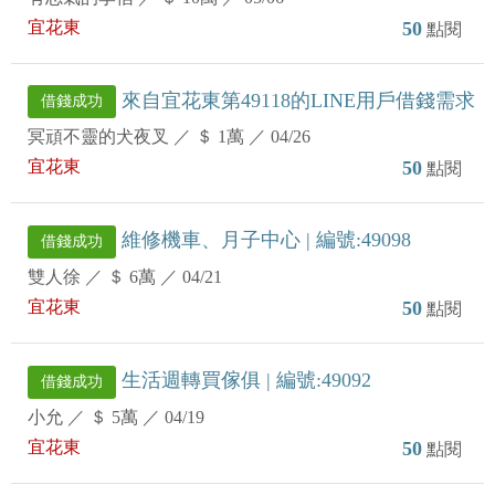
宜花東
50
點閱
來自宜花東第49118的LINE用戶借錢需求
借錢成功
冥頑不靈的犬夜叉
／
＄ 1萬
／
04/26
宜花東
50
點閱
維修機車、月子中心 | 編號:49098
借錢成功
雙人徐
／
＄ 6萬
／
04/21
宜花東
50
點閱
生活週轉買傢俱 | 編號:49092
借錢成功
小允
／
＄ 5萬
／
04/19
宜花東
50
點閱