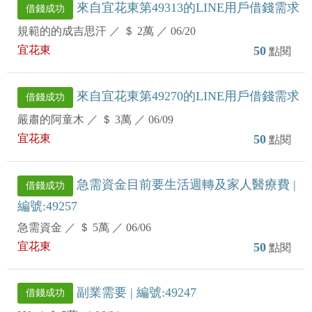
來自宜花東第49313的LINE用戶借錢需求
借錢成功
規範的的成吉思汗
／
＄ 2萬
／
06/20
宜花東
50
點閱
來自宜花東第49270的LINE用戶借錢需求
借錢成功
嚴肅的阿童木
／
＄ 3萬
／
06/09
宜花東
50
點閱
急需資金目前要生活週轉及家人醫療費 |
借錢成功
編號:49257
急需資金
／
＄ 5萬
／
06/06
宜花東
50
點閱
副業需要 | 編號:49247
借錢成功