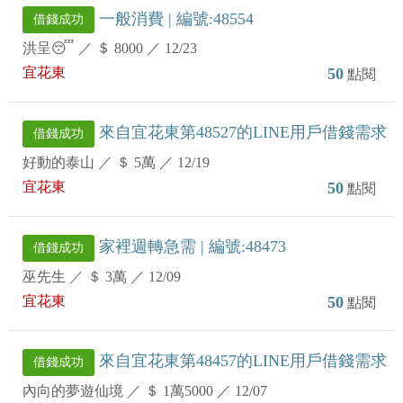
一般消費 | 編號:48554
借錢成功
洪呈😴
／
＄ 8000
／
12/23
宜花東
50
點閱
來自宜花東第48527的LINE用戶借錢需求
借錢成功
好動的泰山
／
＄ 5萬
／
12/19
宜花東
50
點閱
家裡週轉急需 | 編號:48473
借錢成功
巫先生
／
＄ 3萬
／
12/09
宜花東
50
點閱
來自宜花東第48457的LINE用戶借錢需求
借錢成功
內向的夢遊仙境
／
＄ 1萬5000
／
12/07