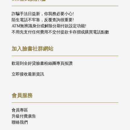
詐騙手法日益新，你我務必要小心!
陌生電話不牢靠，反覆查詢很重要!
ATM無辨識身分或解除分期付款設定功能!
不用先支付任何費用不交付提款卡存摺或購買電話點數
加入臉書社群網站
歡迎到全好貸臉書粉絲團專頁按讚
立即接收最新資訊
會員服務
會員專區
升級付費廣告
聯絡我們