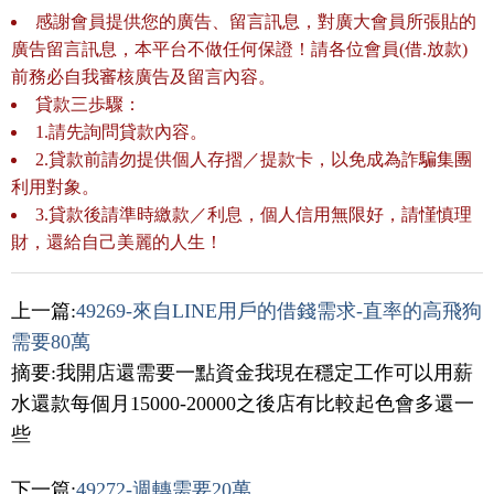
感謝會員提供您的廣告、留言訊息，對廣大會員所張貼的
廣告留言訊息，本平台不做任何保證！請各位會員(借.放款)
前務必自我審核廣告及留言內容。
貸款三歩驟：
1.請先詢問貸款內容。
2.貸款前請勿提供個人存摺／提款卡，以免成為詐騙集團
利用對象。
3.貸款後請準時繳款／利息，個人信用無限好，請慬慎理
財，還給自己美麗的人生！
上一篇:
49269-來自LINE用戶的借錢需求-直率的高飛狗
需要80萬
摘要:我開店還需要一點資金我現在穩定工作可以用薪
水還款每個月15000-20000之後店有比較起色會多還一
些
下一篇:
49272-週轉需要20萬