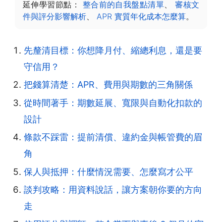
延伸學習節點：
整合前的自我盤點清單
、
審核文
件與評分影響解析
、
APR 實質年化成本怎麼算
。
先釐清目標：你想降月付、縮總利息，還是要
守信用？
把錢算清楚：APR、費用與期數的三角關係
從時間著手：期數延展、寬限與自動化扣款的
設計
條款不踩雷：提前清償、違約金與帳管費的眉
角
保人與抵押：什麼情況需要、怎麼寫才公平
談判攻略：用資料說話，讓方案朝你要的方向
走