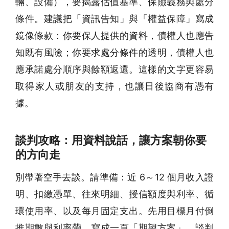
輛、設備），要揭露估值基準、保險義務與處分
條件。建議把「資訊告知」與「權益保障」寫成
鏡像條款：你要保人提供的資料，債權人也應告
知既有風險；你要求處分條件的透明，債權人也
應承諾處分順序與餘額返還。這樣的文字更容易
取得家人或朋友的支持，也讓日後協商有憑有
據。
談判攻略：用資料說話，讓方案朝你要
的方向走
別帶著空手去談。請準備：近 6～12 個月收入證
明、扣繳憑單、往來明細、授信額度與利率、循
環使用率、以及每月固定支出。先用目標月付倒
推期數與利率帶，寫成一頁「期望方案」。談判