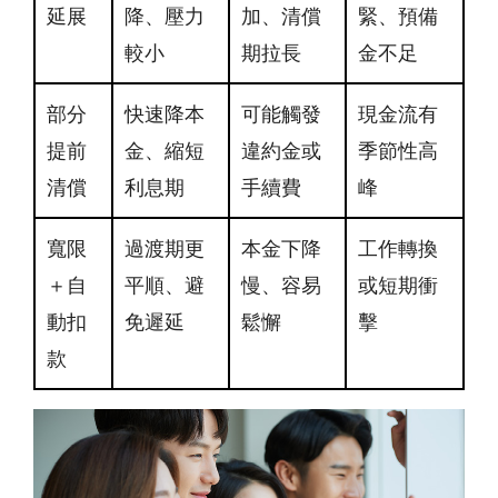
延展
降、壓力
加、清償
緊、預備
較小
期拉長
金不足
部分
快速降本
可能觸發
現金流有
提前
金、縮短
違約金或
季節性高
清償
利息期
手續費
峰
寬限
過渡期更
本金下降
工作轉換
＋自
平順、避
慢、容易
或短期衝
動扣
免遲延
鬆懈
擊
款