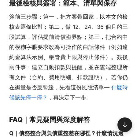
最後檢核與簽署：範本、清單與保存
簽前三步驟：第一，把方案帶回家，以本文的檢
核表逐條比對；第二，做 12、24、36 個月的三
段試算，評估提前清償臨界點；第三，把合約中
的模糊字眼要求改為可操作的白話條件（例如違
約金算法示例、帳管費上限與停止條件）。簽後
兩件事：建立自動扣款與提醒，並在雲端整理所
有文件（合約、費用明細、扣款證明）。若你仍
在衡量是否應暫緩，先看這份風險清單—
什麼時
候該先停一停？
，再決定下一步。
FAQ｜常見疑問與深度解答
↓
Q｜債務整合與負債重整差在哪裡？什麼情況適