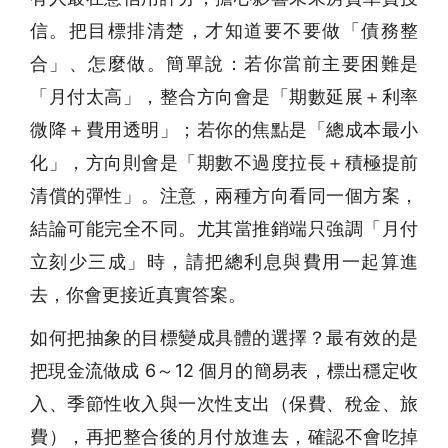
信。把目標排清楚，才知道要不要做「債務整
合」、怎麼做。簡單說：若你當前主要困難是
「月付太高」，整合方向會是「期數延展＋利率
微降＋費用透明」；若你的焦點是「總成本最小
化」，方向則會是「期數不過度拉長＋積極提前
清償的彈性」。注意，兩種方向看同一個方案，
結論可能完全不同。尤其當推銷端只強調「月付
立刻少三成」時，請把總利息與費用一起算進
去，你會更接近真實答案。
如何把抽象的目標變成具體的選擇？最有效的是
把現金流做成 6～12 個月的簡易表，標出穩定收
入、季節性收入與一次性支出（保費、稅金、旅
費），再把整合後的月付放進去，確認不會吃掉