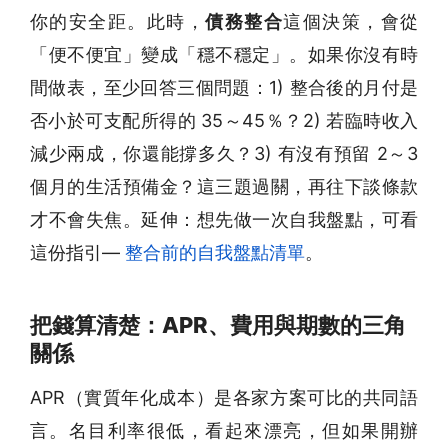
你的安全距。此時，
債務整合
這個決策，會從
「便不便宜」變成「穩不穩定」。如果你沒有時
間做表，至少回答三個問題：1) 整合後的月付是
否小於可支配所得的 35～45％？2) 若臨時收入
減少兩成，你還能撐多久？3) 有沒有預留 2～3
個月的生活預備金？這三題過關，再往下談條款
才不會失焦。延伸：想先做一次自我盤點，可看
這份指引—
整合前的自我盤點清單
。
把錢算清楚：APR、費用與期數的三角
關係
APR（實質年化成本）是各家方案可比的共同語
言。名目利率很低，看起來漂亮，但如果開辦