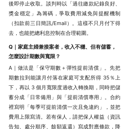
後即停止收取。談判時以「過往繳款紀錄良好、
獎金穩定」為籌碼，爭取費用減免與提醒機制
（扣款前三日簡訊/Email）。這樣不只月付下得
去，也能把總利息控制在合理範圍。
Q｜家庭主婦兼接案者，收入不穩、但有儲蓄，
怎麼設計期數與寬限？
A｜做法是「保守期數＋彈性提前清償」。先把
期數拉到能讓月付落在家庭可支配所得 35％上
下，再以 3 個月寬限度過收入轉換期，同時把儲
蓄分成「日常備用」與「提前清償專用」。合約
裡寫明「每季可提前清償一次且免違約」，並把
費用上限寫清。若有保人，請把保人權益（資訊
告知、處分順序、餘額返還）寫成對應條款，降