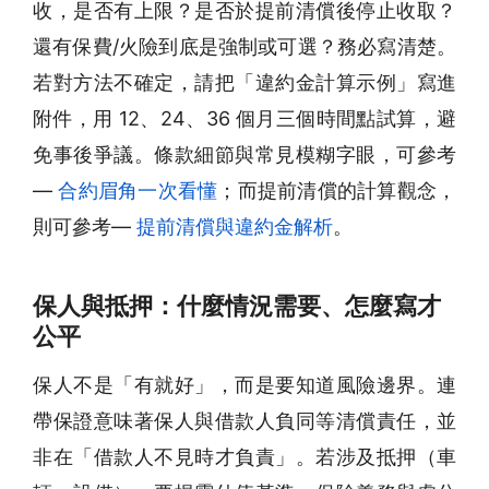
收，是否有上限？是否於提前清償後停止收取？
還有保費/火險到底是強制或可選？務必寫清楚。
若對方法不確定，請把「違約金計算示例」寫進
附件，用 12、24、36 個月三個時間點試算，避
免事後爭議。條款細節與常見模糊字眼，可參考
—
合約眉角一次看懂
；而提前清償的計算觀念，
則可參考—
提前清償與違約金解析
。
保人與抵押：什麼情況需要、怎麼寫才
公平
保人不是「有就好」，而是要知道風險邊界。連
帶保證意味著保人與借款人負同等清償責任，並
非在「借款人不見時才負責」。若涉及抵押（車