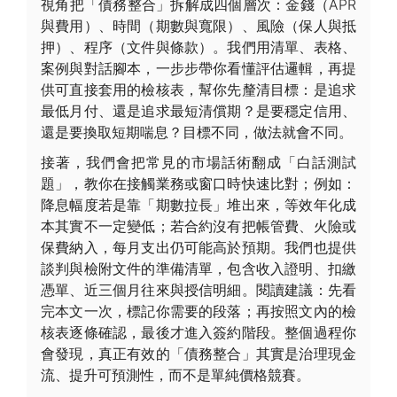
視角把「債務整合」拆解成四個層次：金錢（APR
與費用）、時間（期數與寬限）、風險（保人與抵
押）、程序（文件與條款）。我們用清單、表格、
案例與對話腳本，一步步帶你看懂評估邏輯，再提
供可直接套用的檢核表，幫你先釐清目標：是追求
最低月付、還是追求最短清償期？是要穩定信用、
還是要換取短期喘息？目標不同，做法就會不同。
接著，我們會把常見的市場話術翻成「白話測試
題」，教你在接觸業務或窗口時快速比對；例如：
降息幅度若是靠「期數拉長」堆出來，等效年化成
本其實不一定變低；若合約沒有把帳管費、火險或
保費納入，每月支出仍可能高於預期。我們也提供
談判與檢附文件的準備清單，包含收入證明、扣繳
憑單、近三個月往來與授信明細。閱讀建議：先看
完本文一次，標記你需要的段落；再按照文內的檢
核表逐條確認，最後才進入簽約階段。整個過程你
會發現，真正有效的「債務整合」其實是治理現金
流、提升可預測性，而不是單純價格競賽。