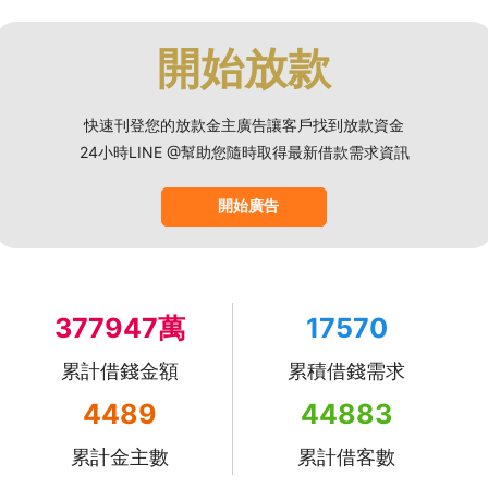
開始放款
快速刊登您的放款金主廣告讓客戶找到放款資金
24小時LINE @幫助您隨時取得最新借款需求資訊
開始廣告
377947萬
17570
累計借錢金額
累積借錢需求
4489
44883
累計金主數
累計借客數