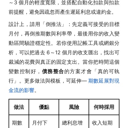
～3 個月的輕度寬限，並搭配自動化扣款與扣款
前提醒，避免因疏忽而產生遲延利息或違約金。
設計上，請用「倒推法」：先定義可接受的目標
月付，再倒推期數與利率帶，最後用你的收入變
動區間驗證穩定性。若你使用記帳工具或網銀分
析，可以把過去 6～12 個月的收支匯出，找出可
裁減的花費與真正的固定支出。當你把時間這個
變數控制好，
債務整合
的方案才會「真的可執
行」。更多做法與模板，可延伸—
期數延展對現
金流的影響
。
做法
優點
風險
何時採用
期數
月付下
總利息增
收入短期