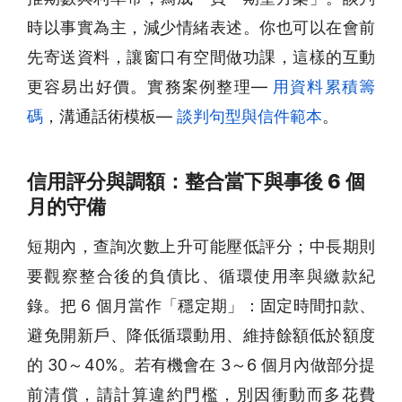
時以事實為主，減少情緒表述。你也可以在會前
先寄送資料，讓窗口有空間做功課，這樣的互動
更容易出好價。實務案例整理—
用資料累積籌
碼
，溝通話術模板—
談判句型與信件範本
。
信用評分與調額：整合當下與事後 6 個
月的守備
短期內，查詢次數上升可能壓低評分；中長期則
要觀察整合後的負債比、循環使用率與繳款紀
錄。把 6 個月當作「穩定期」：固定時間扣款、
避免開新戶、降低循環動用、維持餘額低於額度
的 30～40%。若有機會在 3～6 個月內做部分提
前清償，請計算違約門檻，別因衝動而多花費