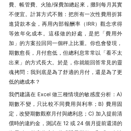
費、帳管費、火險/保費加總起來，攤到每月其實
不便宜。計算方式不難：把所有一次性費用折算
進貸款本金，再用內部報酬率（IRR）觀念求得
等效年化成本。這樣做的好處，是把「費用外
加」的方案拉回同一個秤上比重。你也會發現，
期數愈長，月付愈低，但總利息常常以「看不太
出來」的方式長大。於是，你就能回答常見的靈
魂拷問：我到底是為了舒適的月付，還是為了更
低的總成本？
我們建議在 Excel 做三種情境的敏感度分析：A)
期數不變，只比較不同費用與利率；B) 費用固
定，改變期數觀察月付與總利息；C) 加入提前清
償時的違約金，測試在 12 或 24 個月提前還清的