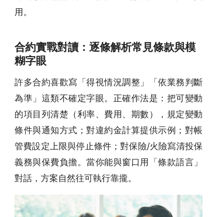
用。
合約實戰對讀：逐條解析常見條款與模
糊字眼
許多合約喜歡寫「得視情況調整」「依業務判斷
為準」這類不確定字眼。正確作法是：把可變動
的項目列清楚（利率、費用、期數），規定變動
條件與通知方式；對違約金計算提供示例；對帳
管費設定上限與停止條件；對保險/火險寫清投保
義務與保費負擔。當你能與窗口用「條款語言」
對話，方案自然往可執行靠攏。