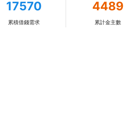
17570
4489
累積借錢需求
累計金主數