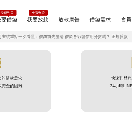
免費刊登
免費刊登
我要借錢
我要放款
放款廣告
借錢需求
會員
融資公司審核重點一次看懂：借錢前先釐清 借款會影響信用分數嗎？ 正規貸
錢
您的借款需求
快速刊登您
解決資金的困難
24小時LI