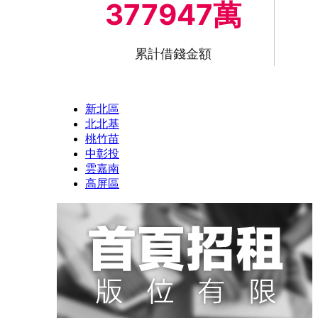
377947萬
累計借錢金額