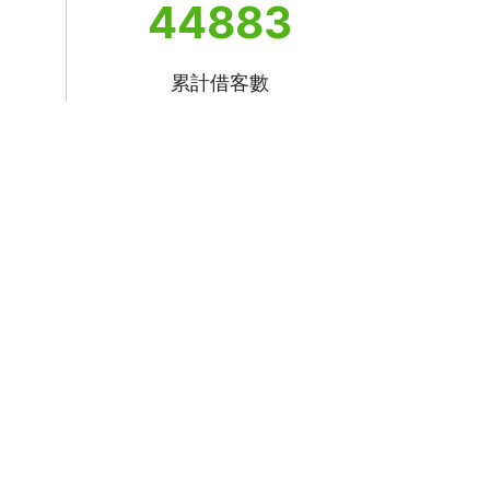
44883
累計借客數