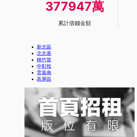
377947萬
累計借錢金額