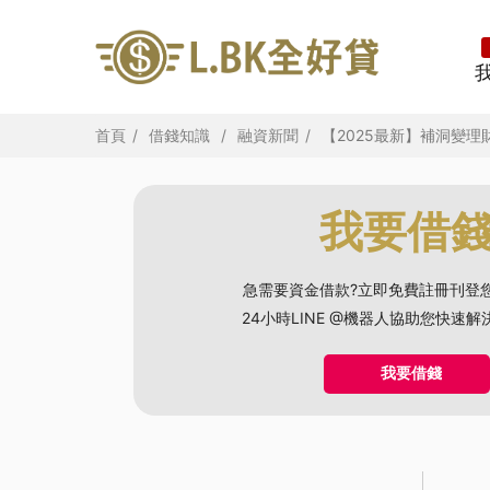
首頁
借錢知識
融資新聞
【2025最新】補洞變
我要借
急需要資金借款?立即免費註冊刊登
24小時LINE @機器人協助您快速
我要借錢