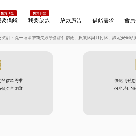
免費刊登
免費刊登
我要借錢
我要放款
放款廣告
借錢需求
會員
理財教訓：從一連串借錢失敗學會評估聯徵、負債比與月付比、設定安全額
錢
您的借款需求
快速刊登您
解決資金的困難
24小時LI