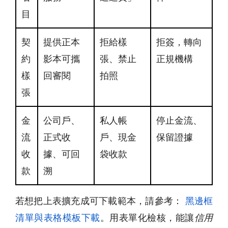
目
契
提供正本
拒給樣
拒簽，轉向
約
影本可攜
張、禁止
正規機構
樣
回審閱
拍照
張
金
公司戶、
私人帳
停止金流、
流
正式收
戶、現金
保留證據
收
據、可回
袋收款
款
溯
若想把上表擴充成可下載範本，請參考：
黑邊框
清單與表格模板下載
。用表單化檢核，能讓
信用