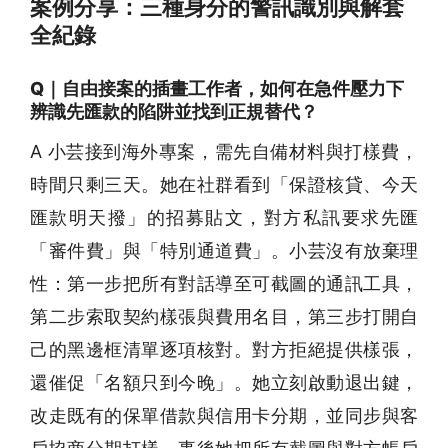
案例分享：三種身分的警訊識別與解套
全紀錄
Q｜自由接案的插畫工作者，如何在急件壓力下
辨識先匯款的陷阱並找到正規替代？
A 小芸接到海外專案，需先自備材料與打樣費，
時間只剩三天。她在社群看到「保證核貸、今天
匯款明天撥」的招募貼文，對方私訊要求先匯
「審件費」與「特別通道費」。小芸沒有放棄理
性：第一步把所有對話導至可截圖的通訊工具，
第二步索取契約樣張與費用名目，第三步打開自
己的黑邊框清單逐項核對。對方拒絕提供樣張，
還催促「名額只到今晚」。她立刻啟動退出鍵，
改走既有的保單借款與信用卡分期，並同步與客