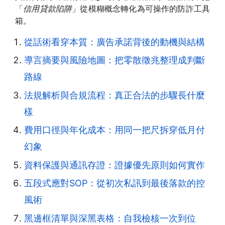
「
信用貸款陷阱
」從模糊概念轉化為可操作的防詐工具
箱。
從話術看穿本質：廣告承諾背後的動機與結構
導言摘要與風險地圖：把零散徵兆整理成判斷
路線
法規解析與合規流程：真正合法的步驟長什麼
樣
費用口徑與年化成本：用同一把尺拆穿低月付
幻象
資料保護與通訊存證：證據優先原則如何實作
五段式應對SOP：從初次私訊到最後落款的控
風術
黑邊框清單與深黑表格：自我檢核一次到位