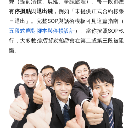
練（提前清償、展延、爭議處理）。每一段都應
有
停損點
與
退出鍵
，例如「未提供正式合約樣張
＝退出」。完整SOP與話術模板可見這篇指南（
五段式應對腳本與停損設計
）。當你按照SOP執
行，大多數
信用貸款陷阱
會在第二或第三段被阻
斷。