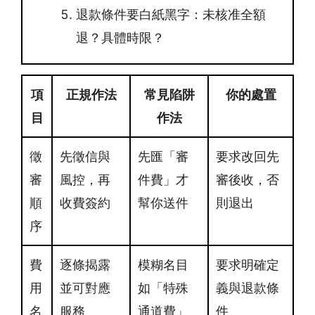
退款條件要白紙黑字：未核准全額
退？具體時限？
項
正規作法
常見陷阱
你的處置
目
作法
徵
先徵信與
先匯「審
要求改回先
審
風控，再
件費」才
審後收，否
順
收費簽約
幫你送件
則退出
序
費
逐條揭露
模糊名目
要求明確定
用
並可對應
如「特殊
義與退款條
名
服務
通道費」
件