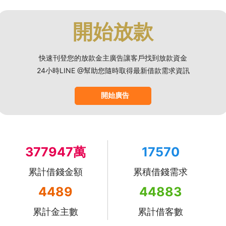
開始放款
快速刊登您的放款金主廣告讓客戶找到放款資金
24小時LINE @幫助您隨時取得最新借款需求資訊
開始廣告
377947萬
17570
累計借錢金額
累積借錢需求
4489
44883
累計金主數
累計借客數