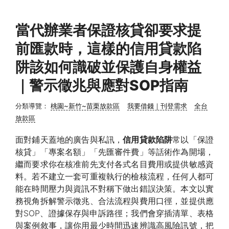
當代辦業者保證核貸卻要求提
前匯款時，這樣的信用貸款陷
阱該如何識破並保護自身權益
｜警示徵兆與應對SOP指南
分類導覽：
桃園~新竹~苗栗放款區
我要借錢｜刊登需求
全台
放款區
面對鋪天蓋地的廣告與私訊，
信用貸款陷阱
常以「保證
核貸」「專案名額」「先匯審件費」等話術作為開場，
繼而要求你在核准前先支付各式名目費用或提供敏感資
料。若不建立一套可重複執行的檢核流程，任何人都可
能在時間壓力與資訊不對稱下做出錯誤決策。本文以實
務視角拆解警示徵兆、合法流程與費用口徑，並提供應
對SOP、證據保存與申訴路徑；我們會穿插清單、表格
與案例敘事，讓你用最少時間迅速辨識高風險訊號，把