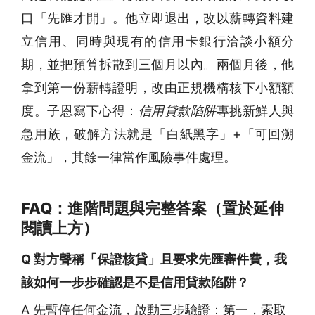
口「先匯才開」。他立即退出，改以薪轉資料建
立信用、同時與現有的信用卡銀行洽談小額分
期，並把預算拆散到三個月以內。兩個月後，他
拿到第一份薪轉證明，改由正規機構核下小額額
度。子恩寫下心得：
信用貸款陷阱
專挑新鮮人與
急用族，破解方法就是「白紙黑字」+「可回溯
金流」，其餘一律當作風險事件處理。
FAQ：進階問題與完整答案（置於延伸
閱讀上方）
Q 對方聲稱「保證核貸」且要求先匯審件費，我
該如何一步步確認是不是信用貸款陷阱？
A 先暫停任何金流，啟動三步驗證：第一，索取