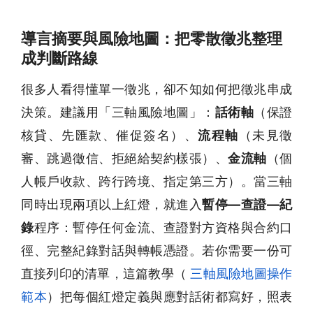
導言摘要與風險地圖：把零散徵兆整理
成判斷路線
很多人看得懂單一徵兆，卻不知如何把徵兆串成
決策。建議用「三軸風險地圖」：
話術軸
（保證
核貸、先匯款、催促簽名）、
流程軸
（未見徵
審、跳過徵信、拒絕給契約樣張）、
金流軸
（個
人帳戶收款、跨行跨境、指定第三方）。當三軸
同時出現兩項以上紅燈，就進入
暫停—查證—紀
錄
程序：暫停任何金流、查證對方資格與合約口
徑、完整紀錄對話與轉帳憑證。若你需要一份可
直接列印的清單，這篇教學（
三軸風險地圖操作
範本
）把每個紅燈定義與應對話術都寫好，照表