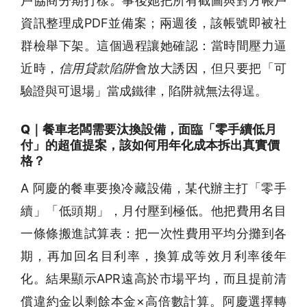
戶協商分期打樣。事後她把所有截圖與對方帳戶
資訊整理成PDF並備案；兩週後，該帳號即被社
群檢舉下架。這個過程讓她確認：當時間壓力逼
近時，
信用貸款陷阱
會放大誘因，但只要把「可
驗證與可退場」當成鐵律，陷阱就無法得逞。
Q｜餐車老闆需要汰換設備，面臨「零手續低月
付」的超值提案，該如何用年化成本拆出真實價
格？
A 阿慶的餐車要換冷藏設備，某代辦主打「零手
續」「低頭期」，月付壓到極低。他把費用名目
一條條搬進試算表：把一次性費用平均分攤到各
期，再加回名目利率，換算成等效月利率後年
化。結果顯示APR遠高於市場平均，而且提前清
償違約金以剩餘本金×高倍數計算。阿慶選擇轉