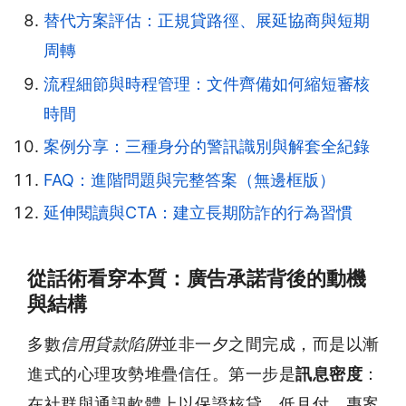
替代方案評估：正規貸路徑、展延協商與短期
周轉
流程細節與時程管理：文件齊備如何縮短審核
時間
案例分享：三種身分的警訊識別與解套全紀錄
FAQ：進階問題與完整答案（無邊框版）
延伸閱讀與CTA：建立長期防詐的行為習慣
從話術看穿本質：廣告承諾背後的動機
與結構
多數
信用貸款陷阱
並非一夕之間完成，而是以漸
進式的心理攻勢堆疊信任。第一步是
訊息密度
：
在社群與通訊軟體上以保證核貸、低月付、專案