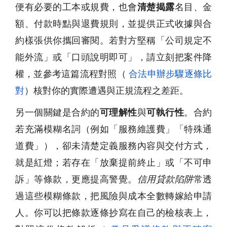
便有必要的工本或規費，也會
清楚揭露
名目、金
額、付款時點與退費規則，並提供正式收據與合
約樣張供你攜回審閱。若對方堅稱「公司規定不
能外流」或「口頭說明即可」，請立刻把案件降
權，並參考這篇流程對照（
合法申辦步驟逐條比
對
）核對你的實際遭遇與正規流程之差距。
另一個關鍵是合約的
可理解性
與
可執行性
。合約
若充滿模糊名詞（例如「服務維護費」「特殊通
道費」），卻未清楚定義服務內容與交付方式，
就是紅燈；若存在「放棄提前終止」或「不可申
訴」等條款，更應提高警覺。
信用貸款陷阱
常透
過這些模糊條款，把風險與成本全數轉嫁給申請
人。你可以把條款逐條抄寫在自己的檢核表上，