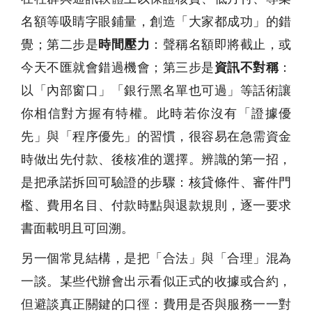
名額等吸睛字眼鋪量，創造「大家都成功」的錯
覺；第二步是
時間壓力
：聲稱名額即將截止，或
今天不匯就會錯過機會；第三步是
資訊不對稱
：
以「內部窗口」「銀行黑名單也可過」等話術讓
你相信對方握有特權。此時若你沒有「證據優
先」與「程序優先」的習慣，很容易在急需資金
時做出先付款、後核准的選擇。辨識的第一招，
是把承諾拆回可驗證的步驟：核貸條件、審件門
檻、費用名目、付款時點與退款規則，逐一要求
書面載明且可回溯。
另一個常見結構，是把「合法」與「合理」混為
一談。某些代辦會出示看似正式的收據或合約，
但避談真正關鍵的口徑：費用是否與服務一一對