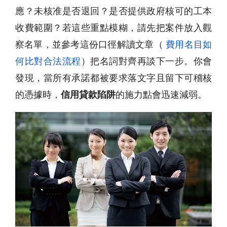
應？未核准是否退回？是否提供政府核可的工本
收費範圍？若這些重點模糊，請先把案件放入觀
察名單，並參考這份口徑解讀文章（
費用名目如
何比對合法流程
）把名詞對齊再談下一步。你會
發現，當所有承諾都被要求落文字且留下可稽核
的憑據時，
信用貸款陷阱
的施力點會迅速減弱。