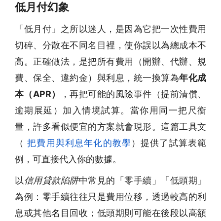
低月付幻象
「低月付」之所以迷人，是因為它把一次性費用
切碎、分散在不同名目裡，使你誤以為總成本不
高。正確做法，是把所有費用（開辦、代辦、規
費、保全、違約金）與利息，統一換算為
年化成
本（APR）
，再把可能的風險事件（提前清償、
逾期展延）加入情境試算。當你用同一把尺衡
量，許多看似便宜的方案就會現形。這篇工具文
（
把費用與利息年化的教學
）提供了試算表範
例，可直接代入你的數據。
以
信用貸款陷阱
中常見的「零手續」「低頭期」
為例：零手續往往只是費用位移，透過較高的利
息或其他名目回收；低頭期則可能在後段以高額