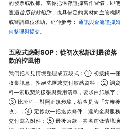
的發票或收據。當你把保存證據當作習慣，即使
遭遇
信用貸款陷阱
，也具備足夠素材向主管機關
或警調單位求助。延伸參考：
通訊與金流證據如
何整理與提交
。
五段式應對SOP：從初次私訊到最後落
款的控風術
我們把常見情境整理成五段式：① 初接觸—僅
收集訊息、拒絕先匯或交付敏感資料；② 調資
料—索取契約樣張與費用清單，要求白紙黑字；
③ 比流程—對照正規步驟，檢查是否「先審後
收」；④ 定條款—把退款條件、違約金與服務
交付寫入附件；⑤ 最後落款—簽名前做情境演