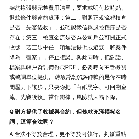
契約樣張與完整費用清單，要求載明付款時點、
退款條件與違約處理；第二，對照正規流程檢查
是否「先審後收」，並確認徵信與風控程序是否
存在；第三，檢查金流是否為公司戶並可開正式
收據。若三步中任一項無法提供或避談，將案件
降為「觀察」，停止複談。與此同時，把對話、
檔案與帳戶資訊備份成PDF，必要時向主管機關
或警調單位提供。
信用貸款陷阱
仰賴的是你在時
間壓力下讓步，只要你把「白紙黑字、可回溯金
流、先審後收」當作鐵律，風險就大幅下降。
Q 對方提供了收據與合約，但條款充滿模糊名
詞，這算合法嗎？
A 合法不等於合理，更不等於可執行。判斷重點