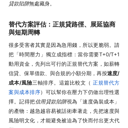
貸款陷阱
無處藏身。
替代方案評估：正規貸路徑、展延協商
與短期周轉
很多受害者其實是因為急用錢，所以更脆弱。請
把「時間壓力」獨立成指標：當你需要T+0/T+1
動用資金，先列出可行的正規替代方案，如薪轉
信貸、保單借款、與合規的小額分期，再按
速度/
成本/風險
三軸排序。這篇比較文（
正規替代方
案與成本排序
）可以幫你在壓力下仍做出理性選
擇。記得把
信用貸款陷阱
視為「速度偽裝成本」
的產物：越急越容易被話術牽著走，先把速度與
風險明文化，才能避免被迫為了快而付出更大代