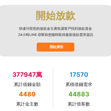
開始放款
快速刊登您的放款金主廣告讓客戶找到放款資金
24小時LINE @幫助您隨時取得最新借款需求資訊
開始廣告
377947萬
17570
累計借錢金額
累積借錢需求
4489
44883
累計金主數
累計借客數