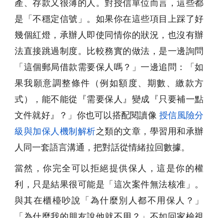
產、存款又很薄的人。對授信單位而言，這些都
是「不穩定信號」。如果你在這些項目上踩了好
幾個紅燈，承辦人即使同情你的狀況，也沒有辦
法直接跳過制度。比較務實的做法，是一邊詢問
「這個郵局借款需要保人嗎？」一邊追問：「如
果我願意調整條件（例如額度、期數、繳款方
式），能不能從『需要保人』變成『只要補一點
文件就好』？」你也可以搭配閱讀像
授信風險分
級與加保人機制解析
之類的文章，學習用和承辦
人同一套語言溝通，把對話從情緒拉回數據。
當然，你完全可以拒絕提供保人，這是你的權
利，只是結果很可能是「這次案件無法核准」。
與其在櫃檯吵說「為什麼別人都不用保人？」
「為什麼我的朋友說他就不用？」不如回家檢視