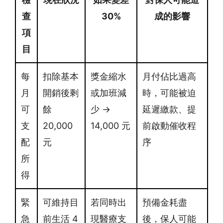
查
30%
成的影響
項
目
每
扣除基本
獎金縮水
月付佔比過高
月
開銷後剩
或加班減
時，可能被迫
可
餘
少 →
延遲繳款、提
支
20,000
14,000 元
前啟動催收程
配
元
序
所
得
緊
可維持目
若同時出
預備金耗盡
急
前生活 4
現醫療支
後，保人可能