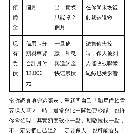
預
個月
出，實際
在你尚未恢復
備
只能撐 2
前就被追繳
金
個月
現
信用卡分
一旦缺
總負債失控
有
期與車貸
繳，利息
時，保人被列
負
合計月付
與違約金
入催收或聯徵
債
12,000
快速累積
紀錄也受影響
元
當你認真填完這張表，重新問自己「郵局借款需
要保人嗎？」時，通常會比一開始更冷靜。也許
你會發現：其實額度砍小一點、期數拉長一點，
不一定要把自己逼到一定要保人；也可能看見：