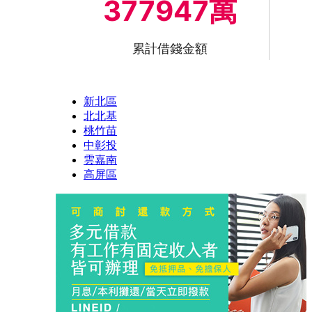
377947萬
累計借錢金額