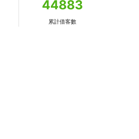
44883
累計借客數