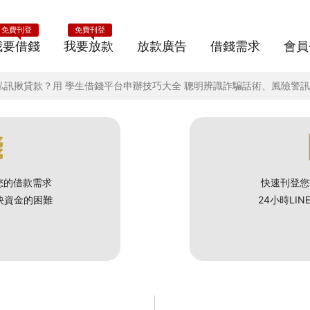
免費刊登
免費刊登
我要借錢
我要放款
放款廣告
借錢需求
會員
夜私訊揪貸款？用 學生借錢平台申辦技巧大全 聰明辨識詐騙話術、風險警
錢
您的借款需求
快速刊登您
解決資金的困難
24小時LI