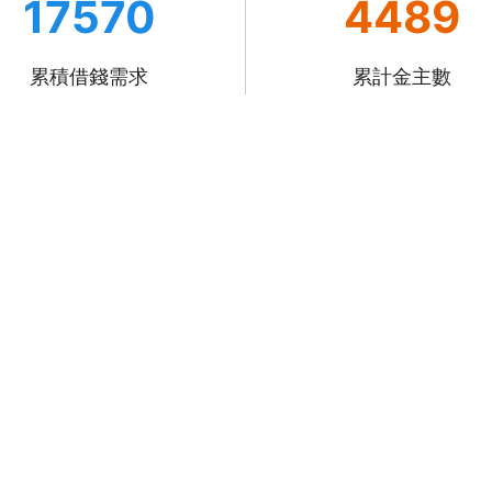
17570
4489
累積借錢需求
累計金主數