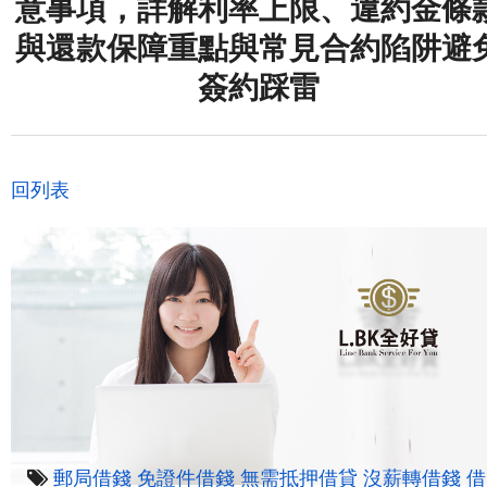
意事項，詳解利率上限、違約金條
與還款保障重點與常見合約陷阱避
簽約踩雷
回列表
郵局借錢
免證件借錢
無需抵押借貸
沒薪轉借錢
借