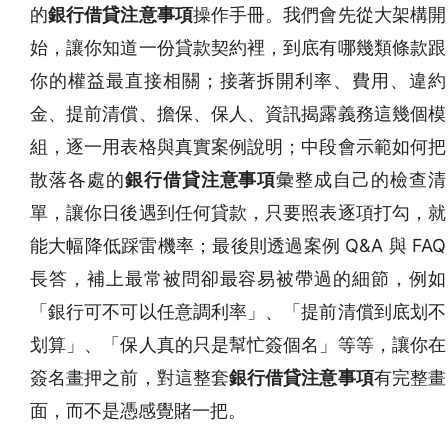
的
銀行借貸注意事項
操作手冊。我們會先從大架構開
始，讓你知道一份貸款契約裡，到底有哪幾類條款跟
你的權益最直接相關；接著拆開利率、費用、違約
金、提前清償、擔保、保人、資訊揭露義務這幾個模
組，逐一用表格與真實案例說明；中段會示範如何把
散落各處的
銀行借貸注意事項
彙整成自己的檢查清
單，讓你日後遇到任何貸款，只要照表逐項打勾，就
能大幅降低踩雷機率；最後則透過案例 Q&A 與 FAQ
長答，補上最常被問卻最容易被帶過的細節，例如
「銀行可不可以任意調利率」、「提前清償到底划不
划算」、「保人真的只是幫忙簽個名」等等，讓你在
簽名畫押之前，對這整套
銀行借貸注意事項
有完整畫
面，而不是憑感覺賭一把。