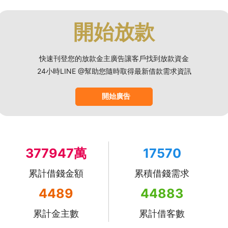
開始放款
快速刊登您的放款金主廣告讓客戶找到放款資金
24小時LINE @幫助您隨時取得最新借款需求資訊
開始廣告
377947萬
17570
累計借錢金額
累積借錢需求
4489
44883
累計金主數
累計借客數