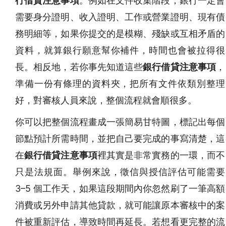
行借貸注意事項
。例如在文件收集階段，銀行一定會
需要身分證明、收入證明、工作或營業證明、現有債
務明細等，如果你提交的是模糊、殘缺或互相矛盾的
資料，就算銀行願意幫你補件，時間也會被拉得很
長。相反地，若你事先知道這些
銀行借貸注意事項
，
準備一份有條理的資料夾，把所有文件依類別整理
好，對審核人員來說，整個流程就會順很多。
你可以把整個流程畫成一張簡易甘特圖，標記出每個
節點預計所需時間，並把自己要完成的事寫清楚，這
在
銀行借貸注意事項
裡其實是非常實務的一環，而不
只是法規面。舉例來說，徵信與授信評估可能需要
3–5 個工作天，如果這段期間內你忽然刷了一筆高額
消費或另外申請其他貸款，就可能讓原本審核中的案
件被重新評估，導致時間再延長。若想看更完整的流