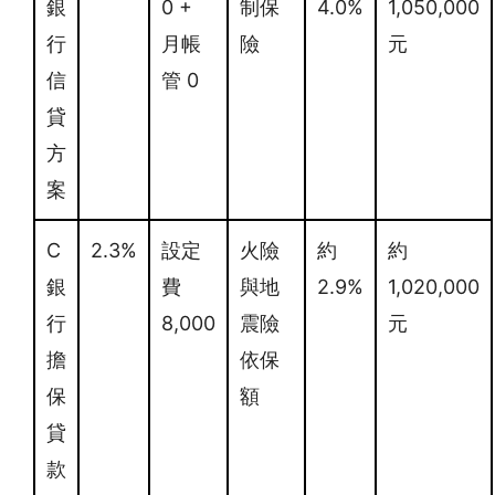
銀
0 +
制保
4.0%
1,050,000
行
月帳
險
元
信
管 0
貸
方
案
C
2.3%
設定
火險
約
約
銀
費
與地
2.9%
1,020,000
行
8,000
震險
元
擔
依保
保
額
貸
款