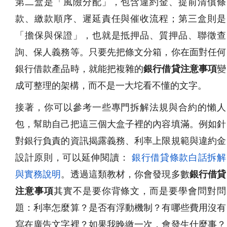
第二盒是「風險分配」，包含違約金、提前清償條
款、繳款順序、遲延責任與催收流程；第三盒則是
「擔保與保證」，也就是抵押品、質押品、聯徵查
詢、保人義務等。只要先把條文分箱，你在面對任何
銀行借款產品時，就能把複雜的
銀行借貸注意事項
變
成可整理的架構，而不是一大坨看不懂的文字。
接著，你可以參考一些專門拆解法規與合約的懶人
包，幫助自己把這三個大盒子裡的內容填滿。例如針
對銀行負責的資訊揭露義務、利率上限規範與違約金
設計原則，可以延伸閱讀：
銀行借貸條款白話拆解
與實務說明
。透過這類教材，你會發現多數
銀行借貸
注意事項
其實不是要你背條文，而是要學會問對問
題：利率怎麼算？是否有浮動機制？有哪些費用沒有
寫在廣告文字裡？如果我晚繳一次，會發生什麼事？