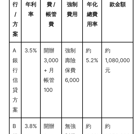
行
年利
費 /
強制
年化
款金額
/
率
帳管
費用
總費
方
費
用率
案
A
3.5%
開辦
強制
約
約
銀
3,000
壽險
5.2%
1,080,000
行
+ 月
保費
元
信
帳管
6,000
貸
100
方
案
B
3.8%
開辦
無強
約
約