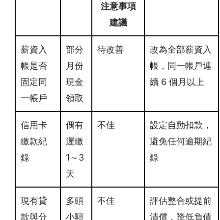
注意事項
建議
薪資入
部分
待改善
改為全部薪資入
帳是否
月份
帳，同一帳戶連
固定同
現金
續 6 個月以上
一帳戶
領取
信用卡
偶有
不佳
設定自動扣款，
繳款紀
遲繳
避免任何逾期紀
錄
1～3
錄
天
現有貸
多頭
不佳
評估整合或提前
款與分
小額
清償，降低負債