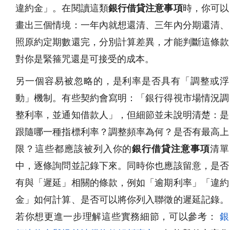
違約金」。在閱讀這類
銀行借貸注意事項
時，你可以
畫出三個情境：一年內就想還清、三年內分期還清、
照原約定期數還完，分別計算差異，才能判斷這條款
對你是緊箍咒還是可接受的成本。
另一個容易被忽略的，是利率是否具有「調整或浮
動」機制。有些契約會寫明：「銀行得視市場情況調
整利率，並通知借款人」，但細節並未說明清楚：是
跟隨哪一種指標利率？調整頻率為何？是否有最高上
限？這些都應該被列入你的
銀行借貸注意事項
清單
中，逐條詢問並記錄下來。同時你也應該留意，是否
有與「遲延」相關的條款，例如「逾期利率」「違約
金」如何計算、是否可以將你列入聯徵的遲延記錄。
若你想更進一步理解這些實務細節，可以參考：
銀