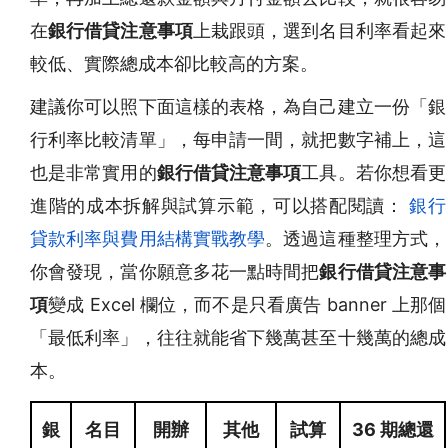
在
銀行借貸注意事項
上栽跟頭，選到名目利率看起來
較低、實際總成本卻比較高的方案。
建議你可以照下面這樣的表格，為自己建立一份「銀
行利率比較清單」，每申請一間，就把數字補上，這
也是非常實用的
銀行借貸注意事項
工具。若你想看更
進階的成本拆解與試算示範，可以搭配閱讀：
銀行
貸款利率與費用結構實戰教學
。透過這種整理方式，
你會發現，當你願意多花一點時間把
銀行借貸注意事
項
變成 Excel 欄位，而不是只看廣告 banner 上那個
「最低利率」，往往就能省下幾萬甚至十幾萬的總成
本。
銀
名目
開辦
其他
試算
36 期總還