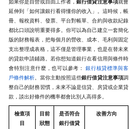
如果你是自營或自由工作者，
銀行借貸注意事項
就會
延伸到「如何讓銀行看得懂你的收入」。這時候，帳
冊、報稅資料、發票、平台對帳單、合約與收款紀錄
都比口頭說明重要得多。你可以為自己建立一套簡化
版的財務報表，把每個月的營收、成本、毛利與固定
支出整理成表格，這不僅是管理事業，也是在替未來
的貸款申請鋪路。若你想知道銀行在看信用與條件時
會特別注意什麼，也可以參考：
銀行核貸標準與客
戶條件解析
。當你主動按照這些
銀行借貸注意事項
調
整自己的財務習慣，未來不論是信貸、房貸或企業貸
款，談出好條件的機率都會比別人高得多。
檢查項
目前
是否符合
改善方向
目
狀態
銀行借貸