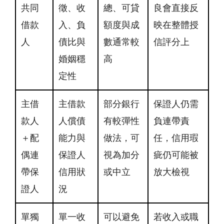
共同
徵、收
總、可貸
良會直接反
借款
入、負
額度與成
映在整體授
人
債比與
數通常較
信評分上
婚姻穩
高
定性
主借
主借款
部分銀行
保證人仍需
款人
人償債
有較彈性
負連帶責
＋配
能力與
做法，可
任，信用瑕
偶連
保證人
視為加分
疵仍可能被
帶保
信用狀
或中立
放大檢視
證人
況
單獨
單一收
可以避免
若收入或職