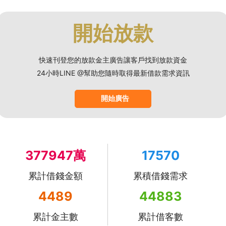
開始放款
快速刊登您的放款金主廣告讓客戶找到放款資金
24小時LINE @幫助您隨時取得最新借款需求資訊
開始廣告
377947萬
17570
累計借錢金額
累積借錢需求
4489
44883
累計金主數
累計借客數