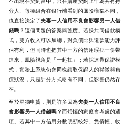
不出現在契約當中，只在購屋契約上作為共有持
分人。每種組合在銀行端看到的風險樣貌不同，
也直接決定了
夫妻一人信用不良會影響另一人借
錢嗎？
這個問題的答案與強度。若採共同借款模
式，雙方收入可以加總，對負債比與還款能力評
估有利，但同時也把其中一方的信用瑕疵一併帶
進來，風險視角是「一起扛」；若採連帶保證模
式，實務上系統仍會同樣讀取保證人的聯徵與負
債狀況，只是計分方式略有不同，但影響仍然存
在。
至於單獨申貸，則是許多因為
夫妻一人信用不良
會影響另一人借錢嗎？
而煩惱的家庭會考慮的選
項。若其中一方信用分數明顯較好、負債輕、收