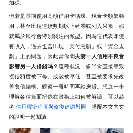
加碼。
但若是長期使用高額信用卡循環、現金卡頻繁動
用，甚至出現連續數期以上延滯或列入呆帳，那
就屬於銀行會特別關注的類型。因為這代表即使
有收入，過去也曾出現「支付意願」或「資金規
劃」上的問題，因此當你問
夫妻一人信用不良會
影響另一人借錢嗎？
這種狀況，多半會直接導致
授信額度被下修、成數被壓低，甚至被要求先改
善負債結構、觀察一段時間再談房貸。想進一步
理解各種負面紀錄在實務上如何被解讀，可以參
考
信用瑕疵程度與修復建議對照
，搭配本文內文
的說明一起閱讀。