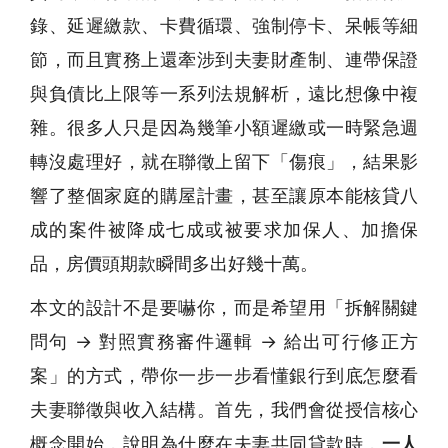
錄、延遲繳款、卡費循環、強制停卡、呆帳等細
節，而且實務上還牽涉到夫妻財產制、連帶保證
與負債比上限等一系列法規解析，遠比想像中複
雜。很多人只是因為幾筆小額遲繳或一時緊急週
轉沒處理好，就在聯徵上留下「傷痕」，結果影
響了整個家庭的購屋計畫，甚至讓原本能核貸八
成的案件被降成七成或被要求加保人、加擔保
品，房價頭期款瞬間多出好幾十萬。
本文的設計不是要嚇你，而是希望用「拆解關鍵
問句 → 對照實務審件邏輯 → 給出可行修正方
案」的方式，帶你一步一步看懂銀行到底怎麼看
夫妻聯徵與收入結構。首先，我們會從授信核心
概念開始，說明為什麼在夫妻共同貸款時，
一人