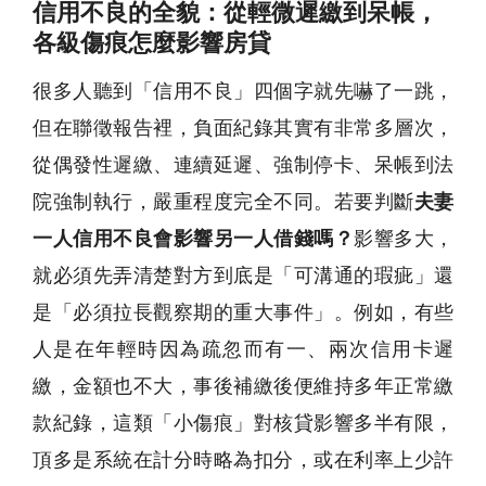
信用不良的全貌：從輕微遲繳到呆帳，
各級傷痕怎麼影響房貸
很多人聽到「信用不良」四個字就先嚇了一跳，
但在聯徵報告裡，負面紀錄其實有非常多層次，
從偶發性遲繳、連續延遲、強制停卡、呆帳到法
院強制執行，嚴重程度完全不同。若要判斷
夫妻
一人信用不良會影響另一人借錢嗎？
影響多大，
就必須先弄清楚對方到底是「可溝通的瑕疵」還
是「必須拉長觀察期的重大事件」。例如，有些
人是在年輕時因為疏忽而有一、兩次信用卡遲
繳，金額也不大，事後補繳後便維持多年正常繳
款紀錄，這類「小傷痕」對核貸影響多半有限，
頂多是系統在計分時略為扣分，或在利率上少許