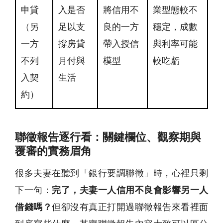
申貸
入是否
將信用不
業型態較不
（另
足以支
良的一方
穩定，成數
一方
撐房貸
帶入授信
與利率可能
不列
月付與
模型
較吃虧
入契
生活
約）
聯徵報告逐行看：關鍵欄位、觀察期與
覆審的實務眉角
很多夫妻在聽到「銀行要調聯徵」時，心裡只剩
下一句：
完了，夫妻一人信用不良會影響另一人
借錢嗎？
但卻沒有真正打開過聯徵報告來看裡面