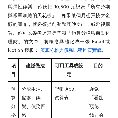
與彈性娛樂。你便把 10,500 元視為「所有分期
與帳單加總的天花板」，如果某個月想買較大金
額的商品，就必須提前調整其他支出，或延後購
買。你可以參考這篇專門談「預算分格與自動化
理財」的文章，將概念具體化成一張 Excel 或
Notion 模板：
預算分格與債務比率控管實戰
。
項
建議做法
可用工具或設
目的
目
定
預
分成生活、
記帳 App、
避免
算
儲蓄、娛
試算表
「看餘
分
樂、債務四
額花
格
格
錢」的