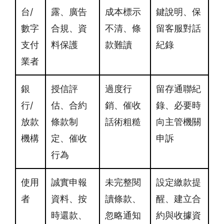
台/
露、廣告
成本標示
鍵說明、保
數字
合規、資
不清、條
留客服對話
支付
料保護
款難讀
紀錄
業者
銀
授信評
過度行
留存通聯紀
行/
估、合約
銷、催收
錄、必要時
放款
條款制
話術粗糙
向主管機關
機構
定、催收
申訴
行為
使用
誠實申報
未完整閱
設定繳款提
者
資料、按
讀條款、
醒、建立合
時還款、
忽略通知
約與收據資