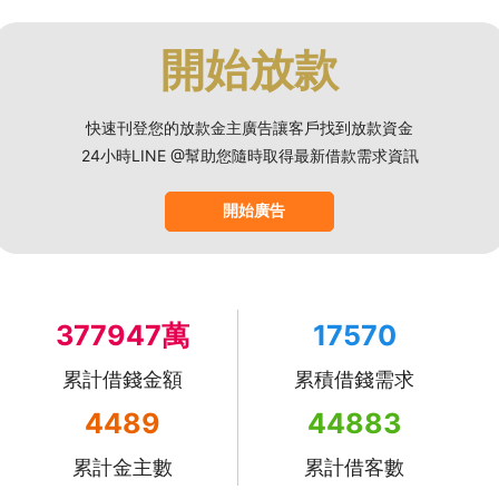
開始放款
快速刊登您的放款金主廣告讓客戶找到放款資金
24小時LINE @幫助您隨時取得最新借款需求資訊
開始廣告
377947萬
17570
累計借錢金額
累積借錢需求
4489
44883
累計金主數
累計借客數