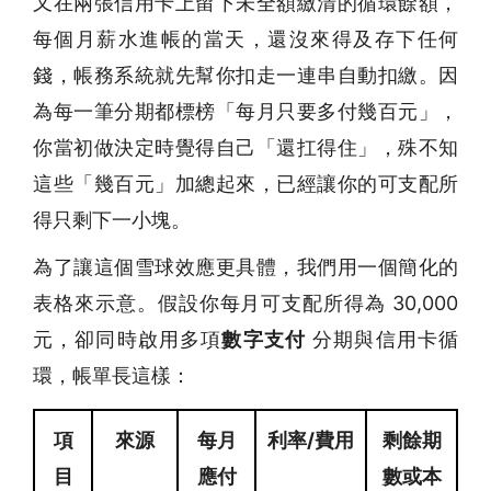
又在兩張信用卡上留下未全額繳清的循環餘額，
每個月薪水進帳的當天，還沒來得及存下任何
錢，帳務系統就先幫你扣走一連串自動扣繳。因
為每一筆分期都標榜「每月只要多付幾百元」，
你當初做決定時覺得自己「還扛得住」，殊不知
這些「幾百元」加總起來，已經讓你的可支配所
得只剩下一小塊。
為了讓這個雪球效應更具體，我們用一個簡化的
表格來示意。假設你每月可支配所得為 30,000
元，卻同時啟用多項
數字支付
分期與信用卡循
環，帳單長這樣：
項
來源
每月
利率/費用
剩餘期
目
應付
數或本