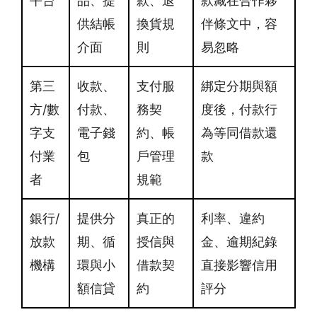
平台
品、提
款、退
款藏在合作夥
供結帳
換貨規
伴條文中，容
介面
則
易忽略
第三
收款、
支付服
綁定分期與額
方/數
付款、
務契
度後，付款行
字支
電子錢
約、帳
為等同借款還
付業
包
戶管理
款
者
規範
銀行/
提供分
真正的
利率、違約
放款
期、循
授信與
金、逾期紀錄
機構
環與小
借款契
直接影響信用
額信貸
約
評分