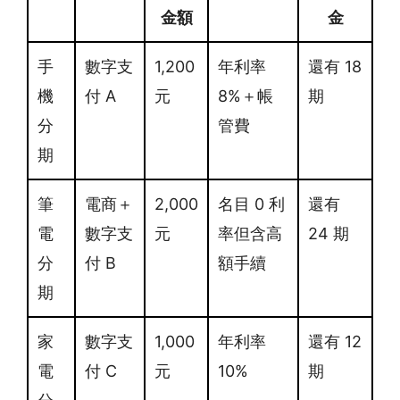
金額
金
手
數字支
1,200
年利率
還有 18
機
付 A
元
8%＋帳
期
分
管費
期
筆
電商＋
2,000
名目 0 利
還有
電
數字支
元
率但含高
24 期
分
付 B
額手續
期
家
數字支
1,000
年利率
還有 12
電
付 C
元
10%
期