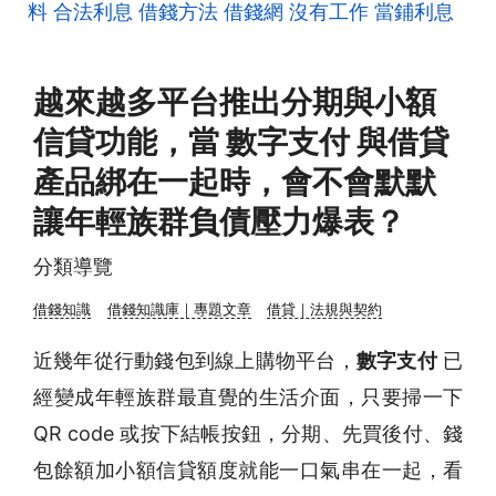
料
合法利息
借錢方法
借錢網
沒有工作
當鋪利息
越來越多平台推出分期與小額
信貸功能，當 數字支付 與借貸
產品綁在一起時，會不會默默
讓年輕族群負債壓力爆表？
分類導覽
借錢知識
借錢知識庫｜專題文章
借貸｜法規與契約
近幾年從行動錢包到線上購物平台，
數字支付
已
經變成年輕族群最直覺的生活介面，只要掃一下
QR code 或按下結帳按鈕，分期、先買後付、錢
包餘額加小額信貸額度就能一口氣串在一起，看