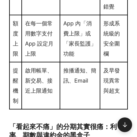
錯覺
額
在每一個常
App 內「消
形成系
度
用數字支付
費上限」或
統級的
上
App 設定月
「家長監護」
安全圍
限
上限
功能
欄
提
啟用帳單、
推播通知、簡
及早發
醒
新交易、接
訊、Email
現異常
機
近上限通知
與超支
制
↓
「看起來不痛」的分期其實很痛：利
率、期數與違約金的黑盒子