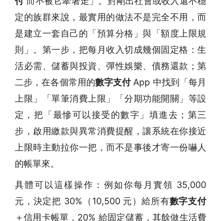
付
而不被它牽著走」。對剛出社會或收入還不穩
定的族群來說，最實用的做法不是完全不用，而
是建立一套自己的「預算分格」與「額度上限規
則」。第一步，把每月收入切成幾個固定格：生
活必需、儲蓄與投資、彈性娛樂、債務還款；第
二步，在各個常用的
數字支付
App 中找到「每月
上限」「單筆消費上限」「分期功能開關」等設
定，把「最慘可以接受的數字」填進去；第三
步，啟用繳款與異常消費提醒，讓系統在你接近
上限時主動拉你一把，而不是事後才寄一份嚇人
的帳單來。
具體可以這樣操作：例如你每月實領 35,000
元，決定把 30%（10,500 元）給所有
數字支付
＋信用卡帳單，20% 給固定儲蓄，其餘做生活費