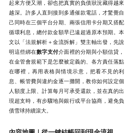
起來方便又潮，卻也把真實的負債狀況藏得越來
越深。許多人直到接到多通催款電話，才驚覺自
己同時在三個平台分期、兩張信用卡分期又搭配
循環利息，總付款金額早已遠超過原本預期。本
文以「法規解析＋金流拆解」雙主軸出發，先說
明這些綁在
數字支付
介面裡的分期與小額信貸，
在金管會規範下是怎麼被定義的、各方責任落點
在哪裡，再用表格與情境示意，把看不見的利
息、帳管費與違約金逐一攤開，教你如何設定個
人額度上限、計算每月可承受還款，並在真的出
現超支時，有步驟地與銀行或平台協商，避免負
債雪球持續滾大。
內容地圖｜從一鍵結帳回到現金流視