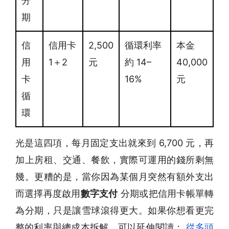
分
期
信
信用卡
2,500
循環利率
本金
用
1＋2
元
約 14–
40,000
卡
16%
元
循
環
光是這四項，每月固定支出就來到 6,700 元，再
加上房租、交通、餐飲，實際可運用的錢所剩無
幾。更糟的是，當你因為某個月突然有額外支出
而選擇再度啟用
數字支付
分期或把信用卡帳單轉
為分期，只是讓雪球滾得更大。如果你想看更完
整的利率與總成本拆解，可以延伸閱讀：
從多頭