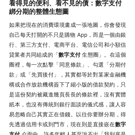
看得見的便利、看不見的債：數字支付
綁分期的整體生態圖
如果把現在的消費環境畫成一張地圖，你會發現
自己每天打開的不只是購物 App，而是一個由銀
行、第三方支付、電商平台、電信公司和小額信
貸業者共同組成的「
數字支付
生態圈」。在這個
圈裡，每一次點擊「同意條款」、勾選「分期付
款」或「先買後付」，其實都等於對某家金融機
構或合作放款機構簽下了縮小版的借款契約，只
是這份契約被藏進幾頁長長的條款裡，沒有實體
紙本，也沒有傳統到銀行面談的儀式感，讓人容
易忽略自己其實正在借錢。以往你要辦分期，得
先透過信用卡或到門市，現在則是直接嵌在
數字
支付
介面中，許多年輕人甚至說不出「我到底是