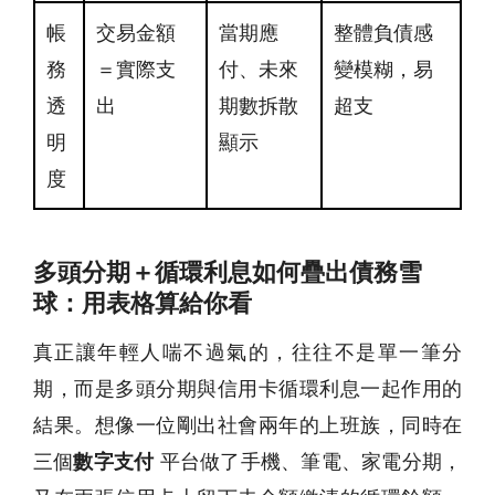
帳
交易金額
當期應
整體負債感
務
＝實際支
付、未來
變模糊，易
透
出
期數拆散
超支
明
顯示
度
多頭分期＋循環利息如何疊出債務雪
球：用表格算給你看
真正讓年輕人喘不過氣的，往往不是單一筆分
期，而是多頭分期與信用卡循環利息一起作用的
結果。想像一位剛出社會兩年的上班族，同時在
三個
數字支付
平台做了手機、筆電、家電分期，