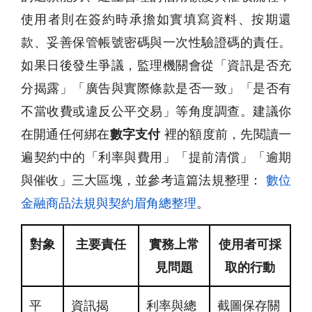
使用者則在簽約時承擔如實填寫資料、按期還
款、妥善保管帳號密碼與一次性驗證碼的責任。
如果日後發生爭議，監理機關會從「資訊是否充
分揭露」「廣告與實際條款是否一致」「是否有
不當收費或違反公平交易」等角度調查。建議你
在開通任何綁在
數字支付
裡的額度前，先閱讀一
遍契約中的「利率與費用」「提前清償」「逾期
與催收」三大區塊，並參考這篇法規整理：
數位
金融商品法規與契約眉角總整理
。
對象
主要責任
實務上常
使用者可採
見問題
取的行動
平
資訊揭
利率與總
截圖保存關