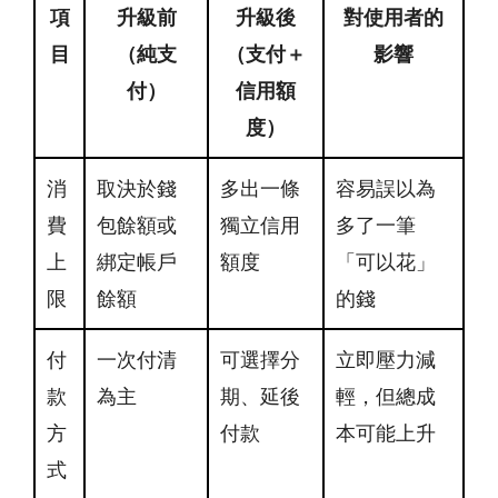
項
升級前
升級後
對使用者的
目
（純支
（支付＋
影響
付）
信用額
度）
消
取決於錢
多出一條
容易誤以為
費
包餘額或
獨立信用
多了一筆
上
綁定帳戶
額度
「可以花」
限
餘額
的錢
付
一次付清
可選擇分
立即壓力減
款
為主
期、延後
輕，但總成
方
付款
本可能上升
式