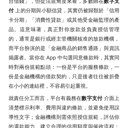
台借錢」，但從法規角度來看，多數綁在
數字支
付
上的分期與小額信貸，其實仍被歸類於「信用
卡分期」「消費性貸款」或其他受金融監理的產
品。這意味著，真正對你放款並負責授信管理
的，通常是銀行或經主管機關核准的放款機構，
而平台扮演的是「金融商品的銷售通路」與資訊
揭露者。當你在 App 中勾選同意條款時，其實同
時對兩份規範點頭：一份是平台的服務條款，一
份是金融機構的借款契約，只是後者往往被折疊
在小小的連結裡，不容易引起重視。
就責任分工而言，平台有義務在
數字支付
介面上
清楚標示利率、費用與違約條款，並避免使用誤
導性文字；金融機構則需依照授信規範，評估你
的還款能力、建立合理的信用額度與催收流程；