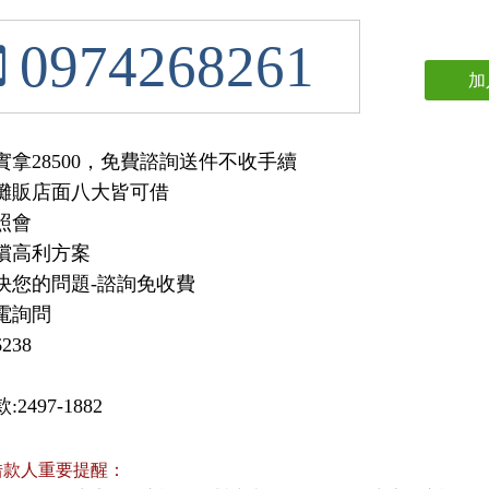
0974268261
加
拿28500，免費諮詢送件不收手續

攤販店面八大皆可借

會

償高利方案

決您的問題-諮詢免收費

電詢問

6238
2497-1882
借款人重要提醒：