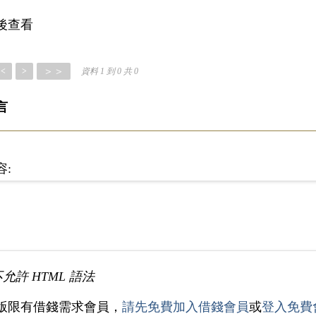
後查看
＞＞
<
>
資料 1 到 0 共 0
言
容:
不允許 HTML 語法
版限有借錢需求會員，
請先免費加入借錢會員
或
登入免費