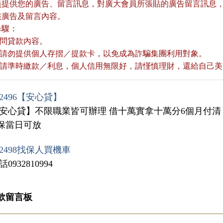
員提供您的廣告、留言訊息，對廣大會員所張貼的廣告留言訊息，本
核廣告及留言內容。
歩驟：
詢問貸款內容。
款前請勿提供個人存摺／提款卡，以免成為詐騙集團利用對象。
款後請準時繳款／利息，個人信用無限好，請慬慎理財，還給自己
2496【安心貸】
【安心貸】不限職業皆可辦理 借十萬實拿十萬分6個月付清
保當日可放
2498找保人買機車
0932810994
款留言板