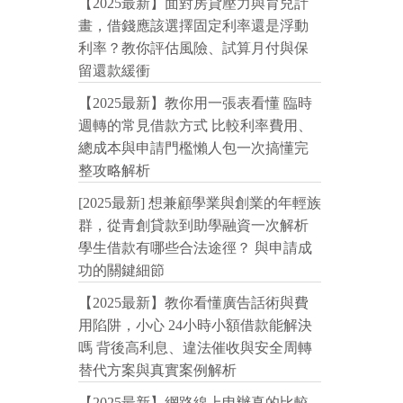
【2025最新】面對房貸壓力與育兒計
畫，借錢應該選擇固定利率還是浮動
利率？教你評估風險、試算月付與保
留還款緩衝
【2025最新】教你用一張表看懂 臨時
週轉的常見借款方式 比較利率費用、
總成本與申請門檻懶人包一次搞懂完
整攻略解析
[2025最新] 想兼顧學業與創業的年輕族
群，從青創貸款到助學融資一次解析
學生借款有哪些合法途徑？ 與申請成
功的關鍵細節
【2025最新】教你看懂廣告話術與費
用陷阱，小心 24小時小額借款能解決
嗎 背後高利息、違法催收與安全周轉
替代方案與真實案例解析
【2025最新】網路線上申辦真的比較