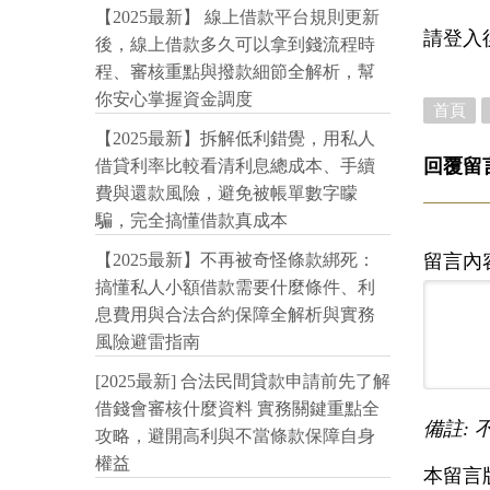
【2025最新】 線上借款平台規則更新
請登入
後，線上借款多久可以拿到錢流程時
程、審核重點與撥款細節全解析，幫
你安心掌握資金調度
首頁
【2025最新】拆解低利錯覺，用私人
回覆留
借貸利率比較看清利息總成本、手續
費與還款風險，避免被帳單數字矇
騙，完全搞懂借款真成本
留言內
【2025最新】不再被奇怪條款綁死：
搞懂私人小額借款需要什麼條件、利
息費用與合法合約保障全解析與實務
風險避雷指南
[2025最新] 合法民間貸款申請前先了解
借錢會審核什麼資料 實務關鍵重點全
備註: 
攻略，避開高利與不當條款保障自身
權益
本留言