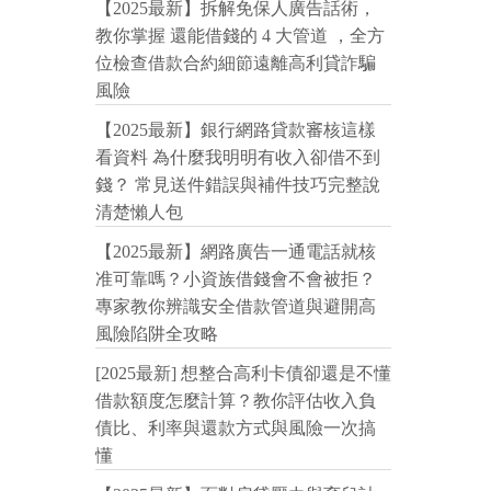
【2025最新】拆解免保人廣告話術，
教你掌握 還能借錢的 4 大管道 ，全方
位檢查借款合約細節遠離高利貸詐騙
風險
【2025最新】銀行網路貸款審核這樣
看資料 為什麼我明明有收入卻借不到
錢？ 常見送件錯誤與補件技巧完整說
清楚懶人包
【2025最新】網路廣告一通電話就核
准可靠嗎？小資族借錢會不會被拒？
專家教你辨識安全借款管道與避開高
風險陷阱全攻略
[2025最新] 想整合高利卡債卻還是不懂
借款額度怎麼計算？教你評估收入負
債比、利率與還款方式與風險一次搞
懂