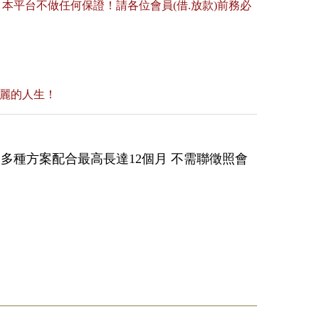
平台不做任何保證！請各位會員(借.放款)前務必
美麗的人生！
 多種方案配合最高長達12個月 不需聯徵照會