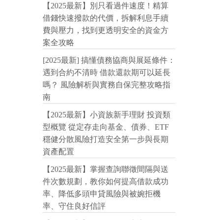
【2025最新】別只看過件速度！精算
借錢快速撥款的代價，拆解利息手續
費與壓力，找到更透明安全的資金方
案全攻略
[2025最新] 搞懂債務協商與展延條件：
遇到合約不清時 借款還款期可以延長
嗎？ 風險解析與實務自保完整攻略指
南
【2025最新】小資族新手理財 投資類
型概覽 從定存走向基金、債券、ETF
穩健分散風險打造安全第一步與長期
資產配置
【2025最新】掌握查詢聯徵間隔與送
件次數規劃，教你如何提高借款成功
率、降低多頭申貸風險與被婉拒機
率、守住良好信評