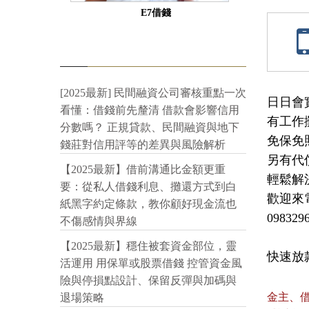
E7借錢
[2025最新] 民間融資公司審核重點一次
日日會實
看懂：借錢前先釐清 借款會影響信用
有工作
分數嗎？ 正規貸款、民間融資與地下
免保免照
錢莊對信用評等的差異與風險解析
另有代
【2025最新】借前溝通比金額更重
輕鬆解
要：從私人借錢利息、攤還方式到白
歡迎來
紙黑字約定條款，教你顧好現金流也
098329
不傷感情與界線
【2025最新】穩住被套資金部位，靈
快速放款:
活運用 用保單或股票借錢 控管資金風
險與停損點設計、保留反彈與加碼與
金主、
退場策略