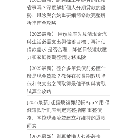
省事嗎？深度解析個人分期貸款的優
勢、風險與合約重要細節條款完整解
析指南全攻略
【2025最新】 用預算表先算清現金流
與生活必需支出與儲蓄目標，再評估
借款需求 是否合理，降低日後還款壓
力和家庭長期整體財務風險
【2025最新】整合多筆負債前必懂什
麼是現金貸款？教你在拉長期數與降
低利息支出之間取得最佳平衡與實戰
試算全攻略
[2025最新] 想擺脫複雜記帳App？用 借
錢還款計劃表制定完整指南 重整債
務、掌控現金流並建立好維持的還款
節奏
【2025最新】別再被懶人包牽著走，