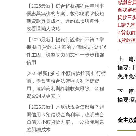
感謝會
【2025最新】綜合解析綁約兩年利率
自我審
優惠與無綁約方案，教你聰明比較短
貸款三
期貸款真實成本、違約風險與彈性一
1.請先
次看懂懶人攻略
2.貸
【2025最新】被銀行說條件不符？掌
3.貸
握 提升貸款成功率的 7 個秘訣 找出退
件主因、調整財力與文件一步步補強
上一篇:
信用
摘要:
[2025最新] 參考 小額借款推薦 排行榜
免押免
前，學會查核合法牌照與利率總費
用，遠離高利與詐騙收費風險，全程
下一篇:
資金調度更安心
摘要:電話
【2025最新】月底缺現金怎麼辦？避
開信用卡預借現金高利率，聰明整合
金主放
負債與小額貸款方案，一次搞懂利息
差與總成本