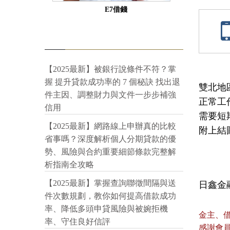
E7借錢
【2025最新】被銀行說條件不符？掌
握 提升貸款成功率的 7 個秘訣 找出退
雙北地
件主因、調整財力與文件一步步補強
正常工
信用
需要短
【2025最新】網路線上申辦真的比較
附上結
省事嗎？深度解析個人分期貸款的優
勢、風險與合約重要細節條款完整解
析指南全攻略
【2025最新】掌握查詢聯徵間隔與送
日鑫金融:
件次數規劃，教你如何提高借款成功
率、降低多頭申貸風險與被婉拒機
金主、
率、守住良好信評
感謝會