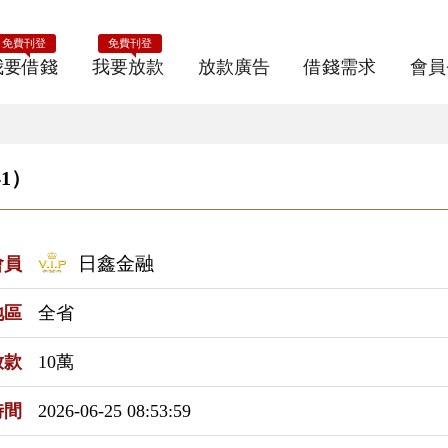
免費刊登
免費刊登
我要借錢
我要放款
放款廣告
借錢需求
會員
1）
日鑫金融
會員
地區
全省
放款
10萬
時間
2026-06-25 08:53:59