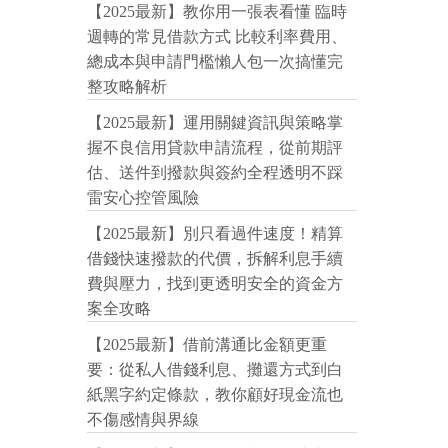
【2025最新】教你用一張表看懂 臨時
週轉的常見借款方式 比較利率費用、
總成本與申請門檻懶人包一次搞懂完
整攻略解析
【2025最新】運用關鍵資訊與策略掌
握不良信用貸款申請流程，從前期評
估、送件到撥款與簽約全程透明不踩
雷安心控管風險
【2025最新】別只看過件速度！精算
借錢快速撥款的代價，拆解利息手續
費與壓力，找到更透明安全的資金方
案全攻略
【2025最新】借前溝通比金額更重
要：從私人借錢利息、攤還方式到白
紙黑字約定條款，教你顧好現金流也
不傷感情與界線