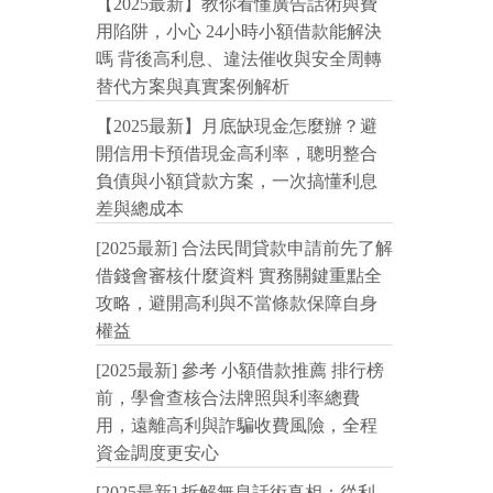
【2025最新】教你看懂廣告話術與費
用陷阱，小心 24小時小額借款能解決
嗎 背後高利息、違法催收與安全周轉
替代方案與真實案例解析
【2025最新】月底缺現金怎麼辦？避
開信用卡預借現金高利率，聰明整合
負債與小額貸款方案，一次搞懂利息
差與總成本
[2025最新] 合法民間貸款申請前先了解
借錢會審核什麼資料 實務關鍵重點全
攻略，避開高利與不當條款保障自身
權益
[2025最新] 參考 小額借款推薦 排行榜
前，學會查核合法牌照與利率總費
用，遠離高利與詐騙收費風險，全程
資金調度更安心
[2025最新] 拆解無息話術真相：從利