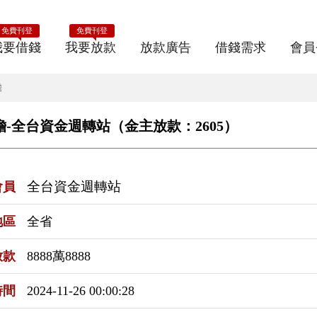
免費刊登
免費刊登
我要借錢
我要放款
放款廣告
借錢需求
會員
擔
-全台資金週轉站（金主放款：2605）
全台資金週轉站
會員
地區
全省
放款
8888萬8888
時間
2024-11-26 00:00:28