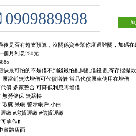
0909889898
加
假過後是否有超支預算，沒關係資金幫你度過難關，加碼在
個月利息250元

88o

金短缺最可怕的不是借不到錢最怕亂問亂借錢 亂寄存摺提款
當鋪 原當鋪無法增借可代償增借 當品代償原車使用在增借

額代償 多家整合 可降低利息再增借

作 無勞健保 無薪轉 

行 瑕疵 呆帳 警示帳戶 小白

貸遲繳 #房貸遲繳 #信貸遲繳 

可承作⬆️

中實體店面
