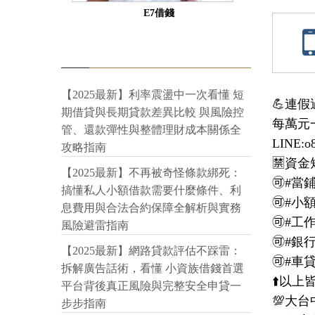
E7借錢
【2025最新】利率震盪中一次看懂 短
💪連
期借貸與長期貸款差異比較 與風險控
每萬元一
管、還款彈性與整體理財成本關係全
LINE:o8
攻略指南
🈲資
【2025最新】不再被奇怪條款綁死：
🉑#
搞懂私人小額借款需要什麼條件、利
🉑#小
息費用與合法合約保障全解析與實務
🉑#工
風險避雷指南
🉑#銀
【2025最新】網路貸款評估不踩雷：
🉑#車
拆解廣告話術，看懂 小資族借錢首選
⬆️以上皆
平台背後真正風險與完整安全申貸一
💯大台
步步指南