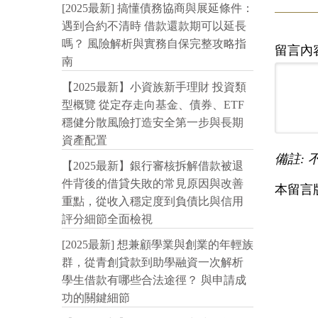
[2025最新] 搞懂債務協商與展延條件：
遇到合約不清時 借款還款期可以延長
嗎？ 風險解析與實務自保完整攻略指
留言內
南
【2025最新】小資族新手理財 投資類
型概覽 從定存走向基金、債券、ETF
穩健分散風險打造安全第一步與長期
資產配置
備註: 
【2025最新】銀行審核拆解借款被退
件背後的借貸失敗的常見原因與改善
本留言
重點，從收入穩定度到負債比與信用
評分細節全面檢視
[2025最新] 想兼顧學業與創業的年輕族
群，從青創貸款到助學融資一次解析
學生借款有哪些合法途徑？ 與申請成
功的關鍵細節