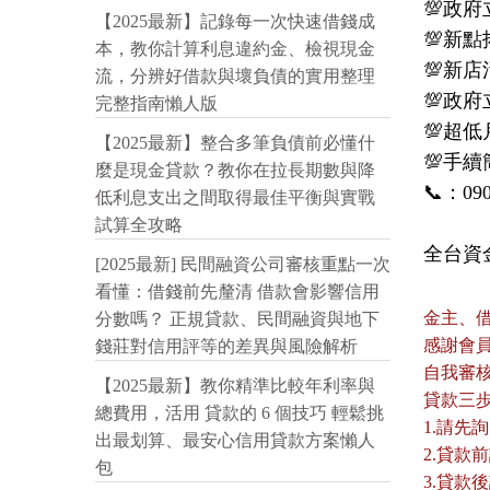
💯政府
【2025最新】記錄每一次快速借錢成
💯新點
本，教你計算利息違約金、檢視現金
💯新店
流，分辨好借款與壞負債的實用整理
💯政府
完整指南懶人版
💯超低
【2025最新】整合多筆負債前必懂什
💯手續
麼是現金貸款？教你在拉長期數與降
📞：090
低利息支出之間取得最佳平衡與實戰
試算全攻略
全台資金
[2025最新] 民間融資公司審核重點一次
看懂：借錢前先釐清 借款會影響信用
金主、
分數嗎？ 正規貸款、民間融資與地下
感謝會
錢莊對信用評等的差異與風險解析
自我審
【2025最新】教你精準比較年利率與
貸款三
總費用，活用 貸款的 6 個技巧 輕鬆挑
1.請先
出最划算、最安心信用貸款方案懶人
2.貸
包
3.貸