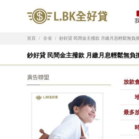
首頁
全省
鈔好貸 民間金主撥款 月繳月息輕鬆無負
鈔好貸 民間金主撥款 月繳月息輕鬆無負擔
廣告聯盟
放款
最多