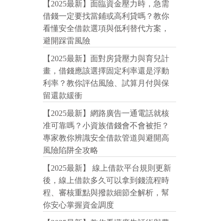
【2025最新】面臨資金壓力時，急需
借錢一定要找當鋪或高利貸嗎？教你
看懂安全借款選項與低利替代方案，
避開踩雷風險
【2025最新】面對房貸壓力與育兒計
畫，借錢應該選擇固定利率還是浮動
利率？教你評估風險、試算月付與保
留還款緩衝
【2025最新】網路廣告一通電話就核
准可靠嗎？小資族借錢會不會被拒？
專家教你辨識安全借款管道與避開高
風險陷阱全攻略
【2025最新】 線上借款平台規則更新
後，線上借款多久可以拿到錢流程時
程、審核重點與撥款細節全解析，幫
你安心掌握資金調度