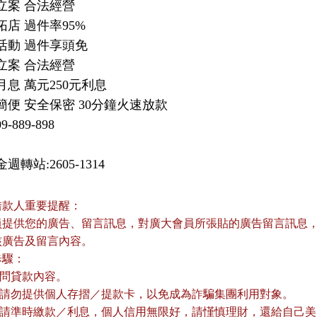
立案 合法經營

拓店 過件率95%

活動 過件享頭免

立案 合法經營

月息 萬元250元利息

簡便 安全保密 30分鐘火速放款

9-889-898
週轉站:2605-1314
借款人重要提醒：
員提供您的廣告、留言訊息，對廣大會員所張貼的廣告留言訊息，本
核廣告及留言內容。
歩驟：
詢問貸款內容。
款前請勿提供個人存摺／提款卡，以免成為詐騙集團利用對象。
款後請準時繳款／利息，個人信用無限好，請慬慎理財，還給自己