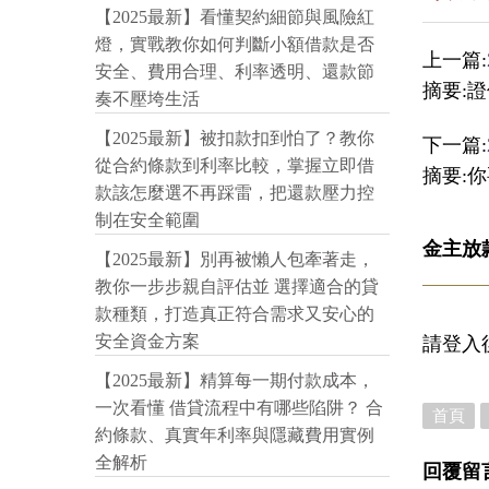
【2025最新】看懂契約細節與風險紅
燈，實戰教你如何判斷小額借款是否
上一篇:
安全、費用合理、利率透明、還款節
摘要:
奏不壓垮生活
【2025最新】被扣款扣到怕了？教你
下一篇:
從合約條款到利率比較，掌握立即借
摘要:
款該怎麼選不再踩雷，把還款壓力控
制在安全範圍
金主放
【2025最新】別再被懶人包牽著走，
教你一步步親自評估並 選擇適合的貸
款種類，打造真正符合需求又安心的
安全資金方案
請登入
【2025最新】精算每一期付款成本，
一次看懂 借貸流程中有哪些陷阱？ 合
首頁
約條款、真實年利率與隱藏費用實例
全解析
回覆留