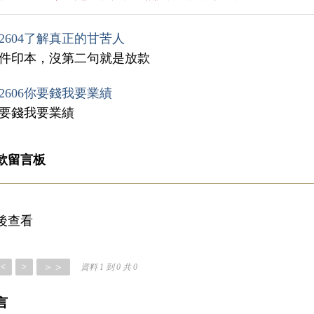
2604了解真正的甘苦人
證件印本，沒第二句就是放款
2606你要錢我要業績
你要錢我要業績
款留言板
後查看
＞＞
<
>
資料 1 到 0 共 0
言