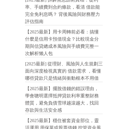
率、手續費到合約條款，看清 借款能
完全免利息嗎？ 背後風險與財務壓力
評估指南
【2025最新】用卡周轉前必看：搞懂
什麼是信用卡預借現金？比較現金分
期與信貸總成本風險與手續費完整一
次解析懶人包
[2025最新] 從理財、風險與人生規劃三
面向深度檢視真實的 借款需求 ，看懂
哪些貸款只是情緒與衝動根本不用借
【2025最新】擺脫借錢的錯誤理由，
學會聰明選擇抵押貸款利率重整財務
體質，避免負債雪球越滾越大，找回
存款與生活安全感
【2025最新】穩住被套資金部位，靈
活運用 用保單或股票借錢 控管資金風