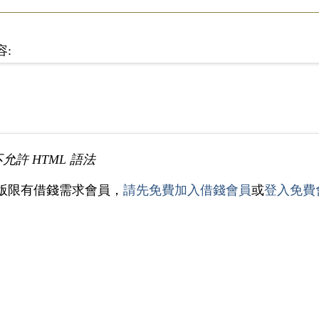
容:
不允許 HTML 語法
版限有借錢需求會員，
請先免費加入借錢會員
或
登入免費