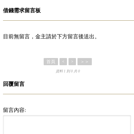
借錢需求留言板
目前無留言，金主請於下方留言後送出。
首頁
＞＞
<
>
資料 1 到 0 共 0
回覆留言
留言內容: