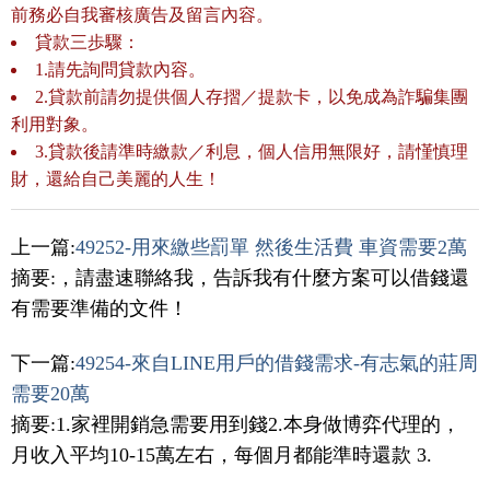
前務必自我審核廣告及留言內容。
貸款三歩驟：
1.請先詢問貸款內容。
2.貸款前請勿提供個人存摺／提款卡，以免成為詐騙集團
利用對象。
3.貸款後請準時繳款／利息，個人信用無限好，請慬慎理
財，還給自己美麗的人生！
上一篇:
49252-用來繳些罰單 然後生活費 車資需要2萬
摘要:，請盡速聯絡我，告訴我有什麼方案可以借錢還
有需要準備的文件！
下一篇:
49254-來自LINE用戶的借錢需求-有志氣的莊周
需要20萬
摘要:1.家裡開銷急需要用到錢2.本身做博弈代理的，
月收入平均10-15萬左右，每個月都能準時還款 3.