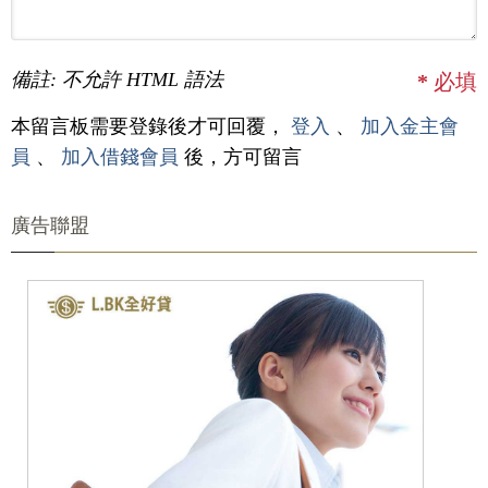
備註: 不允許 HTML 語法
*
必填
本留言板需要登錄後才可回覆，
登入
、
加入金主會
員
、
加入借錢會員
後，方可留言
廣告聯盟