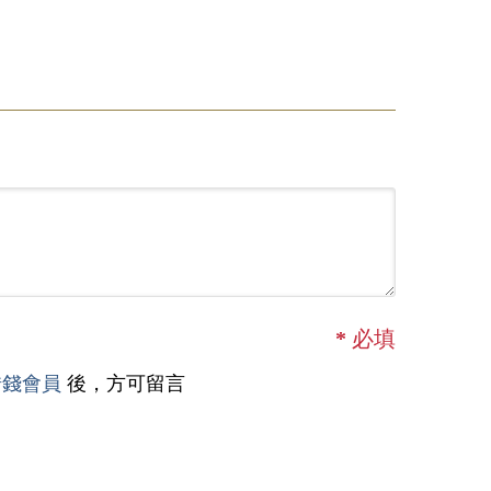
*
必填
借錢會員
後，方可留言