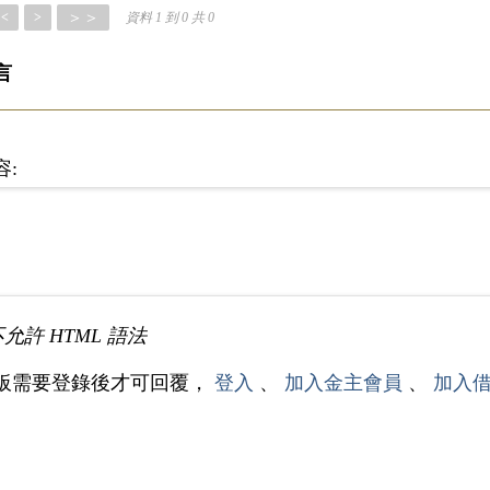
＞＞
<
>
資料 1 到 0 共 0
言
容:
不允許 HTML 語法
板需要登錄後才可回覆，
登入
、
加入金主會員
、
加入