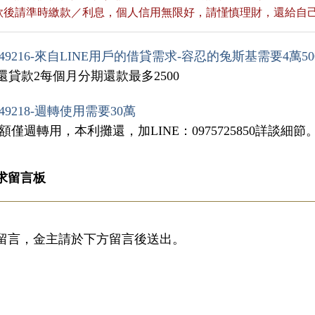
貸款後請準時繳款／利息，個人信用無限好，請慬慎理財，還給自
49216-來自LINE用戶的借貸需求-容忍的兔斯基需要4萬50
.還貸款2每個月分期還款最多2500
49218-週轉使用需要30萬
額僅週轉用，本利攤還，加LINE：0975725850詳談細節
求留言板
留言，金主請於下方留言後送出。