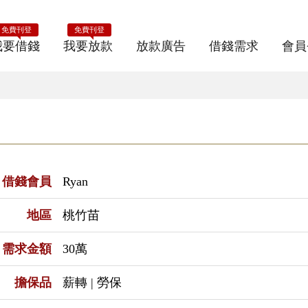
免費刊登
免費刊登
我要借錢
我要放款
放款廣告
借錢需求
會員
借錢會員
Ryan
地區
桃竹苗
需求金額
30萬
擔保品
薪轉 | 勞保