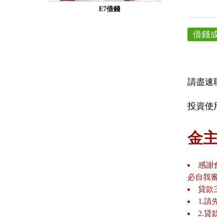
E7借錢
借錢
請盡速
投資使
金
感謝
必自我
貸款
1.
2.