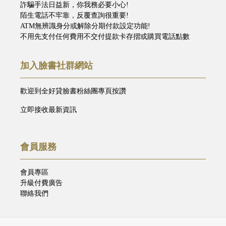
詐騙手法日益新，你我務必要小心!
陌生電話不牢靠，反覆查詢很重要!
ATM無辨識身分或解除分期付款設定功能!
不用先支付任何費用不交付提款卡存摺或購買電話點數
加入臉書社群網站
歡迎到全好貸臉書粉絲團專頁按讚
立即接收最新資訊
會員服務
會員專區
升級付費廣告
聯絡我們