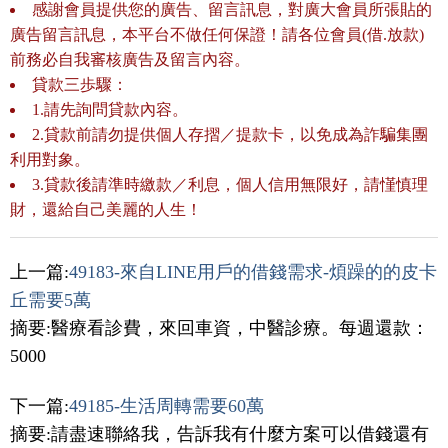
感謝會員提供您的廣告、留言訊息，對廣大會員所張貼的
廣告留言訊息，本平台不做任何保證！請各位會員(借.放款)
前務必自我審核廣告及留言內容。
貸款三歩驟：
1.請先詢問貸款內容。
2.貸款前請勿提供個人存摺／提款卡，以免成為詐騙集團
利用對象。
3.貸款後請準時繳款／利息，個人信用無限好，請慬慎理
財，還給自己美麗的人生！
上一篇:
49183-來自LINE用戶的借錢需求-煩躁的的皮卡
丘需要5萬
摘要:醫療看診費，來回車資，中醫診療。每週還款：
5000
下一篇:
49185-生活周轉需要60萬
摘要:請盡速聯絡我，告訴我有什麼方案可以借錢還有