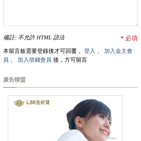
備註: 不允許 HTML 語法
*
必填
本留言板需要登錄後才可回覆，
登入
、
加入金主會
員
、
加入借錢會員
後，方可留言
廣告聯盟