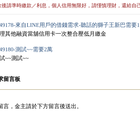
貸款後請準時繳款／利息，個人信用無限好，請慬慎理財，還給自
49178-來自LINE用戶的借錢需求-聽話的獅子王新巴需要1
處理其他融資當舖信用卡一次整合壓低月繳金
49180-測試~~需要2萬
試~~測試~~
求留言板
留言，金主請於下方留言後送出。