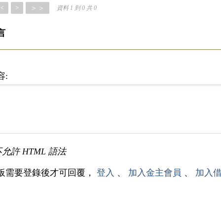
＞＞
<
>
資料 1 到 0 共 0
言
容:
不允許 HTML 語法
板需要登錄後才可回覆，
登入
、
加入金主會員
、
加入