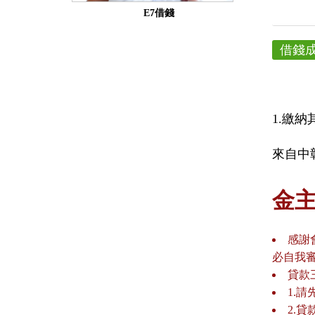
E7借錢
借錢
1.繳
來自中彰
金
感謝
必自我
貸款
1.
2.