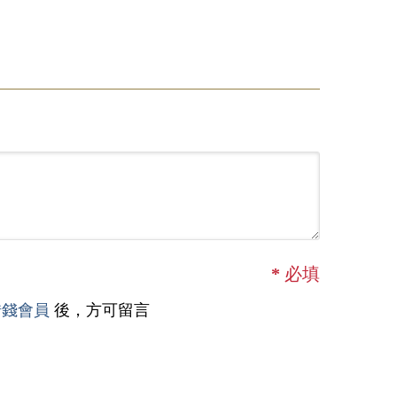
*
必填
借錢會員
後，方可留言