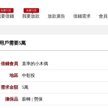
免費刊登
免費刊登
我要借錢
我要放款
放款廣告
借錢需求
會員
E用戶需要5萬
借錢會員
直率的小木偶
地區
中彰投
需求金額
5萬
擔保品
薪轉 | 勞保