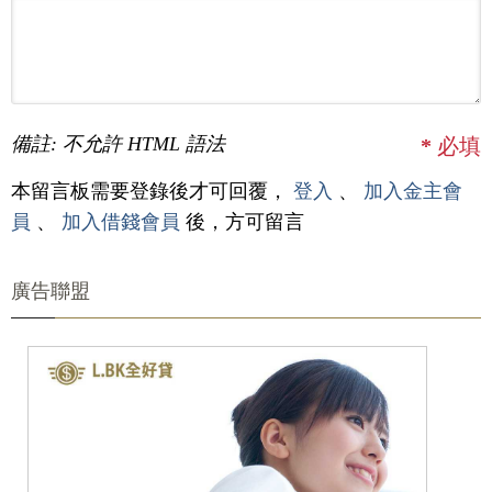
備註: 不允許 HTML 語法
*
必填
本留言板需要登錄後才可回覆，
登入
、
加入金主會
員
、
加入借錢會員
後，方可留言
廣告聯盟