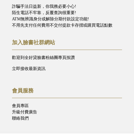
詐騙手法日益新，你我務必要小心!
陌生電話不牢靠，反覆查詢很重要!
ATM無辨識身分或解除分期付款設定功能!
不用先支付任何費用不交付提款卡存摺或購買電話點數
加入臉書社群網站
歡迎到全好貸臉書粉絲團專頁按讚
立即接收最新資訊
會員服務
會員專區
升級付費廣告
聯絡我們