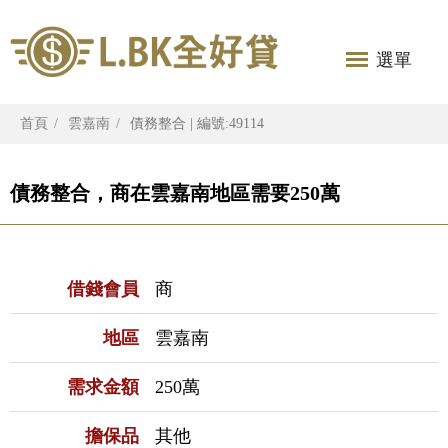
選單
首頁
雲嘉南
債務整合 | 編號:49114
債務整合，商在雲嘉南地區需要250萬
借錢會員
商
地區
雲嘉南
需求金額
250萬
擔保品
其他