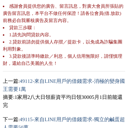
感謝會員提供您的廣告、留言訊息，對廣大會員所張貼的
廣告留言訊息，本平台不做任何保證！請各位會員(借.放款)
前務必自我審核廣告及留言內容。
貸款三歩驟：
1.請先詢問貸款內容。
2.貸款前請勿提供個人存摺／提款卡，以免成為詐騙集團
利用對象。
3.貸款後請準時繳款／利息，個人信用無限好，請慬慎理
財，還給自己美麗的人生！
上一篇:
49112-來自LINE用戶的借錢需求-消極的變身國
王需要1萬
摘要:1家用2八大日領薪資平均日領30005月1日前能還
完
下一篇:
49115-來自LINE用戶的借錢需求-獨立的鹹蛋超
人需要50萬