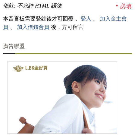
備註: 不允許 HTML 語法
*
必填
本留言板需要登錄後才可回覆，
登入
、
加入金主會
員
、
加入借錢會員
後，方可留言
廣告聯盟