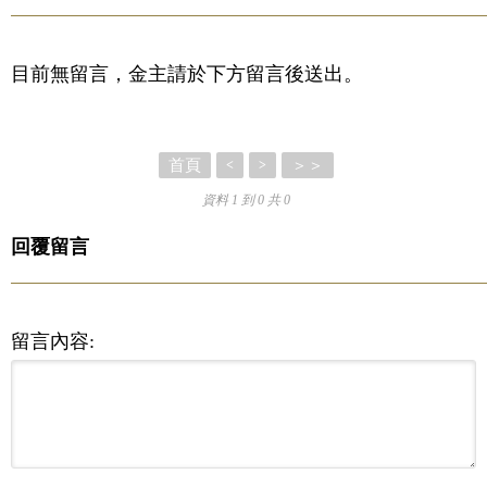
目前無留言，金主請於下方留言後送出。
首頁
＞＞
<
>
資料 1 到 0 共 0
回覆留言
留言內容: