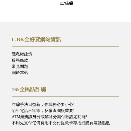
E7借錢
L.BK全好貸網站資訊
隱私權政策
服務條款
常見問題
關於本站
165全民防詐騙
詐騙手法日益新，你我務必要小心!
陌生電話不牢靠，反覆查詢很重要!
ATM無辨識身分或解除分期付款設定功能!
不用先支付任何費用不交付提款卡存摺或購買電話點數