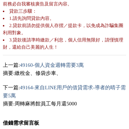
前務必自我審核廣告及留言內容。
貸款三歩驟：
1.請先詢問貸款內容。
2.貸款前請勿提供個人存摺／提款卡，以免成為詐騙集團
利用對象。
3.貸款後請準時繳款／利息，個人信用無限好，請慬慎理
財，還給自己美麗的人生！
上一篇:
49160-個人資金週轉需要3萬
摘要:繳稅金、修袋步車、
下一篇:
49164-來自LINE用戶的借貸需求-導者的晴子需
要5萬
摘要:周轉麻將館員工每月還5000
借錢需求留言板