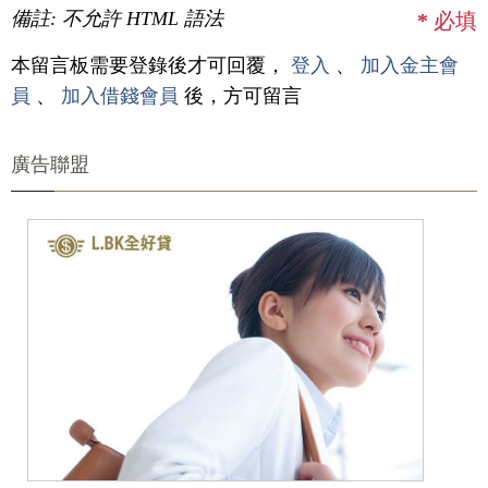
備註: 不允許 HTML 語法
*
必填
本留言板需要登錄後才可回覆，
登入
、
加入金主會
員
、
加入借錢會員
後，方可留言
廣告聯盟