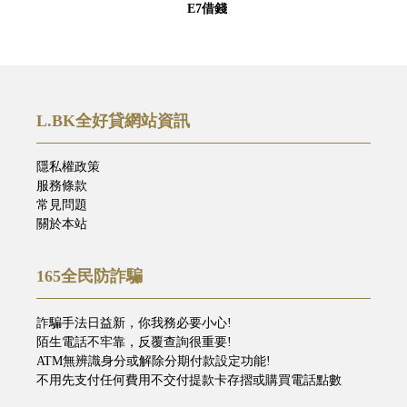
E7借錢
L.BK全好貸網站資訊
隱私權政策
服務條款
常見問題
關於本站
165全民防詐騙
詐騙手法日益新，你我務必要小心!
陌生電話不牢靠，反覆查詢很重要!
ATM無辨識身分或解除分期付款設定功能!
不用先支付任何費用不交付提款卡存摺或購買電話點數