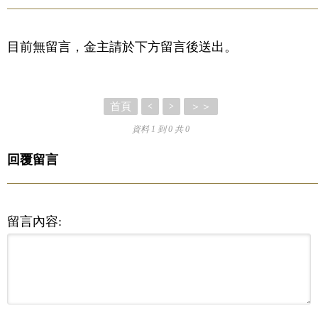
目前無留言，金主請於下方留言後送出。
首頁
＞＞
<
>
資料 1 到 0 共 0
回覆留言
留言內容: