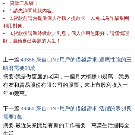
貸款三歩驟：
1.請先詢問貸款內容。
2.貸款前請勿提供個人存摺／提款卡，以免成為詐騙集團
利用對象。
3.貸款後請準時繳款／利息，個人信用無限好，請慬慎理
財，還給自己美麗的人生！
上一篇:
49356-來自LINE用戶的借錢需求-適應性強的王
昭君需要20萬
摘要:我是做窗簾的老闆，一個月大概賺10幾萬，我另
有友和貿易股份有限公司的股票，末上市股利收入一
年80幾萬。
下一篇:
49360-來自LINE用戶的借錢需求-活躍的寒羽良
需要1萬
摘要:最近失業開始有新的工作需要一萬當生活週轉金
生活