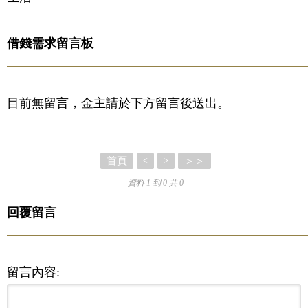
借錢需求留言板
目前無留言，金主請於下方留言後送出。
首頁
＞＞
<
>
資料 1 到 0 共 0
回覆留言
留言內容: