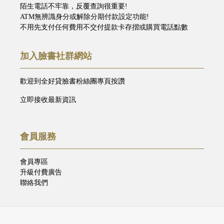
陌生電話不牢靠，反覆查詢很重要!
ATM無辨識身分或解除分期付款設定功能!
不用先支付任何費用不交付提款卡存摺或購買電話點數
加入臉書社群網站
歡迎到全好貸臉書粉絲團專頁按讚
立即接收最新資訊
會員服務
會員專區
升級付費廣告
聯絡我們