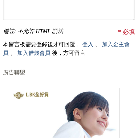
備註: 不允許 HTML 語法
*
必填
本留言板需要登錄後才可回覆，
登入
、
加入金主會
員
、
加入借錢會員
後，方可留言
廣告聯盟