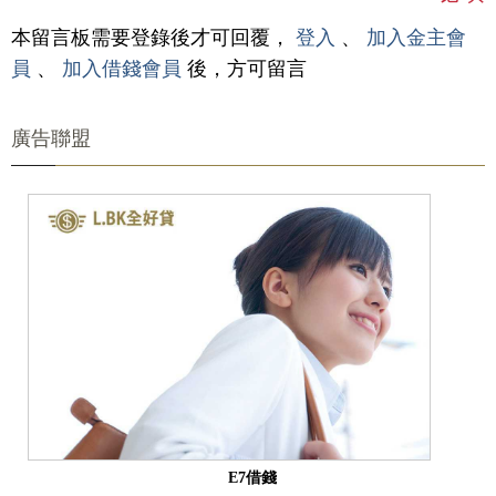
本留言板需要登錄後才可回覆，
登入
、
加入金主會
員
、
加入借錢會員
後，方可留言
廣告聯盟
E7借錢