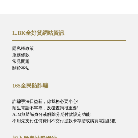
L.BK全好貸網站資訊
隱私權政策
服務條款
常見問題
關於本站
165全民防詐騙
詐騙手法日益新，你我務必要小心!
陌生電話不牢靠，反覆查詢很重要!
ATM無辨識身分或解除分期付款設定功能!
不用先支付任何費用不交付提款卡存摺或購買電話點數