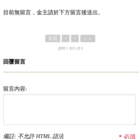
目前無留言，金主請於下方留言後送出。
首頁
＞＞
<
>
資料 1 到 0 共 0
回覆留言
留言內容:
備註: 不允許 HTML 語法
*
必填