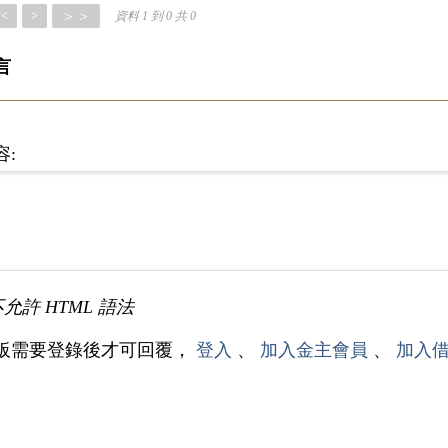
＞＞
<
>
資料 1 到 0 共 0
言
容:
不允許 HTML 語法
板需要登錄後才可回覆，
登入
、
加入金主會員
、
加入