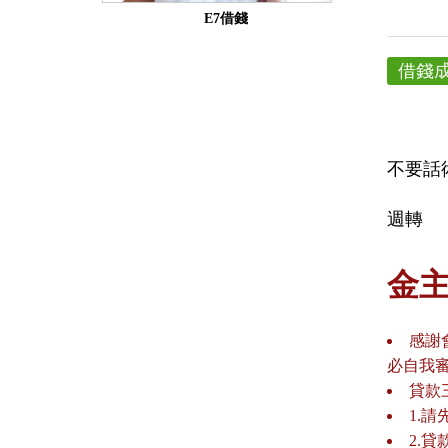
E7借錢
借錢
不要話
週轉
金
感謝
必自我
貸款
1.
2.