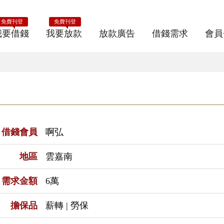
免費刊登
免費刊登
我要借錢
我要放款
放款廣告
借錢需求
會員
借錢會員
啊弘
地區
雲嘉南
需求金額
6萬
擔保品
薪轉 | 勞保