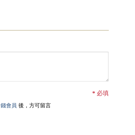
*
必填
借錢會員
後，方可留言