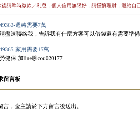
貸款後請準時繳款／利息，個人信用無限好，請慬慎理財，還給自
49362-週轉需要7萬
，請盡速聯絡我，告訴我有什麼方案可以借錢還有需要準
49365-家用需要15萬
健保 加line聊cou020177
求留言板
留言，金主請於下方留言後送出。