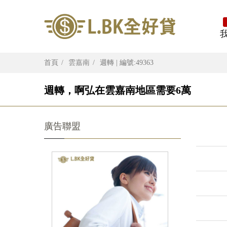
首頁
雲嘉南
週轉 | 編號:49363
週轉，啊弘在雲嘉南地區需要6萬
廣告聯盟