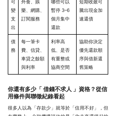
可
外食、娛
哪些可以
短期收斂可
變
樂、網購、
暫停 3–6
騰出現金加
支
訂閱服務
個月集中
速還債
出
還款
債
每一筆卡
利率高
協助你決定
務
費、信貸、
低、是否
優先還款順
車貸之餘額
有重整或
序與借新還
與利率
協商空間
舊策略
你還有多少「 借錢不求人 」資格？從信
用條件與聯徵紀錄看起
很多人以為「存款少」就等於「信用不好」，但