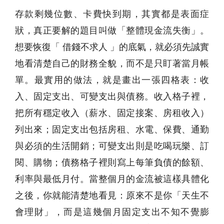
存款剩幾位數、卡費快到期，其實都是表面症
狀，真正要解的題目叫做「整體現金流失衡」。
想要恢復「 借錢不求人 」的底氣，就必須先誠實
地看清楚自己的財務全貌，而不是只盯著當月帳
單。最實用的做法，就是畫出一張四格表：收
入、固定支出、可變支出與債務。收入格子裡，
把所有穩定收入（薪水、固定接案、房租收入）
列出來；固定支出包括房租、水電、保費、通勤
與必須的生活開銷；可變支出則是吃喝玩樂、訂
閱、購物；債務格子裡則寫上每筆負債的餘額、
利率與最低月付。當整個月的金流被這樣具體化
之後，你就能清楚地看見：原來不是你「天生不
會理財」，而是這幾個月固定支出不知不覺膨