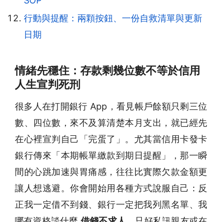
SOP
行動與提醒：兩顆按鈕、一份自救清單與更新
日期
情緒先穩住：存款剩幾位數不等於信用
人生宣判死刑
很多人在打開銀行 App，看見帳戶餘額只剩三位
數、四位數，來不及算清楚本月支出，就已經先
在心裡宣判自己「完蛋了」。尤其當信用卡發卡
銀行傳來「本期帳單繳款到期日提醒」，那一瞬
間的心跳加速與胃痛感，往往比實際欠款金額更
讓人想逃避。你會開始用各種方式說服自己：反
正我一定借不到錢、銀行一定把我列黑名單、我
哪有資格談什麼
借錢不求人
，只好私訊親友或在