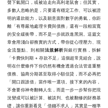
聲下氣開口，或被迫走向高利老鼠會；但其實，
多數人忽略的是，只要還有穩定工作、可以被證
明的還款能力，以及願意面對數字的勇氣，你距
離「有尊嚴地處理卡費與債務」還有一段相當寬
的安全緩衝帶，而不是一步就跌進黑洞。這篇文
章會用淺白卻務實的方式，帶你從心理壓力、現
金流盤點、到相關
法規解析
與銀行實務，拆解
「卡費快到期 + 存款不足」這個超常見組合，說
明在什麼條件下你仍然有機會透過合法管道重整
債務、協商分期甚至取得小額信貸，而不必再把
「開口跟誰借」當作唯一選項。接下來的內容，
不會要你神奇翻轉人生，而是一步一步幫你把現
況變成可以被計算、被談判、也被翻修的財務基
礎，讓你重新看見「 借錢不求人 」其實是一種準