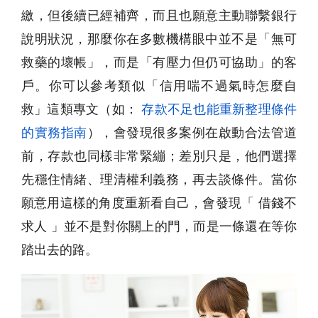
繳，但後續已經補齊，而且也願意主動聯繫銀行
說明狀況，那麼你在多數機構眼中並不是「無可
救藥的壞帳」，而是「有壓力但仍可協助」的客
戶。你可以參考類似「信用喘不過氣時怎麼自
救」這類專文（如：
存款不足也能重新整理條件
的實務指南
），會發現很多案例在啟動合法管道
前，存款也同樣非常緊繃；差別只是，他們選擇
先穩住情緒、理清權利義務，再去談條件。當你
願意用這樣的角度重新看自己，會發現「 借錢不
求人 」並不是對你關上的門，而是一條還在等你
踏出去的路。