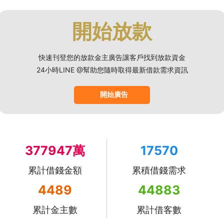
開始放款
快速刊登您的放款金主廣告讓客戶找到放款資金
24小時LINE @幫助您隨時取得最新借款需求資訊
開始廣告
377947萬
17570
累計借錢金額
累積借錢需求
4489
44883
累計金主數
累計借客數