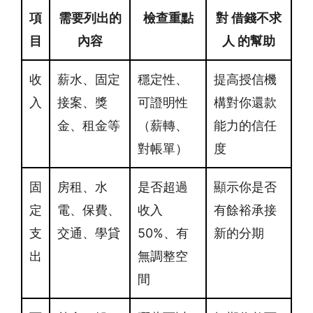
項
需要列出的
檢查重點
對 借錢不求
目
內容
人 的幫助
收
薪水、固定
穩定性、
提高授信機
入
接案、獎
可證明性
構對你還款
金、租金等
（薪轉、
能力的信任
對帳單）
度
固
房租、水
是否超過
顯示你是否
定
電、保費、
收入
有餘裕承接
支
交通、學貸
50%、有
新的分期
出
無調整空
間