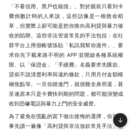
「不看信用、黑戶也能借」。對於眼前只看到卡
費倒數計時的人來說，這些話像是一根救命稻
草，但實際上卻可能是把你推向高利貸與暴力催
收的陷阱。這些非法管道常見的手法包括：在社
群平台上用假帳號張貼「私訊我幫你過件」、要
求你先下載來路不明的 APP 並開啟各種系統權
限、以「保證金」「手續費」名義要求先匯款、
貸前不說清楚利率與違約條款，只用月付金額模
糊焦點等。一旦你踏進門，就很難全身而退，甚
至連原本只是卡費快到期的問題，都可能演變成
收到恐嚇電話與暴力上門的安全威脅。
為了避免在慌亂的當下做出後悔的選擇，你可以
↓
事先讀一遍像「高利貸與非法放款常見手法」這