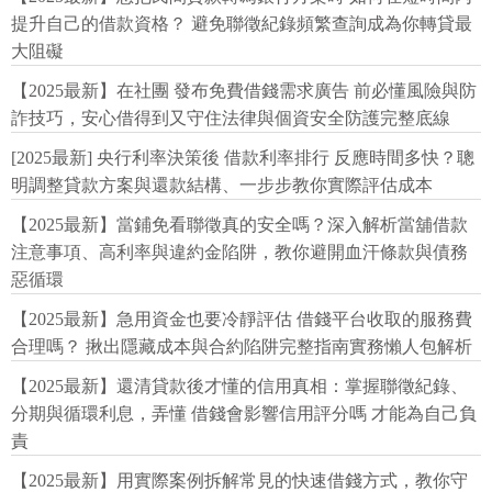
提升自己的借款資格？ 避免聯徵紀錄頻繁查詢成為你轉貸最
大阻礙
【2025最新】在社團 發布免費借錢需求廣告 前必懂風險與防
詐技巧，安心借得到又守住法律與個資安全防護完整底線
[2025最新] 央行利率決策後 借款利率排行 反應時間多快？聰
明調整貸款方案與還款結構、一步步教你實際評估成本
【2025最新】當鋪免看聯徵真的安全嗎？深入解析當舖借款
注意事項、高利率與違約金陷阱，教你避開血汗條款與債務
惡循環
【2025最新】急用資金也要冷靜評估 借錢平台收取的服務費
合理嗎？ 揪出隱藏成本與合約陷阱完整指南實務懶人包解析
【2025最新】還清貸款後才懂的信用真相：掌握聯徵紀錄、
分期與循環利息，弄懂 借錢會影響信用評分嗎 才能為自己負
責
【2025最新】用實際案例拆解常見的快速借錢方式，教你守