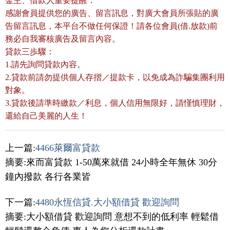
金主、借款人重要提醒：
感謝會員提供您的廣告、留言訊息，對廣大會員所張貼的廣
告留言訊息，本平台不做任何保證！請各位會員(借.放款)前
務必自我審核廣告及留言內容。
貸款三歩驟：
1.請先詢問貸款內容。
2.貸款前請勿提供個人存摺／提款卡，以免成為詐騙集團利用
對象。
3.貸款後請準時繳款／利息，個人信用無限好，請慬慎理財，
還給自己美麗的人生！
上一篇:
4466萊爾富貸款
摘要:來而富貸款 1-50萬來就借 24小時全年無休 30分
鐘內撥款 各行各業皆
下一篇:
4480永恆信貸.大小額借貸 歡迎詢問
摘要:大小額借貸 歡迎詢問 意想不到的低利率 輕鬆借