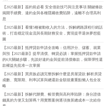
【2025最新】簽約前必看 安全借款技巧與注意事項 關鍵條款
揭開手續費、違約金與各種隱藏收費陷阱，遠離不合理高利
息
【2025最新】看懂5種被動收入的方法，拆解網路課程行銷話
術，打造穩定現金流與長期財務安全，實現提早退休夢想藍
圖
【2025最新】抵押貸款申請全攻略：信用評分、儲蓄、就業
與預【2025最新】提早清償、轉貸必讀：掌握抵押貸款申請
的6大關鍵步驟，先談好違約金與提前清償條款，保障彈性還
款權益先批准一次掌握
【2025最新】買房族必讀完整拆解什麼是房屋貸款 解析房貸
成數、寬限期、利率試算與總還款金額規畫重點懶人包全攻
略
【2025最新】拆解代辦費、帳管費與高利率陷阱：身分證借
錢真的方便又划算嗎？用實際案例逐項換算總成本一次給你