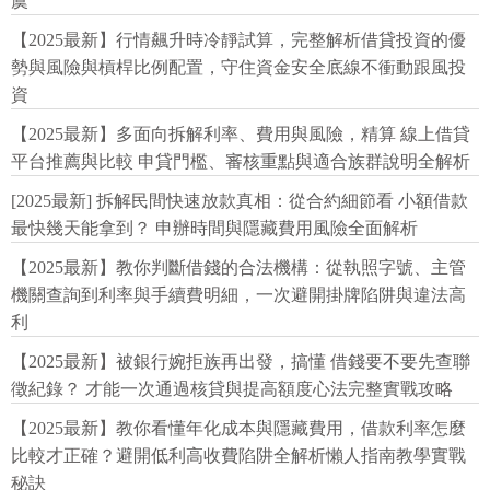
虞
【2025最新】行情飆升時冷靜試算，完整解析借貸投資的優
勢與風險與槓桿比例配置，守住資金安全底線不衝動跟風投
資
【2025最新】多面向拆解利率、費用與風險，精算 線上借貸
平台推薦與比較 申貸門檻、審核重點與適合族群說明全解析
[2025最新] 拆解民間快速放款真相：從合約細節看 小額借款
最快幾天能拿到？ 申辦時間與隱藏費用風險全面解析
【2025最新】教你判斷借錢的合法機構：從執照字號、主管
機關查詢到利率與手續費明細，一次避開掛牌陷阱與違法高
利
【2025最新】被銀行婉拒族再出發，搞懂 借錢要不要先查聯
徵紀錄？ 才能一次通過核貸與提高額度心法完整實戰攻略
【2025最新】教你看懂年化成本與隱藏費用，借款利率怎麼
比較才正確？避開低利高收費陷阱全解析懶人指南教學實戰
秘訣