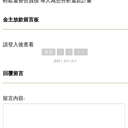
輕鬆還整合負債 專人為您分析還款計畫
金主放款留言板
請登入後查看
首頁
＞＞
<
>
資料 1 到 0 共 0
回覆留言
留言內容: