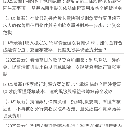
[2025最新] 合約簽下也別認命：從常見霸王條款檢視 借款合
同注意事項 ，掌握協商重點與依法維權實用攻略全解析指南
【2025最新】存款只剩幾位數卡費快到期別急著放棄借錢不
求人教你善用信用條件與分期協商重整財務一步步走出資金
危機
[2025最新] 收入穩定又 急需資金但沒有擔保 時，如何選擇合
法融資管道，兼顧核准率、負擔風險與現金流安全？
【2025最新】看懂當日放款借貸合約細節：利息算法、違約
金、提前清償與動用額度暗藏風險一次說清避開踩雷實戰重
點
[2025最新] 多家銀行利率方案怎麼比？掌握 借款合同注意事
項 才能看懂隱藏成本、違約風險與權益保障細節全攻略
【2025最新】搞懂銀行借錢流程：拆解制度規則、看懂審核
話術，不再被各分行業務說法牽著走、避免誤信不實承諾與
隱藏費用
【2025最新】想把民間貸款轉為銀行方案時 如何在短時間內