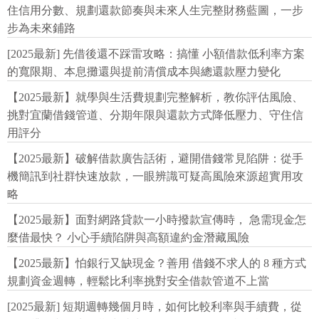
住信用分數、規劃還款節奏與未來人生完整財務藍圖，一步
步為未來鋪路
[2025最新] 先借後還不踩雷攻略：搞懂 小額借款低利率方案
的寬限期、本息攤還與提前清償成本與總還款壓力變化
【2025最新】就學與生活費規劃完整解析，教你評估風險、
挑對宜蘭借錢管道、分期年限與還款方式降低壓力、守住信
用評分
【2025最新】破解借款廣告話術，避開借錢常見陷阱：從手
機簡訊到社群快速放款，一眼辨識可疑高風險來源超實用攻
略
【2025最新】面對網路貸款一小時撥款宣傳時， 急需現金怎
麼借最快？ 小心手續陷阱與高額違約金潛藏風險
【2025最新】怕銀行又缺現金？善用 借錢不求人的 8 種方式
規劃資金週轉，輕鬆比利率挑對安全借款管道不上當
[2025最新] 短期週轉幾個月時，如何比較利率與手續費，從