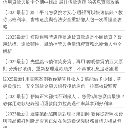
信用貸款與刷卡分期中找出 最佳借款選擇 的省息實戰攻略
【2025最新】線上平台怎麼挑才安心 哪裡可以快速借錢？教
你比較利率、審核速度與合法安全重點懶人包一次看懂全攻
略
【2025最新】短期週轉時選擇硬通貨貸款還是小額信貸？費
用結構、還款彈性、風險控管與典當流程實務比較懶人包全
解析
【2025最新】先盤點卡債信貸房貸，再用 聰明借貸的五大原
則 分辨好壞債、重新整理還款順序，不再被利息追著跑喔
[2025最新] 用實際案例教你精算月收入 2 萬能借多少錢，掌
握負債比、安全還款金額與銀行授信眉角、拉高核貸額度
【2025最新】薪轉正常卻找不到保人， 急需5萬怎麼借最快？
教你用繳款紀錄證明還款能力拉高過件率與拿到好利率
【2025最新】避開業配陷阱挑對理財規劃師 教你從證照收費
與商品偏好判斷是否真正站在你這邊保障財務目標與權益無