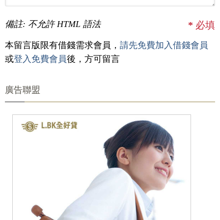
備註: 不允許 HTML 語法
*
必填
本留言版限有借錢需求會員，
請先免費加入借錢會員
或
登入免費會員
後，方可留言
廣告聯盟