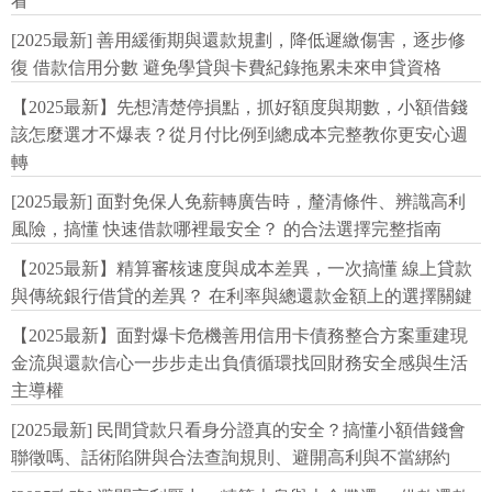
看
[2025最新] 善用緩衝期與還款規劃，降低遲繳傷害，逐步修
復 借款信用分數 避免學貸與卡費紀錄拖累未來申貸資格
【2025最新】先想清楚停損點，抓好額度與期數，小額借錢
該怎麼選才不爆表？從月付比例到總成本完整教你更安心週
轉
[2025最新] 面對免保人免薪轉廣告時，釐清條件、辨識高利
風險，搞懂 快速借款哪裡最安全？ 的合法選擇完整指南
【2025最新】精算審核速度與成本差異，一次搞懂 線上貸款
與傳統銀行借貸的差異？ 在利率與總還款金額上的選擇關鍵
【2025最新】面對爆卡危機善用信用卡債務整合方案重建現
金流與還款信心一步步走出負債循環找回財務安全感與生活
主導權
[2025最新] 民間貸款只看身分證真的安全？搞懂小額借錢會
聯徵嗎、話術陷阱與合法查詢規則、避開高利與不當綁約