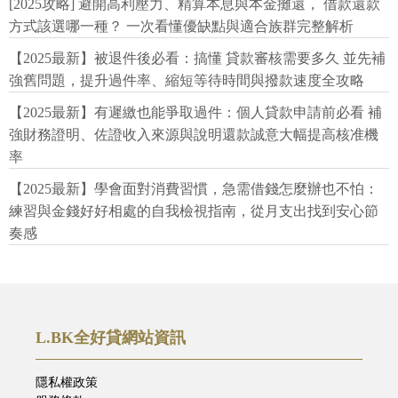
[2025攻略] 避開高利壓力、精算本息與本金攤還， 借款還款
方式該選哪一種？ 一次看懂優缺點與適合族群完整解析
【2025最新】被退件後必看：搞懂 貸款審核需要多久 並先補
強舊問題，提升過件率、縮短等待時間與撥款速度全攻略
【2025最新】有遲繳也能爭取過件：個人貸款申請前必看 補
強財務證明、佐證收入來源與說明還款誠意大幅提高核准機
率
【2025最新】學會面對消費習慣，急需借錢怎麼辦也不怕：
練習與金錢好好相處的自我檢視指南，從月支出找到安心節
奏感
L.BK全好貸網站資訊
隱私權政策