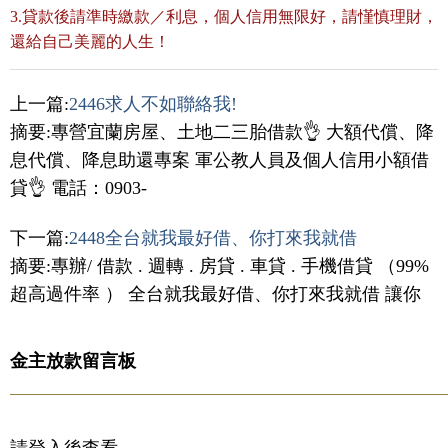
3.貸款後請準時繳款／利息，個人信用無限好，請慬慎理財，
還給自己美麗的人生！
上一篇:
2446求人不如聯絡我!
摘要:專營宜蘭房屋、土地二三胎借款👌 大額代償、降
息代償、降息助還專案 軍公教人員及個人信用小額借
貸👌 電話：0903-
下一篇:
2448全台就我最好借、你打來我就借
摘要:專辦/ 借款 . 週轉 . 房貸 . 車貸 . 手機借貸 （99%
超高過件率 ） 全台就我最好借、你打來我就借 讓你
金主放款留言板
請登入後查看