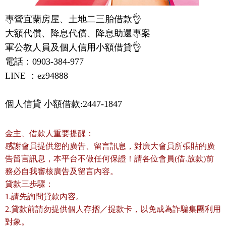
專營宜蘭房屋、土地二三胎借款👌

大額代償、降息代償、降息助還專案

軍公教人員及個人信用小額借貸👌

電話：0903-384-977

LINE ：ez94888
個人信貸 小額借款:2447-1847
金主、借款人重要提醒：
感謝會員提供您的廣告、留言訊息，對廣大會員所張貼的廣
告留言訊息，本平台不做任何保證！請各位會員(借.放款)前
務必自我審核廣告及留言內容。
貸款三歩驟：
1.請先詢問貸款內容。
2.貸款前請勿提供個人存摺／提款卡，以免成為詐騙集團利用
對象。