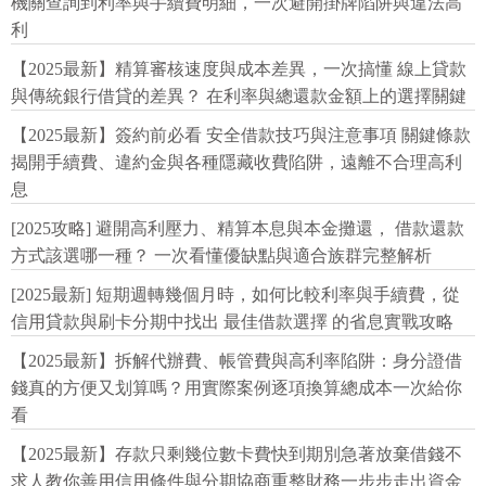
機關查詢到利率與手續費明細，一次避開掛牌陷阱與違法高
利
【2025最新】精算審核速度與成本差異，一次搞懂 線上貸款
與傳統銀行借貸的差異？ 在利率與總還款金額上的選擇關鍵
【2025最新】簽約前必看 安全借款技巧與注意事項 關鍵條款
揭開手續費、違約金與各種隱藏收費陷阱，遠離不合理高利
息
[2025攻略] 避開高利壓力、精算本息與本金攤還， 借款還款
方式該選哪一種？ 一次看懂優缺點與適合族群完整解析
[2025最新] 短期週轉幾個月時，如何比較利率與手續費，從
信用貸款與刷卡分期中找出 最佳借款選擇 的省息實戰攻略
【2025最新】拆解代辦費、帳管費與高利率陷阱：身分證借
錢真的方便又划算嗎？用實際案例逐項換算總成本一次給你
看
【2025最新】存款只剩幾位數卡費快到期別急著放棄借錢不
求人教你善用信用條件與分期協商重整財務一步步走出資金