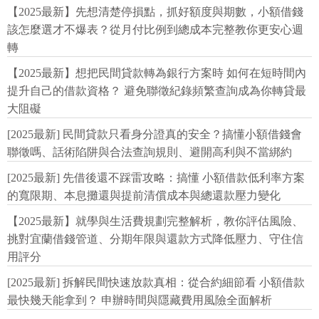
【2025最新】先想清楚停損點，抓好額度與期數，小額借錢
該怎麼選才不爆表？從月付比例到總成本完整教你更安心週
轉
【2025最新】想把民間貸款轉為銀行方案時 如何在短時間內
提升自己的借款資格？ 避免聯徵紀錄頻繁查詢成為你轉貸最
大阻礙
[2025最新] 民間貸款只看身分證真的安全？搞懂小額借錢會
聯徵嗎、話術陷阱與合法查詢規則、避開高利與不當綁約
[2025最新] 先借後還不踩雷攻略：搞懂 小額借款低利率方案
的寬限期、本息攤還與提前清償成本與總還款壓力變化
【2025最新】就學與生活費規劃完整解析，教你評估風險、
挑對宜蘭借錢管道、分期年限與還款方式降低壓力、守住信
用評分
[2025最新] 拆解民間快速放款真相：從合約細節看 小額借款
最快幾天能拿到？ 申辦時間與隱藏費用風險全面解析