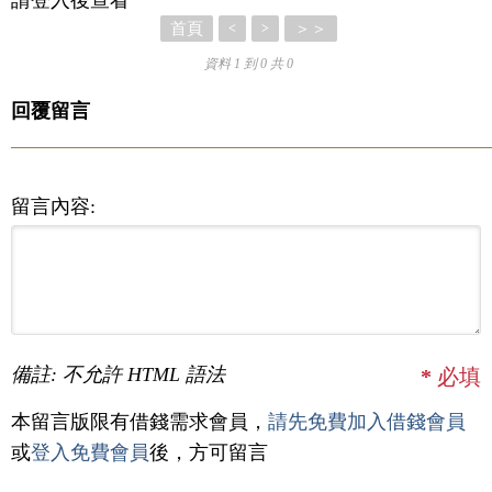
首頁
＞＞
<
>
資料 1 到 0 共 0
回覆留言
留言內容:
備註: 不允許 HTML 語法
*
必填
本留言版限有借錢需求會員，
請先免費加入借錢會員
或
登入免費會員
後，方可留言