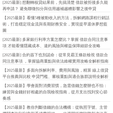
[2025最新] 想翻轉核貸結果前，先搞清楚 借款被拒後多久能
再申請？ 避免聯徵扣分與信用越補越糟影響之後申貸
【2025最新】看懂5種被動收入的方法，拆解網路課程行銷話
術，打造穩定現金流與長期財務安全，實現提早退休夢想藍
圖
[2025最新] 多家銀行利率方案怎麼比？掌握 借款合同注意事
項 才能看懂隱藏成本、違約風險與權益保障細節全攻略
[2025最新] 合約簽下也別認命：從常見霸王條款檢視 借款合
同注意事項 ，掌握協商重點與依法維權實用攻略全解析指南
【2025最新】多面向拆解利率、費用與風險，精算 線上借貸
平台推薦與比較 申貸門檻、審核重點與適合族群說明全解析
【2025最新】學會面對消費習慣，急需借錢怎麼辦也不怕：
練習與金錢好好相處的自我檢視指南，從月支出找到安心節
奏感
【2025最新】教你判斷借錢的合法機構：從執照字號、主管