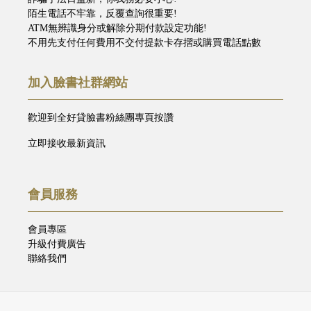
陌生電話不牢靠，反覆查詢很重要!
ATM無辨識身分或解除分期付款設定功能!
不用先支付任何費用不交付提款卡存摺或購買電話點數
加入臉書社群網站
歡迎到全好貸臉書粉絲團專頁按讚
立即接收最新資訊
會員服務
會員專區
升級付費廣告
聯絡我們