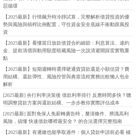
惡循環
【2025最新】行情飆升時冷靜試算，完整解析借貸投資的優
勢與風險與槓桿比例配置，守住資金安全底線不衝動跟風投
資
【2025最新】看懂當日放款借貸合約細節：利息算法、違約
金、提前清償與動用額度暗藏風險一次說清避開踩雷實戰重
點
【2025最新】短期週轉時選擇硬通貨貸款還是小額信貸？費
用結構、還款彈性、風險控管與典當流程實務比較懶人包全
解析
[2025最新] 央行利率決策後 借款利率排行 反應時間多快？聰
明調整貸款方案與還款結構、一步步教你實際評估成本
[2025最新] 面對免保人免薪轉廣告時，釐清條件、辨識高利
風險，搞懂 快速借款哪裡最安全？ 的合法選擇完整指南
【2025最新】有遲繳也能爭取過件：個人貸款申請前必看 補