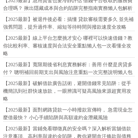
【2025最新】急用資金也要冷靜評估 借錢平台收取的服務費
合理嗎？ 揪出隱藏成本與合約陷阱完整指南實務懶人包解析
【2025最新】被退件後必看：搞懂 貸款審核需要多久 並先補
強舊問題，提升過件率、縮短等待時間與撥款速度全攻略
【2025最新】線上平台怎麼挑才安心 哪裡可以快速借錢？教
你比較利率、審核速度與合法安全重點懶人包一次看懂全攻
略
【2025最新】寬限期後省利息實務解析：善用 什麼是房貸多
付？ 聰明補回前期支出與風險注意重點一次完整說明懶人包
【2025最新】破解借款廣告話術，避開借錢常見陷阱：從手
機簡訊到社群快速放款，一眼辨識可疑高風險來源超實用攻
略
【2025最新】面對網路貸款一小時撥款宣傳時， 急需現金怎
麼借最快？ 小心手續陷阱與高額違約金潛藏風險
【2025最新】當鋪免看聯徵真的安全嗎？深入解析當舖借款
注意事項、高利率與違約金陷阱，教你避開血汗條款與債務