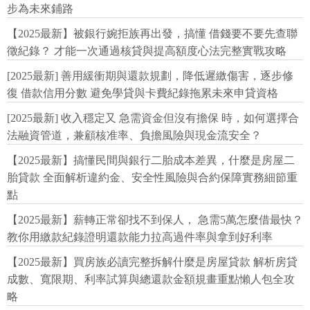
步為未來鋪路
【2025最新】被銀行婉拒族再出發，搞懂 借錢要不要先查聯
徵紀錄？ 才能一次通過核貸與提高額度心法完整實戰攻略
[2025最新] 善用緩衝期與還款規劃，降低遲繳傷害，逐步修
復 借款信用分數 避免學貸與卡費紀錄拖累未來申貸資格
[2025最新] 收入穩定又 急需資金但沒有擔保 時，如何選擇合
法融資管道，兼顧核准率、負擔風險與現金流安全？
【2025最新】搞懂民間與銀行二胎成本差異，什麼是房屋二
胎貸款 全面解析違約金、安全性風險與合約保障實務細節重
點
【2025最新】薪轉正常卻找不到保人， 急需5萬怎麼借最快？
教你用繳款紀錄證明還款能力拉高過件率與拿到好利率
【2025最新】買房族必讀完整拆解什麼是房屋貸款 解析房貸
成數、寬限期、利率試算與總還款金額規畫重點懶人包全攻
略