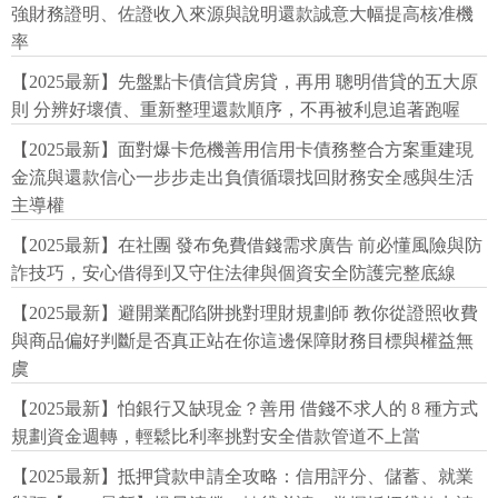
強財務證明、佐證收入來源與說明還款誠意大幅提高核准機
率
【2025最新】先盤點卡債信貸房貸，再用 聰明借貸的五大原
則 分辨好壞債、重新整理還款順序，不再被利息追著跑喔
【2025最新】面對爆卡危機善用信用卡債務整合方案重建現
金流與還款信心一步步走出負債循環找回財務安全感與生活
主導權
【2025最新】在社團 發布免費借錢需求廣告 前必懂風險與防
詐技巧，安心借得到又守住法律與個資安全防護完整底線
【2025最新】避開業配陷阱挑對理財規劃師 教你從證照收費
與商品偏好判斷是否真正站在你這邊保障財務目標與權益無
虞
【2025最新】怕銀行又缺現金？善用 借錢不求人的 8 種方式
規劃資金週轉，輕鬆比利率挑對安全借款管道不上當
【2025最新】抵押貸款申請全攻略：信用評分、儲蓄、就業