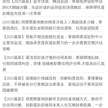
與預【2025最新】提早清償、轉貸必讀：掌握抵押貸款申請
的6大關鍵步驟，先談好違約金與提前清償條款，保障彈性還
款權益先批准一次掌握
[2025最新] 用實際案例教你精算月收入 2 萬能借多少錢，掌
握負債比、安全還款金額與銀行授信眉角、拉高核貸額度
【2025最新】景氣不穩也能穩住資金：掌握商業貸款對中小
企業現金流、風險承受度與還款壓力的一步步實務完整評估
攻略
【2025最新】還清貸款後才懂的信用真相：掌握聯徵紀錄、
分期與循環利息，弄懂 借錢會影響信用評分嗎 才能為自己負
責
【2025最新】搞懂銀行借錢流程：拆解制度規則、看懂審核
話術，不再被各分行業務說法牽著走、避免誤信不實承諾與
隱藏費用
【2025最新】用實際案例拆解常見的快速借錢方式，教你守
住信用分數、規劃還款節奏與未來人生完整財務藍圖，一步