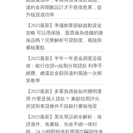
違約金與期數設計才不愈借愈累，提
升核貸成功率
【2025最新】準備創業卻缺啟動資金
攻略 可以用保險、股票做為借錢的擔
保品嗎？完整解析可貸額度、風險與
審核重點
【2025最新】半年一年資金調度這樣
借：銀行信貸vs短期分期貸款 利率手
續費、總還款金額與違約風險一次精
算教學
【2025最新】多重負債族如何聰明運
用 什麼是個人貸款？ 兼顧信用評分、
房貸與車貸條件不踩銀行審核地雷
【2025最新】黑名單話術全解析：保
證過件、免審核、先收手續一律封
鎖，24 小時即時借款辨識詐騙與快速