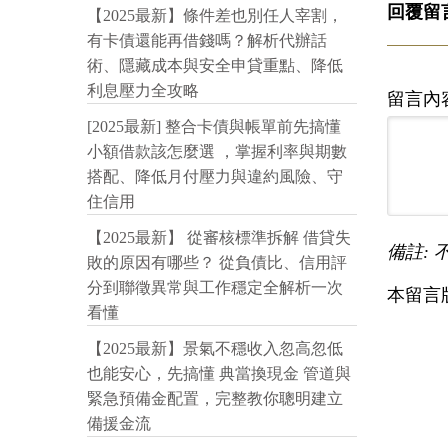
回覆留
【2025最新】條件差也別任人宰割，
有卡債還能再借錢嗎？解析代辦話
術、隱藏成本與安全申貸重點、降低
利息壓力全攻略
留言內
[2025最新] 整合卡債與帳單前先搞懂
小額借款該怎麼選 ，掌握利率與期數
搭配、降低月付壓力與違約風險、守
住信用
【2025最新】 從審核標準拆解 借貸失
備註: 
敗的原因有哪些？ 從負債比、信用評
分到聯徵異常與工作穩定全解析一次
本留言
看懂
【2025最新】景氣不穩收入忽高忽低
也能安心，先搞懂 典當換現金 管道與
緊急預備金配置，完整教你聰明建立
備援金流