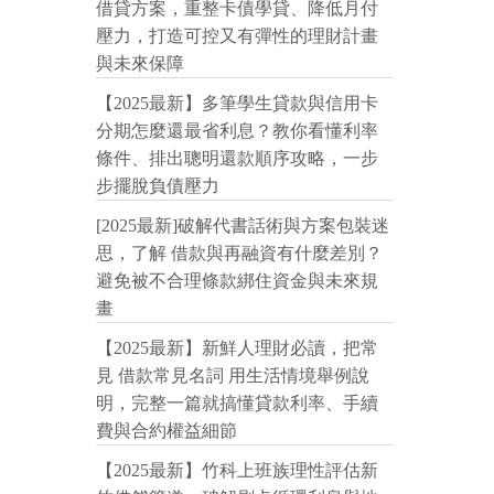
借貸方案，重整卡債學貸、降低月付
壓力，打造可控又有彈性的理財計畫
與未來保障
【2025最新】多筆學生貸款與信用卡
分期怎麼還最省利息？教你看懂利率
條件、排出聰明還款順序攻略，一步
步擺脫負債壓力
[2025最新]破解代書話術與方案包裝迷
思，了解 借款與再融資有什麼差別？
避免被不合理條款綁住資金與未來規
畫
【2025最新】新鮮人理財必讀，把常
見 借款常見名詞 用生活情境舉例說
明，完整一篇就搞懂貸款利率、手續
費與合約權益細節
【2025最新】竹科上班族理性評估新