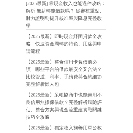
[2025最新] 靠現金收入也能過件攻略：
解析 無薪轉能借款嗎？ 從審核重點、
財力證明到提升核准率與降息完整教
學
【2025最新】即時現金紓困貸款全攻
略：快速資金周轉的特色、用途與申
請流程
【2025最新】整合信用卡負債前必
讀：哪些平台的借款最安全又合法？
比較管道、利率、手續費與合約細節
完整解析懶人包
【2025最新】呆帳協商中也能善用不
良信用無擔保借款？完整解析風險評
估、整合方案與現金流重建實戰關鍵
技巧全攻略
【2025最新】穩定收入族善用軍公教