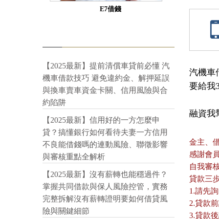
E7借錢
【2025最新】提前清償車貸前必懂 汽
汽機車
機車借款技巧 避免違約金、解押延誤
要給我
與換車賣車資金卡關、信用風險與合
約陷阱
融資我幫你
【2025最新】信用好的一方怎麼申
貸？搞懂銀行如何看待夫妻一方信用
金主、
不良能借錢嗎的連動風險、聯徵影響
感謝會
與審核重點全解析
自我審
【2025最新】沒有薪轉也能穩過件？
貸款三
掌握共同借款與保人風險控管，實務
1.請先
完整拆解沒有薪轉證明要如何借貸風
2.貸
險與關鍵細節
3.貸