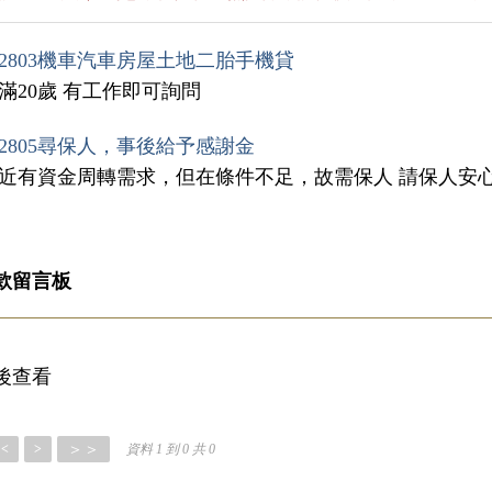
2803機車汽車房屋土地二胎手機貸
滿20歲 有工作即可詢問
2805尋保人，事後給予感謝金
最近有資金周轉需求，但在條件不足，故需保人 請保人安
款留言板
後查看
＞＞
<
>
資料 1 到 0 共 0