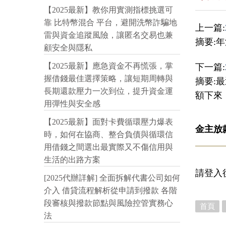
【2025最新】教你用實測指標挑選可
靠 比特幣混合 平台，避開洗幣詐騙地
上一篇:
雷與資金追蹤風險，讓匿名交易也兼
摘要:年
顧安全與隱私
【2025最新】應急資金不再慌張，掌
下一篇:
握借錢最佳選擇策略，讓短期周轉與
摘要:
長期還款壓力一次到位，提升資金運
額下來
用彈性與安全感
【2025最新】面對卡費循環壓力爆表
金主放
時，如何在協商、整合負債與循環信
用借錢之間選出最實際又不傷信用與
生活的出路方案
請登入
[2025代辦詳解] 全面拆解代書公司如何
介入 借貸流程解析從申請到撥款 各階
段審核與撥款節點與風險控管實務心
首頁
法