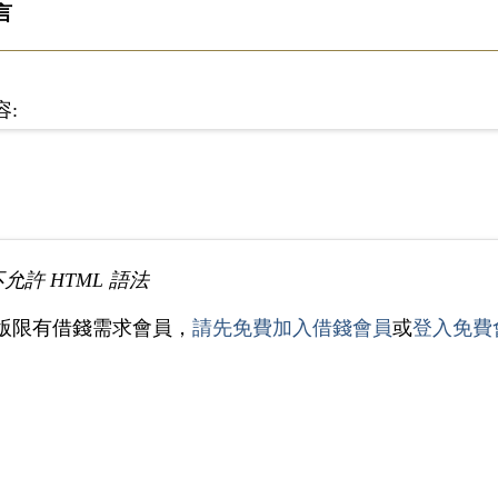
言
容:
不允許 HTML 語法
版限有借錢需求會員，
請先免費加入借錢會員
或
登入免費