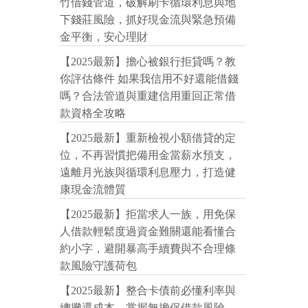
竹借錢管道，破解刷卡循環利息與地
下錢莊風險，抓好現金流與緊急預備
金平衡，安心理財
【2025最新】擔心被銀行拒貸嗎？教
你評估條件 如果我信用不好還能借錢
嗎？合法管道與重建信用重回正常借
款資格全攻略
【2025最新】重新檢視小額借貸的定
位，不再習慣把備用金當薪水預支，
遠離月光族與循環利息壓力，打造健
康現金流體質
【2025最新】拒當求人一族，用免保
人借款輕鬆度過資金難關還能看懂合
約小字，避開暴高手續費與不合理條
款風險守護荷包
【2025最新】整合卡債前必懂利率與
總攤還成本，掌握無擔保借款風險、