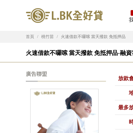
首頁
桃竹苗
火速借款不囉嗦 當天撥款 免抵押品
火速借款不囉嗦 當天撥款 免抵押品-融資
廣告聯盟
放款
最多