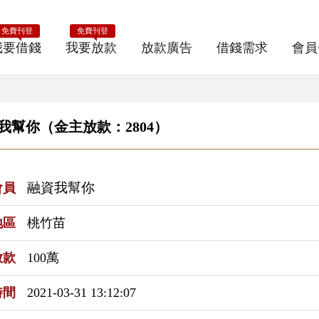
免費刊登
免費刊登
我要借錢
我要放款
放款廣告
借錢需求
會員
我幫你（金主放款：2804）
融資我幫你
會員
地區
桃竹苗
放款
100萬
時間
2021-03-31 13:12:07