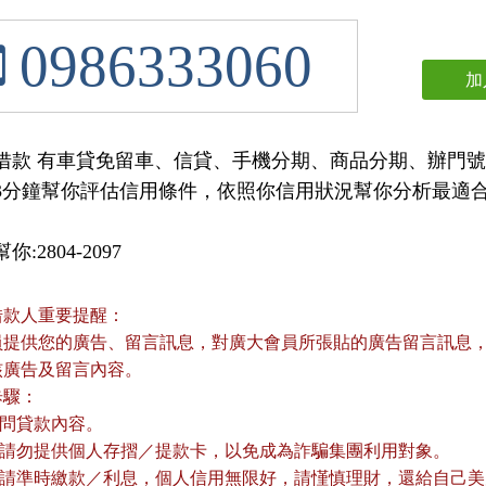
0986333060
加
借款 有車貸免留車、信貸、手機分期、商品分期、辦門
3分鐘幫你評估信用條件，依照你信用狀況幫你分析最適
:2804-2097
借款人重要提醒：
員提供您的廣告、留言訊息，對廣大會員所張貼的廣告留言訊息，本
核廣告及留言內容。
歩驟：
詢問貸款內容。
款前請勿提供個人存摺／提款卡，以免成為詐騙集團利用對象。
款後請準時繳款／利息，個人信用無限好，請慬慎理財，還給自己