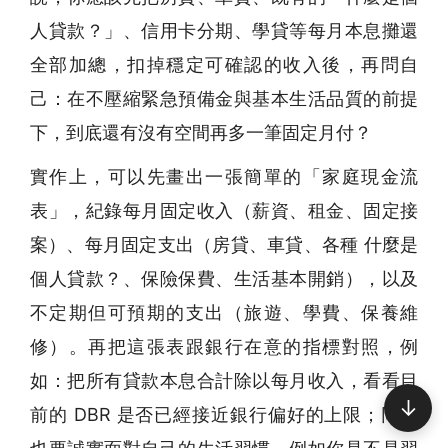
人貸款？」、信用卡分期、學貸等每月本息攤還
全部加總，扣掉穩定可確認的收入後，再問自
己：在不壓縮緊急預備金與基本生活品質的前提
下，到底還有沒有空間再多一筆固定月付？
實作上，可以先畫出一張簡單的「家庭現金流
表」，紀錄每月固定收入（薪資、租金、固定接
案）、每月固定支出（房貸、車貸、各種 什麼是
個人貸款？、保險保費、生活基本開銷），以及
不定期但可預期的支出（旅遊、學費、保養維
修）。再把這張表跟銀行在意的指標對照，例
如：把所有貸款本息合計除以每月收入，看看目
↓
前的 DBR 是否已經接近銀行偏好的上限；同時