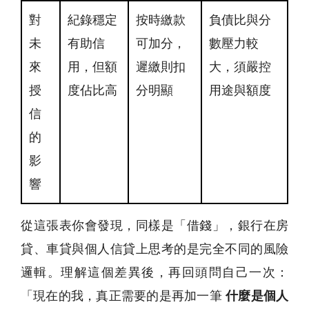
對
紀錄穩定
按時繳款
負債比與分
未
有助信
可加分，
數壓力較
來
用，但額
遲繳則扣
大，須嚴控
授
度佔比高
分明顯
用途與額度
信
的
影
響
從這張表你會發現，同樣是「借錢」，銀行在房
貸、車貸與個人信貸上思考的是完全不同的風險
邏輯。理解這個差異後，再回頭問自己一次：
「現在的我，真正需要的是再加一筆
什麼是個人