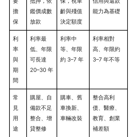
要
抵押，依
保，視車
信用與還款
擔
鑑價成數
齡與殘值
能力為基礎
保
放款
決定額度
利
利率最
利率中
利率相對
率
低、年限
等、年限
高、年限約
與
可長達
約 3–7 年
3–7 年不等
期
20–30 年
間
常
購屋、自
購車、舊
整合高利
見
備款不足
車換新、
债、醫療、
用
整合、增
車輛改裝
教育、創業
途
貸整修
補差額