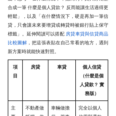
合成一筆 什麼是個人貸款？ 反而能讓生活過得更
輕鬆」，以及「在什麼情況下，硬是再加一筆信
貸，只會讓未來要增貸或轉貸時被銀行貼上保守
標籤」。延伸閱讀可以搭配
房貸車貸與信貸商品
比較圖解
，把這張表貼在自己常看的地方，遇到
新方案時就能快速對照。
項
房貸
車貸
個人信貸
目
（什麼是個
人貸款？ 實
務版）
主
不動產做
車輛做擔
完全以個人