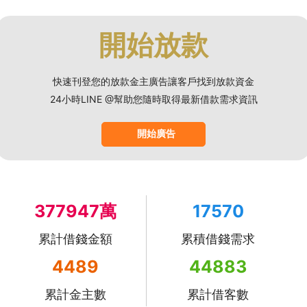
開始放款
快速刊登您的放款金主廣告讓客戶找到放款資金
24小時LINE @幫助您隨時取得最新借款需求資訊
開始廣告
377947萬
17570
累計借錢金額
累積借錢需求
4489
44883
累計金主數
累計借客數