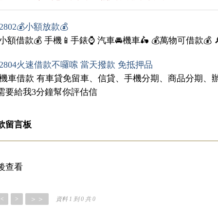
2802💰小額放款💰
小額借款💰 手機📱手錶⌚️ 汽車🚘機車🛵 💰萬物可借款💰 🔎了
2804火速借款不囉嗦 當天撥款 免抵押品
汽機車借款 有車貸免留車、信貸、手機分期、商品分期、
需要給我3分鐘幫你評估信
款留言板
後查看
＞＞
<
>
資料 1 到 0 共 0