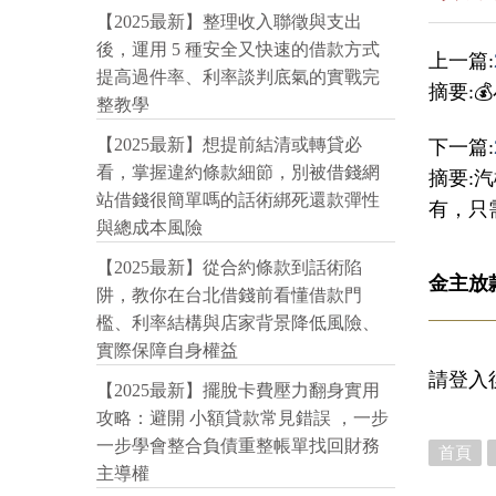
【2025最新】整理收入聯徵與支出
後，運用 5 種安全又快速的借款方式
上一篇:
提高過件率、利率談判底氣的實戰完
摘要:💰
整教學
【2025最新】想提前結清或轉貸必
下一篇:
看，掌握違約條款細節，別被借錢網
摘要:
站借錢很簡單嗎的話術綁死還款彈性
有，只
與總成本風險
【2025最新】從合約條款到話術陷
金主放
阱，教你在台北借錢前看懂借款門
檻、利率結構與店家背景降低風險、
實際保障自身權益
請登入
【2025最新】擺脫卡費壓力翻身實用
攻略：避開 小額貸款常見錯誤 ，一步
一步學會整合負債重整帳單找回財務
首頁
主導權