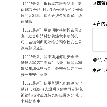
回覆留
【2025最新】拆解網路廣告話術，教
你辨識 合法且快速的借錢方式 並全面
避開高利率、違約金與各種隱藏手續
費風險
留言內
【2025最新】用聰明財務槓桿布局資
產：結合申請貸款的注意事項與技
巧，在獲利與風險控管間拿捏安全界
線兼顧現金流
【2025最新】開學前如何用安全學生
備註: 
借錢方案搞定學費生活費，避開高利
貸陷阱與偽裝分期、分辨合法管道一
本留言
步一步安心規劃
【2025最新】信用普通也能穩健 安全
借錢 ，抓好收入證明與額度設定避免
被銀行拒貸並維持良好信用評分與未
來貸款條件