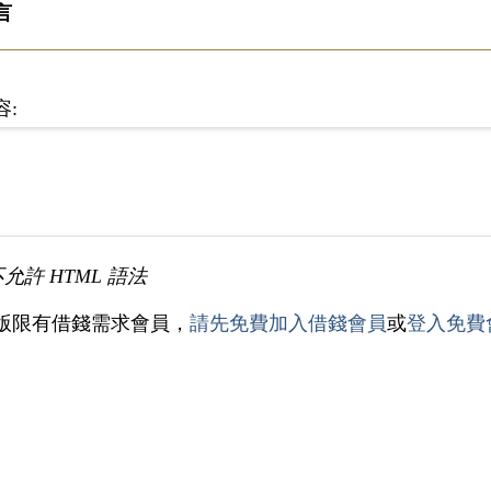
言
容:
不允許 HTML 語法
版限有借錢需求會員，
請先免費加入借錢會員
或
登入免費