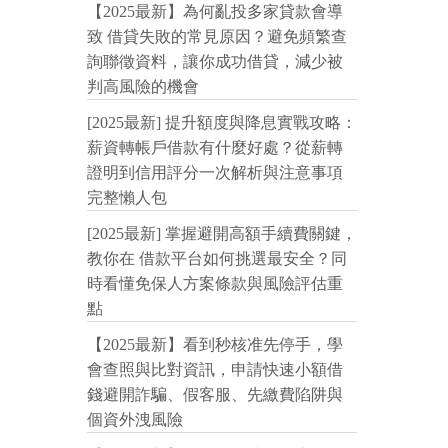
【2025最新】為何亂投多家貸款會導
致 借貸失敗的常見原因？避免頻繁查
詢聯徵資料，讓你成功借貸，減少被
判高風險的機會
[2025最新] 提升額度與降息實戰攻略：
薪資轉帳戶借款有什麼好處？從薪轉
證明到信用評分一次解析與注意事項
完整懶人包
[2025最新] 掌握避開高額手續費關鍵，
教你在 借款平台如何挑選最安全？同
時看懂免保人方案條款與風險評估重
點
【2025最新】看到秒核准先停手，學
會查照與比對資訊，申請快速小額借
錢避開詐騙、假客服、先繳費陷阱與
個資外洩風險