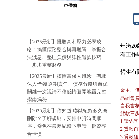
E7借錢
【2025最新】擺脫高利壓力必學攻
年滿20歲
略：搞懂債務整合與再融資，掌握合
有工作
法減息、整理負債與彈性還款技巧，
一步步重整財務
哲生有限公
【2025最新】搞懂當保人風險：有聯
保人借錢 逾期責任、債務分攤與自保
金主、
關鍵一次說清不傷感情避開地雷完整
感謝會
指南揭秘
自我審
【2025最新】你知道 聯徵紀錄多久會
貸款三
刪除？了解規則，安排申貸時間順
1.請先
序，避免在最差紀錄下申請，輕鬆整
2.貸
合卡債
3.貸