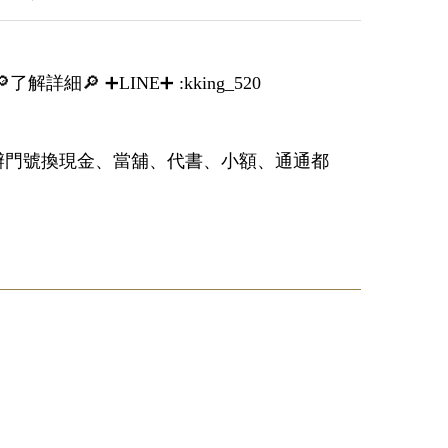
解詳細🔎 ➕LINE➕ :kking_520
辦門號換現金、當舖、代書、小額、通通都