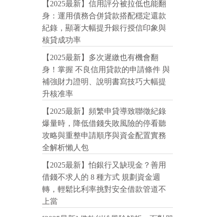
【2025最新】信用評分被拉低也能翻
身：運用債務合併貸款搭配穩定還款
紀錄，顯著大幅提升銀行授信印象與
核貸成功率
【2025最新】多次遲繳也有機會翻
身！掌握 不良信用貸款的申請條件 與
補強財力證明、說明書寫技巧大幅提
升核准率
【2025最新】頻繁申貸導致聯徵紀錄
爆量時，降低借錢失敗風險的停看聽
攻略與重整申請順序與資金配置實務
全解析懶人包
【2025最新】怕銀行又缺現金？善用
借錢不求人的 8 種方式 規劃資金週
轉，輕鬆比利率挑對安全借款管道不
上當