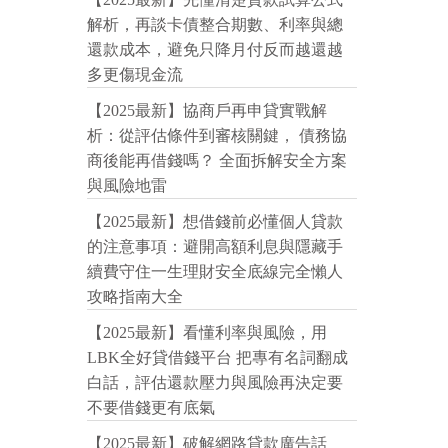
解析，再談卡債整合期數、利率與總
還款成本，避免只降月付反而越還越
多更傷現金流
【2025最新】協商戶再申貸實戰解
析：從評估條件到審核關鍵， 債務協
商後能再借錢嗎？ 全面拆解安全方案
與風險地雷
【2025最新】想借錢前必懂個人貸款
的注意事項：避開高額利息與隱藏手
續費守住一生理財安全底線完全懶人
攻略指南大全
【2025最新】看懂利率與風險，用
LBK全好貸借錢平台 把專有名詞翻成
白話，評估還款壓力與風險再決定要
不要借錢更有底氣
【2025最新】破解網路貸款廣告話