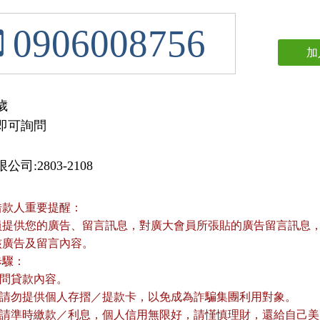
0906008756
加


即可詢問
司:2803-2108
借款人重要提醒：
員提供您的廣告、留言訊息，對廣大會員所張貼的廣告留言訊息，本
核廣告及留言內容。
歩驟：
詢問貸款內容。
款前請勿提供個人存摺／提款卡，以免成為詐騙集團利用對象。
款後請準時繳款／利息，個人信用無限好，請慬慎理財，還給自己