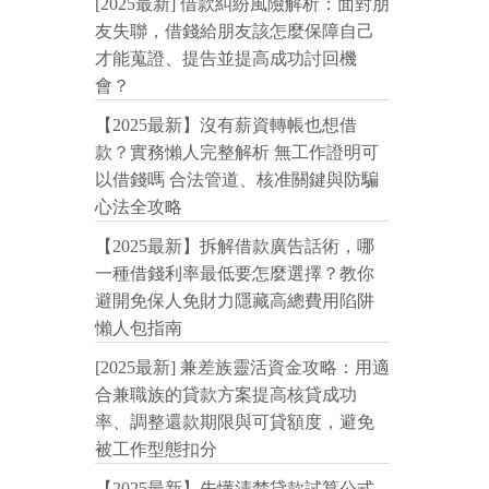
[2025最新] 借款糾紛風險解析：面對朋
友失聯，借錢給朋友該怎麼保障自己
才能蒐證、提告並提高成功討回機
會？
【2025最新】沒有薪資轉帳也想借
款？實務懶人完整解析 無工作證明可
以借錢嗎 合法管道、核准關鍵與防騙
心法全攻略
【2025最新】拆解借款廣告話術，哪
一種借錢利率最低要怎麼選擇？教你
避開免保人免財力隱藏高總費用陷阱
懶人包指南
[2025最新] 兼差族靈活資金攻略：用適
合兼職族的貸款方案提高核貸成功
率、調整還款期限與可貸額度，避免
被工作型態扣分
【2025最新】先懂清楚貸款試算公式