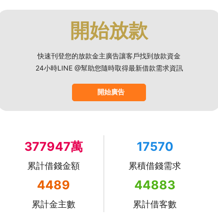
開始放款
快速刊登您的放款金主廣告讓客戶找到放款資金
24小時LINE @幫助您隨時取得最新借款需求資訊
開始廣告
377947萬
17570
累計借錢金額
累積借錢需求
4489
44883
累計金主數
累計借客數