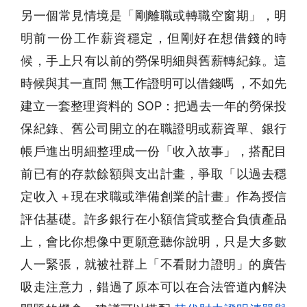
另一個常見情境是「剛離職或轉職空窗期」，明
明前一份工作薪資穩定，但剛好在想借錢的時
候，手上只有以前的勞保明細與舊薪轉紀錄。這
時候與其一直問 無工作證明可以借錢嗎 ，不如先
建立一套整理資料的 SOP：把過去一年的勞保投
保紀錄、舊公司開立的在職證明或薪資單、銀行
帳戶進出明細整理成一份「收入故事」，搭配目
前已有的存款餘額與支出計畫，爭取「以過去穩
定收入＋現在求職或準備創業的計畫」作為授信
評估基礎。許多銀行在小額信貸或整合負債產品
上，會比你想像中更願意聽你說明，只是大多數
人一緊張，就被社群上「不看財力證明」的廣告
吸走注意力，錯過了原本可以在合法管道內解決