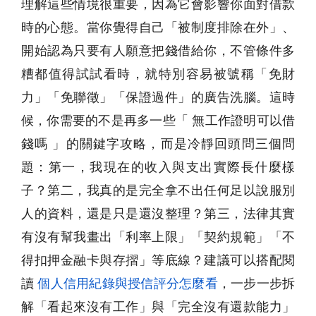
理解這些情境很重要，因為它會影響你面對借款
時的心態。當你覺得自己「被制度排除在外」、
開始認為只要有人願意把錢借給你，不管條件多
糟都值得試試看時，就特別容易被號稱「免財
力」「免聯徵」「保證過件」的廣告洗腦。這時
候，你需要的不是再多一些「 無工作證明可以借
錢嗎 」的關鍵字攻略，而是冷靜回頭問三個問
題：第一，我現在的收入與支出實際長什麼樣
子？第二，我真的是完全拿不出任何足以說服別
人的資料，還是只是還沒整理？第三，法律其實
有沒有幫我畫出「利率上限」「契約規範」「不
得扣押金融卡與存摺」等底線？建議可以搭配閱
讀
個人信用紀錄與授信評分怎麼看
，一步一步拆
解「看起來沒有工作」與「完全沒有還款能力」