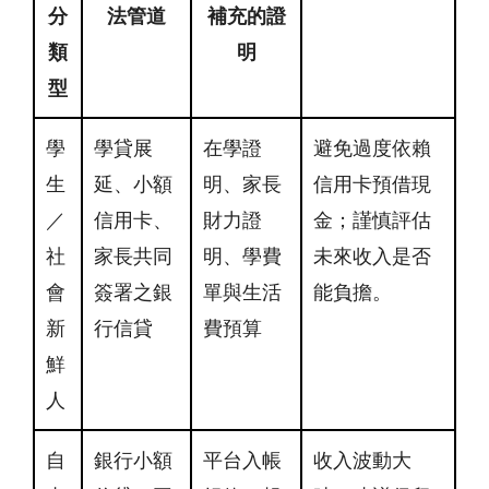
分
法管道
補充的證
類
明
型
學
學貸展
在學證
避免過度依賴
生
延、小額
明、家長
信用卡預借現
／
信用卡、
財力證
金；謹慎評估
社
家長共同
明、學費
未來收入是否
會
簽署之銀
單與生活
能負擔。
新
行信貸
費預算
鮮
人
自
銀行小額
平台入帳
收入波動大