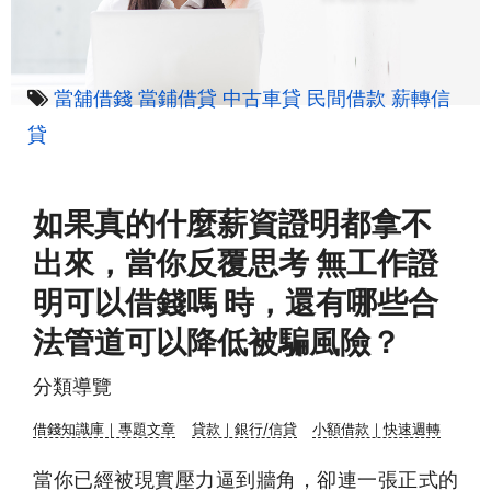
當舖借錢
當鋪借貸
中古車貸
民間借款
薪轉信
貸
如果真的什麼薪資證明都拿不
出來，當你反覆思考 無工作證
明可以借錢嗎 時，還有哪些合
法管道可以降低被騙風險？
分類導覽
借錢知識庫｜專題文章
貸款｜銀行/信貸
小額借款｜快速週轉
當你已經被現實壓力逼到牆角，卻連一張正式的