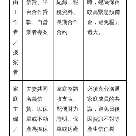
由
信貸、平
紀錄、報
時，建議保留
工
台合作貸
稅資料、
較高緊急預備
作
款、自營
長期合作
金，避免壓力
者
業者專案
合約
過大。
／
接
案
者
家
夫妻共同
家庭整體
必須充分溝通
庭
名義信
收支表、
家庭成員的共
主
貸、以保
配偶財力
識，避免日後
婦
單或不動
證明、保
因資訊不對等
／
產為擔保
單或房產
產生信任裂