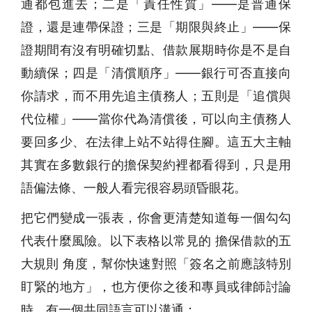
通都包進去；二是「責任性質」——是普通保
證，還是連帶保證；三是「期限與終止」——保
證期間有沒有明確切點、借款展期時你是不是自
動續保；四是「清償順序」——銀行可否直接向
你請求，而不用先追主債務人；五則是「追償與
代位權」——當你代為清償後，可以向主債務人
要回多少、在法律上站不站得住腳。這五大主軸
其實在多數銀行的擔保契約裡都看得到，只是用
語偏法條、一般人看完很容易頭昏眼花。
把它們變成一張表，你會更清楚知道每一個勾勾
代表什麼風險。以下表格以常見的 擔保借款的五
大規則 角度，幫你快速對照「簽名之前應該特別
盯緊的地方」，也方便你之後和專員或律師討論
時，有一個共同語言可以溝通：