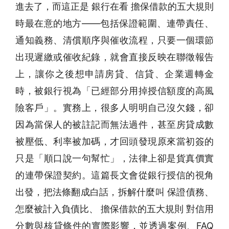
進去了，而這正是 銀行在看 擔保借款的五大規則
時最在意的地方——包括保證範圍、連帶責任、
通知義務、清償順序與催收流程，只要一個環節
出現遲繳或催收紀錄，就會直接反映在聯徵報告
上，讓你之後想申請房貸、信貸、企業週轉金
時，被銀行視為「已經部分用掉授信額度的高風
險客戶」。實務上，很多人明明自己沒欠錢，卻
因為當保人的被註記而無法過件，甚至房貸成數
被壓低、利率被加碼，才回頭發現原來當初簽的
只是「順口說一句幫忙」，法律上卻是貨真價實
的連帶保證契約。這篇長文會從銀行授信的視角
出發，把法條翻成白話，拆解什麼叫 保證債務、
怎麼被計入負債比、 擔保借款的五大規則 對信用
分數與核貸條件的實際影響，並透過案例、FAQ