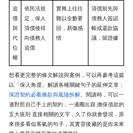
追
依民法規
實務上往往
清償前先與
償
定，保人
難以全數要
債務人簽認
與
清償後得
回，易傷感
帳或還款協
代
向債務人
情
議，留證據
位
追償
權
想看更完整的條文解說與案例，可以再參考這篇
以「保人角度」解讀各種關鍵句子的延伸文章：
保證契約必看條款與風險拆解
。閱讀時，可以一
邊對照自己手上的契約，一邊圈出跟 擔保借款的
五大規則 直接相關的文字，久了你就會發現，原
來很多看似客氣的句子，其實背後藏的是你未來