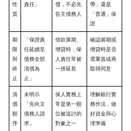
性
責任」
償，不必先
帶」還是
質
告主債務人
「普通」保
證
期
「保證責
借款展期、
確認展期或
限
任延續至
增貸時，保
增貸時是否
與
債務全部
人責任常被
需重簽或再
終
清償為
一併延長
取得同意
止
止」
清
未明示
保人實務上
理解銀行實
償
「先向主
常是第一順
務作法，做
順
債務人請
位被追討的
好資金與心
序
求」
對象之一
理準備