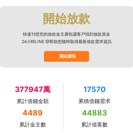
開始放款
快速刊登您的放款金主廣告讓客戶找到放款資金
24小時LINE @幫助您隨時取得最新借款需求資訊
開始廣告
377947萬
17570
累計借錢金額
累積借錢需求
4489
44883
累計金主數
累計借客數