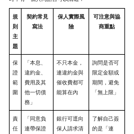
規
契約常見
保人實際風
可注意與協
則
寫法
險
商重點
主
題
保
「本息、
不只本金，
詢問是否可
證
違約金、
連違約金與
限定金額或
範
費用及其
催收費都可
期間，避免
圍
他一切債
能算在內
「無上限」
務」
責
「同意負
銀行可逕向
了解自己簽
任
連帶保證
保人請求清
的是「連