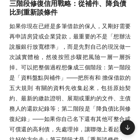
三階段修復信用戰略：從補件、降負債
比到重新談條件
如果你現在已經是多筆借款的保人，又剛好需要
再申請房貸或企業貸款，最重要的不是「想辦法
說服銀行放寬標準」，而是先對自己的現況做一
次誠實體檢，然後按照步驟把風險一層一層拆
掉。可以把整個過程想像成三個階段：第一階段
是「資料盤點與補件」——把所有和 擔保借款的
五大規則 有關的資料先收集起來，包括原始契
約、最新的繳款證明、展期或重約的文件、主債
務人的還款紀錄等；第二階段是「降負債比與修
復紀錄」——如果你自己名下還有其他可整合或
↓
可償還的高利債，先處理掉，讓聯徵上看起來是
往好的方向走；第三階段才是「重新談條件」，