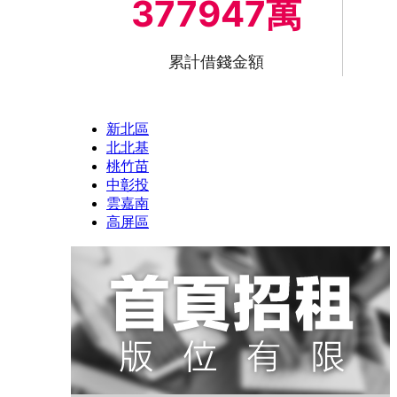
377947萬
累計借錢金額