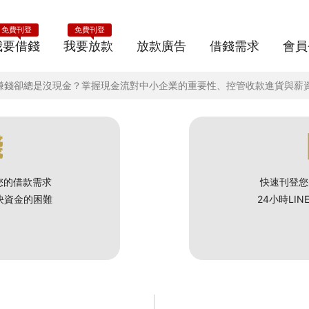
免費刊登
免費刊登
我要借錢
我要放款
放款廣告
借錢需求
會員
業賺錢卻總是沒現金？掌握現金流對中小企業的重要性、控管收款進貨與薪
錢
您的借款需求
快速刊登您
解決資金的困難
24小時LI