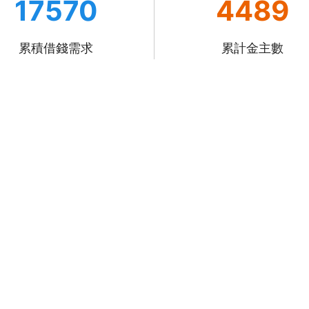
17570
4489
累積借錢需求
累計金主數