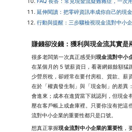
FAQ 長答：常見現金流疑難雜症，一次
延伸閱讀：把零碎資訊串成你自己的現金流
行動與提醒：三步驟檢視現金流對中小
賺錢卻沒錢：獲利與現金流其實是
很多老闆第一次真正感受到
現金流對中小
在某個月的 5 號薪資日，看著網銀餘額
少營所稅，卻經常在要付房租、貨款、薪
在於「權責發生制」與「現金制」的差異
會進來；成本在進貨當下就認列，但現金
壓在客戶帳上或倉庫裡。只要你沒有把這
流對中小企業的重要性都只是口號。
想真正掌握
現金流對中小企業的重要性
，