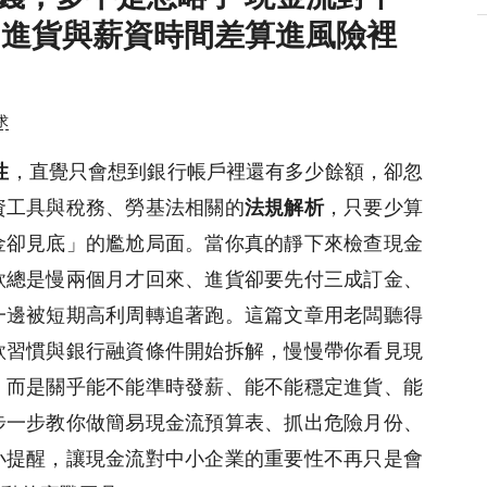
、進貨與薪資時間差算進風險裡
求
性
，直覺只會想到銀行帳戶裡還有多少餘額，卻忽
資工具與稅務、勞基法相關的
法規解析
，只要少算
金卻見底」的尷尬局面。當你真的靜下來檢查現金
款總是慢兩個月才回來、進貨卻要先付三成訂金、
一邊被短期高利周轉追著跑。這篇文章用老闆聽得
款習慣與銀行融資條件開始拆解，慢慢帶你看見現
，而是關乎能不能準時發薪、能不能穩定進貨、能
步一步教你做簡易現金流預算表、抓出危險月份、
小提醒，讓現金流對中小企業的重要性不再只是會