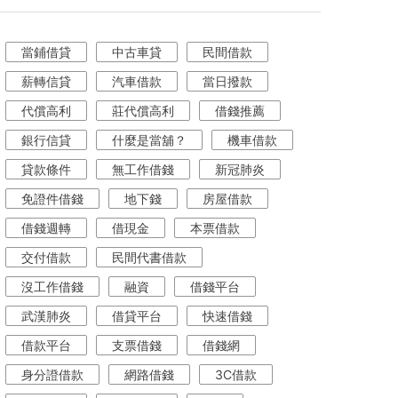
當鋪借貸
中古車貸
民間借款
薪轉信貸
汽車借款
當日撥款
代償高利
莊代償高利
借錢推薦
銀行信貸
什麼是當舖？
機車借款
貸款條件
無工作借錢
新冠肺炎
免證件借錢
地下錢
房屋借款
借錢週轉
借現金
本票借款
交付借款
民間代書借款
沒工作借錢
融資
借錢平台
武漢肺炎
借貸平台
快速借錢
借款平台
支票借錢
借錢網
身分證借款
網路借錢
3C借款