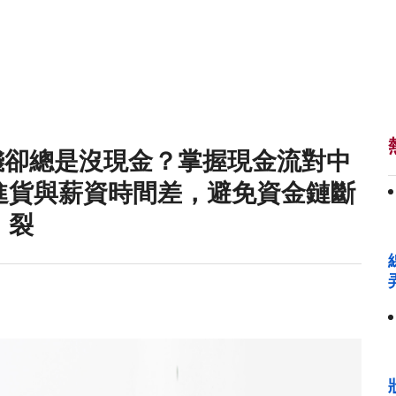
錢卻總是沒現金？掌握現金流對中
進貨與薪資時間差，避免資金鏈斷
裂