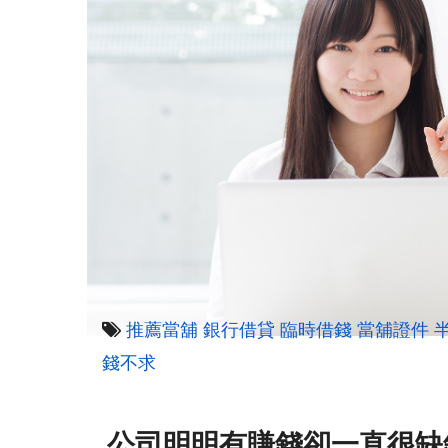
推薦當舖
銀行借貸
臨時借錢
當舖證件
錢不求
公司明明有賺錢卻一直很缺