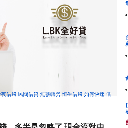
半夜借錢
民間借貸
無薪轉勞
恒生借錢
如何快速
借
錢，多半是忽略了 現金流對中