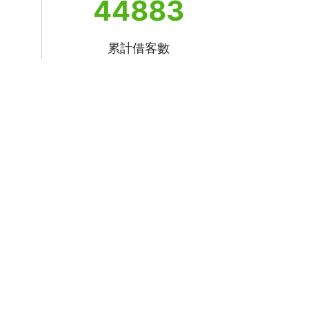
44883
累計借客數