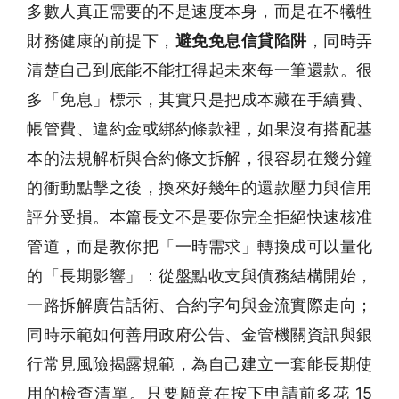
多數人真正需要的不是速度本身，而是在不犧牲
財務健康的前提下，
避免免息信貸陷阱
，同時弄
清楚自己到底能不能扛得起未來每一筆還款。很
多「免息」標示，其實只是把成本藏在手續費、
帳管費、違約金或綁約條款裡，如果沒有搭配基
本的法規解析與合約條文拆解，很容易在幾分鐘
的衝動點擊之後，換來好幾年的還款壓力與信用
評分受損。本篇長文不是要你完全拒絕快速核准
管道，而是教你把「一時需求」轉換成可以量化
的「長期影響」：從盤點收支與債務結構開始，
一路拆解廣告話術、合約字句與金流實際走向；
同時示範如何善用政府公告、金管機關資訊與銀
行常見風險揭露規範，為自己建立一套能長期使
用的檢查清單。只要願意在按下申請前多花 15