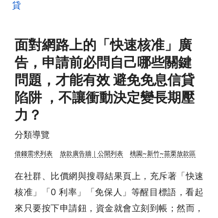
貸
面對網路上的「快速核准」廣
告，申請前必問自己哪些關鍵
問題，才能有效 避免免息信貸
陷阱 ，不讓衝動決定變長期壓
力？
分類導覽
借錢需求列表
放款廣告牆｜公開列表
桃園~新竹~苗栗放款區
在社群、比價網與搜尋結果頁上，充斥著「快速
核准」「0 利率」「免保人」等醒目標語，看起
來只要按下申請鈕，資金就會立刻到帳；然而，