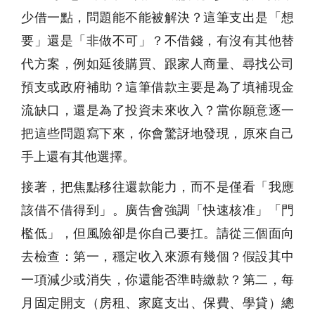
少借一點，問題能不能被解決？這筆支出是「想
要」還是「非做不可」？不借錢，有沒有其他替
代方案，例如延後購買、跟家人商量、尋找公司
預支或政府補助？這筆借款主要是為了填補現金
流缺口，還是為了投資未來收入？當你願意逐一
把這些問題寫下來，你會驚訝地發現，原來自己
手上還有其他選擇。
接著，把焦點移往還款能力，而不是僅看「我應
該借不借得到」。廣告會強調「快速核准」「門
檻低」，但風險卻是你自己要扛。請從三個面向
去檢查：第一，穩定收入來源有幾個？假設其中
一項減少或消失，你還能否準時繳款？第二，每
月固定開支（房租、家庭支出、保費、學貸）總