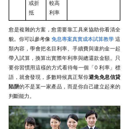
或折
較高
抵
利率
愈是複雜的方案，愈需要靠工具來協助你看清全
貌。你可以參考像
免息專案真實成本試算教學
這
類內容，學會把名目利率、手續費與違約金一起
帶入試算，換算出實際年利率與總還款金額。只
要你習慣用這樣的方式看待每一個「0 利率」標
語，就會發現，多數時候真正幫你
避免免息信貸
陷阱
的不是某一家產品，而是你自己建立起來的
判斷能力。