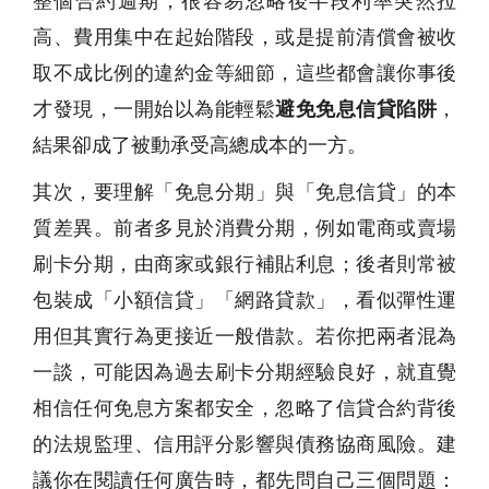
整個合約週期，很容易忽略後半段利率突然拉
高、費用集中在起始階段，或是提前清償會被收
取不成比例的違約金等細節，這些都會讓你事後
才發現，一開始以為能輕鬆
避免免息信貸陷阱
，
結果卻成了被動承受高總成本的一方。
其次，要理解「免息分期」與「免息信貸」的本
質差異。前者多見於消費分期，例如電商或賣場
刷卡分期，由商家或銀行補貼利息；後者則常被
包裝成「小額信貸」「網路貸款」，看似彈性運
用但其實行為更接近一般借款。若你把兩者混為
一談，可能因為過去刷卡分期經驗良好，就直覺
相信任何免息方案都安全，忽略了信貸合約背後
的法規監理、信用評分影響與債務協商風險。建
議你在閱讀任何廣告時，都先問自己三個問題：