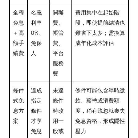
全程
名義
開辦
費用集中在起始階
免息
利率
費、
段，即使提前結清也
＋高
0%、
帳管
難省下太多；需換算
額手
免保
費、
成年化成本評估
續費
人
平台
服務
費
條件
達成
未達
條件可能包含準時繳
式免
指定
條件
款、薪轉或消費額
息方
條件
時改
度，稍有疏忽就喪失
案
才享
用一
免息資格，形成隱性
免息
般或
壓力