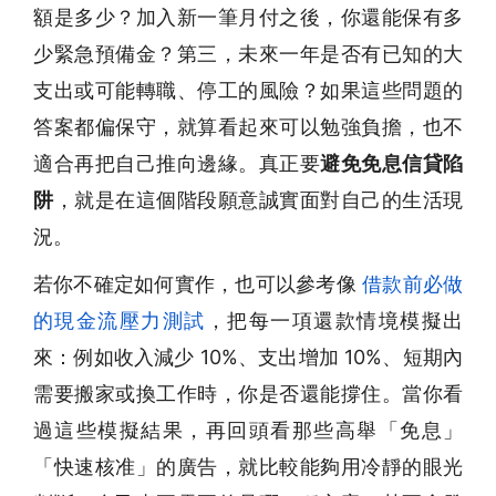
額是多少？加入新一筆月付之後，你還能保有多
少緊急預備金？第三，未來一年是否有已知的大
支出或可能轉職、停工的風險？如果這些問題的
答案都偏保守，就算看起來可以勉強負擔，也不
適合再把自己推向邊緣。真正要
避免免息信貸陷
阱
，就是在這個階段願意誠實面對自己的生活現
況。
若你不確定如何實作，也可以參考像
借款前必做
的現金流壓力測試
，把每一項還款情境模擬出
來：例如收入減少 10%、支出增加 10%、短期內
需要搬家或換工作時，你是否還能撐住。當你看
過這些模擬結果，再回頭看那些高舉「免息」
「快速核准」的廣告，就比較能夠用冷靜的眼光