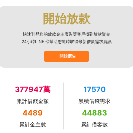
開始放款
快速刊登您的放款金主廣告讓客戶找到放款資金
24小時LINE @幫助您隨時取得最新借款需求資訊
開始廣告
377947萬
17570
累計借錢金額
累積借錢需求
4489
44883
累計金主數
累計借客數