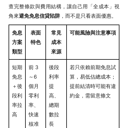
查完整條款與費用結構，讓自己用「全成本」視
角來
避免免息信貸陷阱
，而不是只看表面優惠。
免息
表面
常見
可能風險與注意事項
方案
特色
成本
類型
來源
短期
前 3
後段
若只依賴前期免息試
免息
～6
利率
算，易低估總成本；
＋後
個月
提
提前結清時可能有違
段利
零利
高、
約金，需留意條文
率拉
率、
總期
高
快速
數拉
核准
長