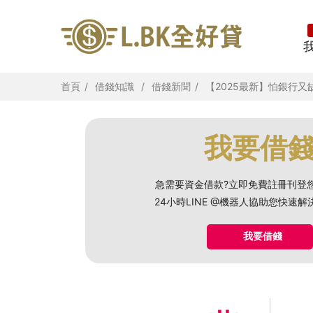
首頁
借錢知識
借錢新聞
【2025最新】怕銀行又
我要借
急需要資金借款?立即免費註冊刊登
24小時LINE @機器人協助您快速
我要借錢