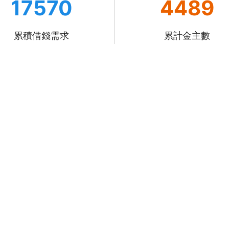
17570
4489
累積借錢需求
累計金主數