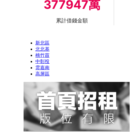
377947萬
累計借錢金額