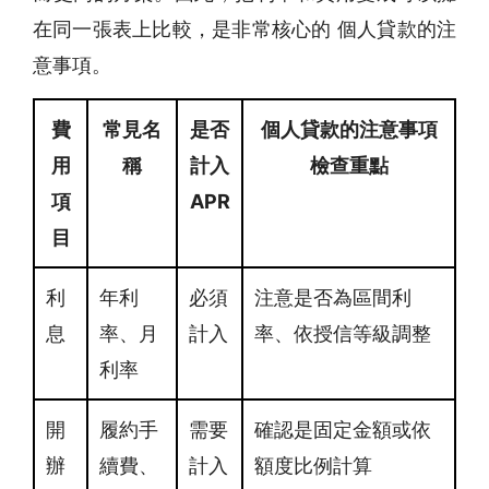
在同一張表上比較，是非常核心的 個人貸款的注
意事項。
費
常見名
是否
個人貸款的注意事項
用
稱
計入
檢查重點
項
APR
目
利
年利
必須
注意是否為區間利
息
率、月
計入
率、依授信等級調整
利率
開
履約手
需要
確認是固定金額或依
辦
續費、
計入
額度比例計算