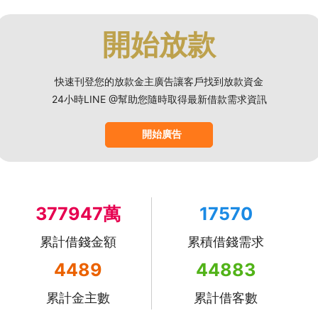
開始放款
快速刊登您的放款金主廣告讓客戶找到放款資金
24小時LINE @幫助您隨時取得最新借款需求資訊
開始廣告
377947萬
17570
累計借錢金額
累積借錢需求
4489
44883
累計金主數
累計借客數