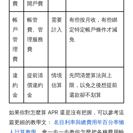
費
開戶費
帳
帳管
需要
有些按月收，有些綁
戶
費、管
計入
定特定帳戶條件才減
管
理服務
免
理
費
費
違
提前清
情境
先問清楚算法與上
約
償違約
估算
限，以免之後想提前
金
金
還款卻不划算
如果你對怎麼算 APR 還是沒有把握，可以參考這
篇更細的教學文：
名目利率與總費用年百分率懶
人計算教學
，會一步一步教你怎麼把各種費用輸