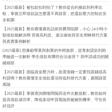
【2025最新】被扣款扣到怕了？教你從合約條款到利率比
較，掌握立即借款該怎麼選不再踩雷，把還款壓力控制在安
全範圍
【2025最新】教你看懂廣告話術與費用陷阱，小心 24小時小
額借款能解決嗎 背後高利息、違法催收與安全周轉替代方案
與真實案例解析
[2025最新] 想兼顧學業與創業的年輕族群，從青創貸款到助
學融資一次解析 學生借款有哪些合法途徑？ 與申請成功的關
鍵細節
【2025最新】面臨資金壓力時，急需借錢一定要找當鋪或高
利貸嗎？教你看懂安全借款選項與低利替代方案，避開踩雷
風險
【2025最新】掌握查詢聯徵間隔與送件次數規劃，教你如何
提高借款成功率、降低多頭申貸風險與被婉拒機率、守住良
好信評