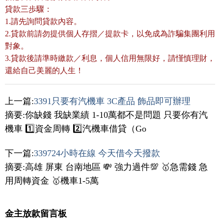
貸款三歩驟：
1.請先詢問貸款內容。
2.貸款前請勿提供個人存摺／提款卡，以免成為詐騙集團利用
對象。
3.貸款後請準時繳款／利息，個人信用無限好，請慬慎理財，
還給自己美麗的人生！
上一篇:
3391只要有汽機車 3C產品 飾品即可辦理
摘要:你缺錢 我缺業績 1-10萬都不是問題 只要你有汽
機車 1️⃣資金周轉 2️⃣汽機車借貸（Go
下一篇:
339724小時在線 今天借今天撥款
摘要:高雄 屏東 台南地區 💸 強力過件💯 🥇急需錢 急
用周轉資金 🥇機車1-5萬
金主放款留言板