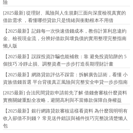
險
[2025最新] 從理財、風險與人生規劃三面向深度檢視真實的
借款需求 ，看懂哪些貸款只是情緒與衝動根本不用借
【2025最新】記錄每一次快速借錢成本，教你計算利息違約
金、檢視現金流，分辨好借款與壞負債的實用整理完整指南
懶人版
【2025最新】誤踩投資詐騙也能補救：靠 避免投資陷阱的 5
個技巧 冷靜止損、調整資產一步步打造長期理財計畫
【2025最新】網路貸款評估不踩雷：拆解廣告話術，看懂 小
資族借錢首選 平台背後真正風險與完整安全申貸一步步指南
[2025最新] 合法民間貸款申請前先了解 借錢會審核什麼資料
實務關鍵重點全攻略，避開高利與不當條款保障自身權益
【2025最新】銀行網路貸款審核這樣看資料 為什麼我明明有
收入卻借不到錢？ 常見送件錯誤與補件技巧完整說清楚懶人
包