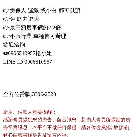
👉免保人 遲繳 或小白 都可以辦
👉免 財力證明
👉最高額度車價的2.2倍
👉不限行業 車種皆可辦理
歡迎洽詢
☎️0906510957楊小姐
LINE ID 0906510957
全方位貸款:3396-2528
金主、借款人重要提醒：
感謝會員提供您的廣告、留言訊息，對廣大會員所張貼的廣
告留言訊息，本平台不做任何保證！請各位會員(借.放款)前
務必自我審核廣告及留言內容。