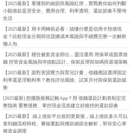
【2025最新】看懂契約細節與風險紅燈，實戰教你如何判斷
小額借款是否安全、費用合理、利率透明、還款節奏不壓垮
生活
【2025最新】用卡周轉前必看：搞懂什麼是信用卡預借現
金？比較現金分期與信貸總成本風險與手續費完整一次解析
懶人包
【2025最新】穩住被套資金部位，靈活運用 用保單或股票借
錢 控管資金風險與停損點設計、保留反彈與加碼與退場策略
【2025最新】面對房貸壓力與育兒計畫，借錢應該選擇固定
利率還是浮動利率？教你評估風險、試算月付與保留還款緩
衝
[2025最新] 想擺脫複雜記帳App？用 借錢還款計劃表制定完
整指南 重整債務、掌控現金流並建立好維持的還款節奏
【2025最新】 線上借款平台規則更新後，線上借款多久可以
拿到錢流程時程、審核重點與撥款細節全解析，幫你安心掌
握資金調度