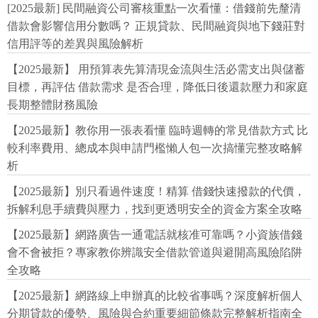
[2025最新] 民間融資公司審核重點一次看懂：借錢前先釐清
借款會影響信用分數嗎？ 正規貸款、民間融資與地下錢莊對
信用評等的差異與風險解析
【2025最新】 用預算表先算清現金流與生活必需支出與儲蓄
目標，再評估 借款需求 是否合理，降低日後還款壓力和家庭
長期整體財務風險
【2025最新】教你用一張表看懂 臨時週轉的常見借款方式 比
較利率費用、總成本與申請門檻懶人包一次搞懂完整攻略解
析
【2025最新】別只看過件速度！精算 借錢快速撥款的代價，
拆解利息手續費與壓力，找到更透明安全的資金方案全攻略
【2025最新】網路廣告一通電話就核准可靠嗎？小資族借錢
會不會被拒？專家教你辨識安全借款管道與避開高風險陷阱
全攻略
【2025最新】網路線上申辦真的比較省事嗎？深度解析個人
分期貸款的優勢、風險與合約重要細節條款完整解析指南全