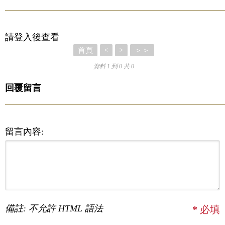
請登入後查看
首頁
＞＞
<
>
資料 1 到 0 共 0
回覆留言
留言內容:
備註: 不允許 HTML 語法
*
必填