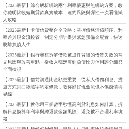
【2025最新】綜合解析綁約兩年利率優惠與無綁約方案，教
你聰明比較短期貸款真實成本、違約風險與彈性一次看懂懶
人攻略
【2025最新】卡債信貸整合全攻略：掌握債務清償順序、利
率差與現金流控管，制定分期計畫與緊急預備金配置，快速
脫離負債人生
【2025最新】銀行審核拆解借款被退件背後的借貸失敗的常
見原因與改善重點，從收入穩定度到負債比與信用評分細節
全面檢視
【2025最新】借前溝通比金額更重要：從私人借錢利息、攤
還方式到白紙黑字約定條款，教你顧好現金流也不傷感情與
界線
【2025最新】教你用三個數字秒懂高利貸利息如何計算，拆
解日息換算年利率與總還款金額風險，避免被不合理利率坑
殺