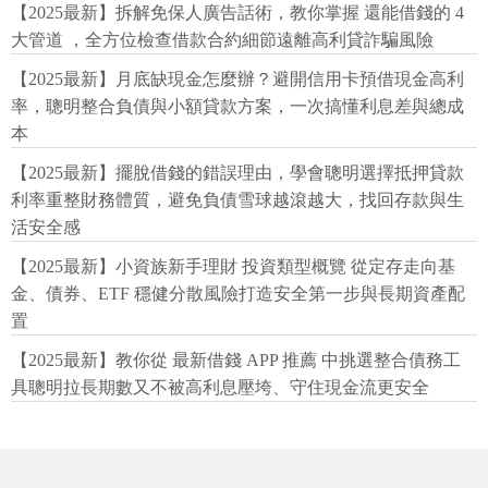
【2025最新】拆解免保人廣告話術，教你掌握 還能借錢的 4
大管道 ，全方位檢查借款合約細節遠離高利貸詐騙風險
【2025最新】月底缺現金怎麼辦？避開信用卡預借現金高利
率，聰明整合負債與小額貸款方案，一次搞懂利息差與總成
本
【2025最新】擺脫借錢的錯誤理由，學會聰明選擇抵押貸款
利率重整財務體質，避免負債雪球越滾越大，找回存款與生
活安全感
【2025最新】小資族新手理財 投資類型概覽 從定存走向基
金、債券、ETF 穩健分散風險打造安全第一步與長期資產配
置
【2025最新】教你從 最新借錢 APP 推薦 中挑選整合債務工
具聰明拉長期數又不被高利息壓垮、守住現金流更安全