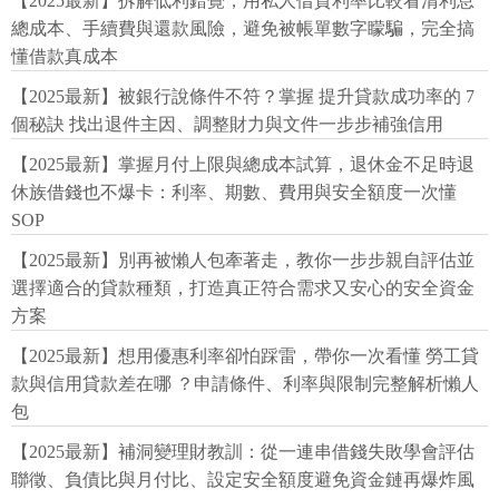
【2025最新】拆解低利錯覺，用私人借貸利率比較看清利息
總成本、手續費與還款風險，避免被帳單數字矇騙，完全搞
懂借款真成本
【2025最新】被銀行說條件不符？掌握 提升貸款成功率的 7
個秘訣 找出退件主因、調整財力與文件一步步補強信用
【2025最新】掌握月付上限與總成本試算，退休金不足時退
休族借錢也不爆卡：利率、期數、費用與安全額度一次懂
SOP
【2025最新】別再被懶人包牽著走，教你一步步親自評估並
選擇適合的貸款種類，打造真正符合需求又安心的安全資金
方案
【2025最新】想用優惠利率卻怕踩雷，帶你一次看懂 勞工貸
款與信用貸款差在哪 ？申請條件、利率與限制完整解析懶人
包
【2025最新】補洞變理財教訓：從一連串借錢失敗學會評估
聯徵、負債比與月付比、設定安全額度避免資金鏈再爆炸風