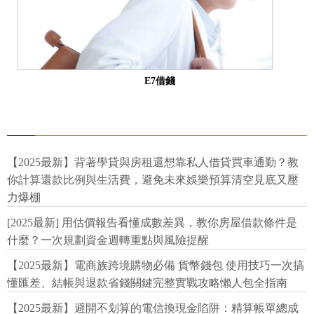
E7借錢
【2025最新】背著學貸與房租還想靠私人借貸買車通勤？教
你計算還款比例與生活費，避免未來娛樂預算清空見底又壓
力爆棚
[2025最新] 用估價報告看懂成數差異，教你房屋借款條件是
什麼？一次規劃資金週轉重點與風險提醒
【2025最新】電商族跨境購物必備 貨幣錢包 使用技巧一次搞
懂匯差、結帳與退款省錢關鍵完整實戰攻略懶人包全指南
【2025最新】避開不划算的電信換現金陷阱：精算帳單總成