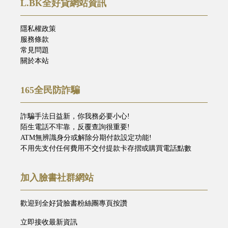
L.BK全好貸網站資訊
隱私權政策
服務條款
常見問題
關於本站
165全民防詐騙
詐騙手法日益新，你我務必要小心!
陌生電話不牢靠，反覆查詢很重要!
ATM無辨識身分或解除分期付款設定功能!
不用先支付任何費用不交付提款卡存摺或購買電話點數
加入臉書社群網站
歡迎到全好貸臉書粉絲團專頁按讚
立即接收最新資訊