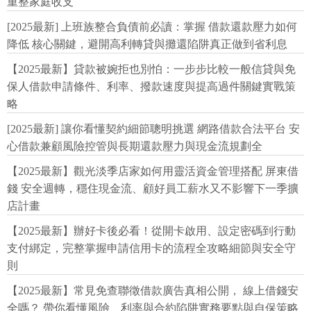
重整家庭收支
[2025最新] 上班族整合負債前必讀：掌握 借款還款壓力如何
降低 核心關鍵，避開高利轉貸與攤還陷阱真正做到省利息
【2025最新】貸款被婉拒也別怕：一步步比較一般信貸與免
保人借款申請條件、利率、撥款速度與提高過件關鍵實戰策
略
[2025最新] 讓你看懂契約細節聰明挑選 網路借款合法平台 安
心借款兼顧風險控管與長期還款壓力與現金流規劃全
【2025最新】觀光淡季店家如何用靈活資金管理搭配 屏東借
錢 安全週轉，穩住現金流、顧好員工薪水又不影響下一季擴
店計畫
【2025最新】辦好卡後必看！從開卡啟用、設定密碼到行動
支付綁定，完整掌握申請信用卡的流程全攻略細節與安全守
則
【2025最新】常見免查聯徵借款廣告真相公開， 線上借錢安
全嗎？ 帶你看懂風險、利率與合約陷阱實務要點與自保策略