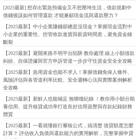
[2025最新] 想存出緊急預備金又不想壓垮生活，借款規劃中
借錢後該如何管理還款 才能兼顧現金流與還款壓力？
【2025最新】中小企業賺錢卻總是沒現金？掌握現金流對中
小企業的重要性、控管收款進貨與薪資時間差，避免資金鏈
斷裂
【2025最新】避開來路不明平台陷阱 教你處理 線上小額借款
糾紛、自保證據與官方申訴管道一步步守住資金安全全攻略
【2025最新】急用資金也能不求人！掌握借錢免保人條件、
風險評估與各管道利率比較、安全週轉心法與實際案例解析
全攻略
【2025最新】新鮮人也能補足 無聯徵紀錄 ！教你用小額分期
養信用、提升核貸成功率打造良好信用資歷與存款紀錄財務
體質
【2025最新】一看就懂銀行審核公式，搞清楚 借貸額度怎麼
計算？ 評估收入負債與還款能力的實用解析，完整掌握申貸