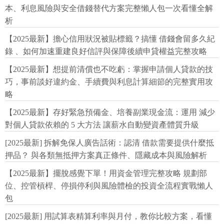
本、利息風險與安全借錢替代方案完整懶人包一次看懂全解
析
【2025最新】擔心信用狀況被貼標籤？搞懂 借錢會留多久紀
錄 、如何加速重建良好信評與保障後續申貸權益完整攻略
【2025最新】想提前清償也不吃虧：掌握申請個人貸款的技
巧，事前談好違約金、手續費與利息計算細節的完整實用攻
略
【2025最新】存好緊急預備金、培養副業現金流：運用 減少
對個人貸款依賴的 5 大方法 讓薪水自動變資產體質升級
[2025最新] 拆解免保人廣告話術：認清 借款需要提供什麼抵
押品？ 與各類無抵押方案真正條件、隱藏成本與風險解析
【2025最新】擺脫感覺下單！用資金管理完整攻略 規劃部
位、控管槓桿、停損停利與風險體檢的投資全流程實戰懶人
包
[2025最新] 用試算表精算利率與月付，教你比較方案，看懂