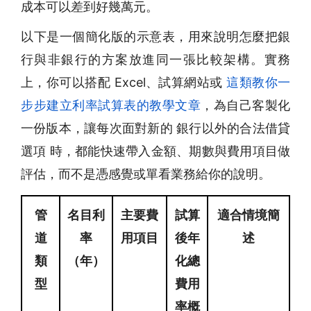
成本可以差到好幾萬元。
以下是一個簡化版的示意表，用來說明怎麼把銀
行與非銀行的方案放進同一張比較架構。實務
上，你可以搭配 Excel、試算網站或
這類教你一
步步建立利率試算表的教學文章
，為自己客製化
一份版本，讓每次面對新的 銀行以外的合法借貸
選項 時，都能快速帶入金額、期數與費用項目做
評估，而不是憑感覺或單看業務給你的說明。
管
名目利
主要費
試算
適合情境簡
道
率
用項目
後年
述
類
（年）
化總
型
費用
率概