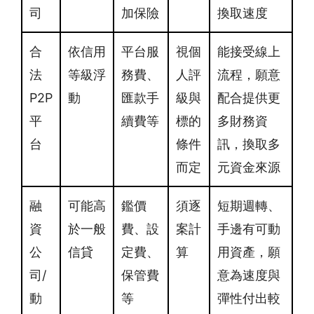
司
加保險
換取速度
合
依信用
平台服
視個
能接受線上
法
等級浮
務費、
人評
流程，願意
P2P
動
匯款手
級與
配合提供更
平
續費等
標的
多財務資
台
條件
訊，換取多
而定
元資金來源
融
可能高
鑑價
須逐
短期週轉、
資
於一般
費、設
案計
手邊有可動
公
信貸
定費、
算
用資產，願
司/
保管費
意為速度與
動
等
彈性付出較