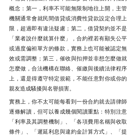
概念：第一，利率不可能無限制地往上開，主管
機關通常會就民間借貸或消費性貸款設定合理上
限，超過即有違法疑慮；第二，借貸契約並不是
「業者說什麼就算什麼」，合約裡若有顯失公平
或過度偏袒單方的條款，實務上也可能被認定無
效或需調整；第三，催收與扣押並非想怎麼做就
怎麼做，合法機構在聯絡、催繳與後續法律程序
上，還是得遵守特定規範，不能任意對你或你的
親友造成騷擾與名譽損害。
實務上，你不太可能每看到一份合約就去請律師
逐條解讀，但可以養成幾個閱讀重點：特別注意
「利率及其調整機制」、「各項費用名稱與收取
條件」、「遲延利息與違約金計算方式」、「提