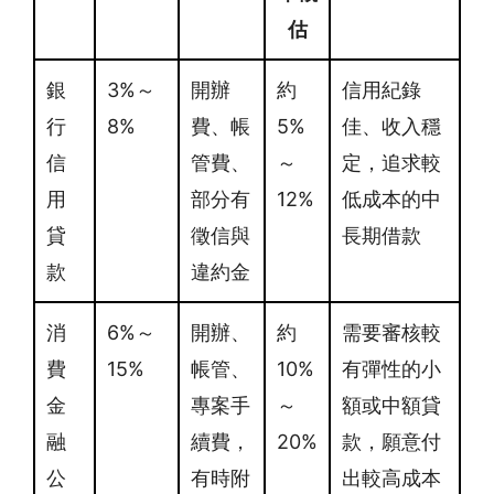
估
銀
3%～
開辦
約
信用紀錄
行
8%
費、帳
5%
佳、收入穩
信
管費、
～
定，追求較
用
部分有
12%
低成本的中
貸
徵信與
長期借款
款
違約金
消
6%～
開辦、
約
需要審核較
費
15%
帳管、
10%
有彈性的小
金
專案手
～
額或中額貸
融
續費，
20%
款，願意付
公
有時附
出較高成本