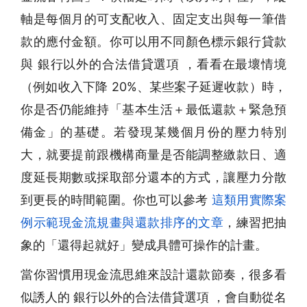
軸是每個月的可支配收入、固定支出與每一筆借
款的應付金額。你可以用不同顏色標示銀行貸款
與 銀行以外的合法借貸選項 ，看看在最壞情境
（例如收入下降 20%、某些案子延遲收款）時，
你是否仍能維持「基本生活＋最低還款＋緊急預
備金」的基礎。若發現某幾個月份的壓力特別
大，就要提前跟機構商量是否能調整繳款日、適
度延長期數或採取部分還本的方式，讓壓力分散
到更長的時間範圍。你也可以參考
這類用實際案
例示範現金流規畫與還款排序的文章
，練習把抽
象的「還得起就好」變成具體可操作的計畫。
當你習慣用現金流思維來設計還款節奏，很多看
似誘人的 銀行以外的合法借貸選項 ，會自動從名