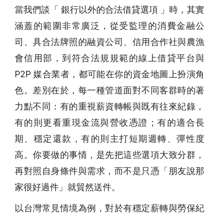
當我們談「 銀行以外的合法借貸選項 」時，其實
涵蓋的範圍非常廣泛，從受監理的消費金融公
司、具合法牌照的融資公司、信用合作社與農漁
會信用部，到符合法規規範的線上借貸平台與
P2P 媒合業者，都可能在你的資金地圖上扮演角
色。差別在於，每一種管道面對不同客群時的著
力點不同：有的重視薪資轉帳與既有往來紀錄，
有的則更看重現金流與營收憑證；有的適合長
期、穩定還款，有的則主打短期週轉、彈性度
高。你要做的事情，是先把這些選項大致分群，
再對照自身條件與需求，而不是只憑「朋友說那
家很好過件」就貿然送件。
以台灣常見情境為例，對於有穩定薪轉與勞保紀