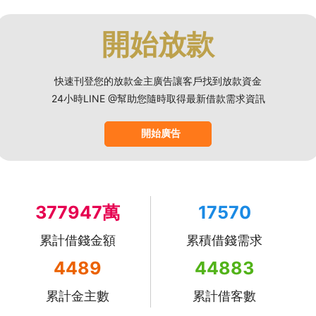
開始放款
快速刊登您的放款金主廣告讓客戶找到放款資金
24小時LINE @幫助您隨時取得最新借款需求資訊
開始廣告
377947萬
17570
累計借錢金額
累積借錢需求
4489
44883
累計金主數
累計借客數