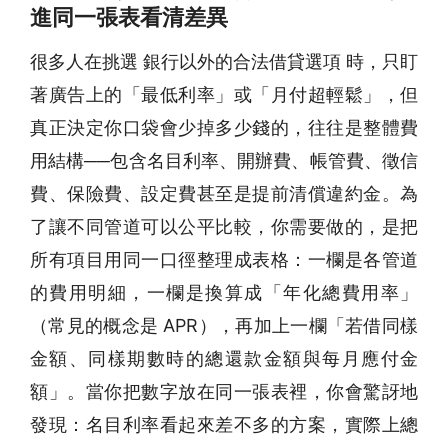
進同一張表看清差異
很多人在挑選 銀行以外的合法借貸選項 時，只盯
著廣告上的「最低利率」或「月付超輕鬆」，但
真正決定你口袋會少掉多少錢的，往往是整體費
用結構──包含名目利率、開辦費、帳管費、徵信
費、保險費、設定費甚至是提前清償違約金。為
了讓不同管道可以公平比較，你需要做的，是把
所有項目用同一口徑整理成表格：一欄是各管道
的費用明細，一欄是換算成「年化總費用率」
（常見的概念是 APR），再加上一欄「若借同樣
金額、同樣期數時的總還款金額與每月應付金
額」。當你把數字放在同一張表裡，你會驚訝地
發現：名目利率看起來差不多的方案，實際上總